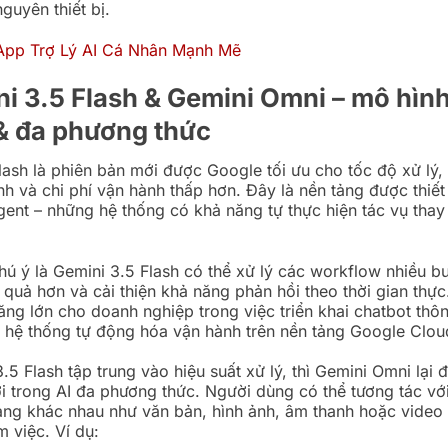
nguyên thiết bị.
ni 3.5 Flash & Gemini Omni – mô hình
& đa phương thức
lash là phiên bản mới được Google tối ưu cho tốc độ xử lý,
nh và chi phí vận hành thấp hơn. Đây là nền tảng được thiết
gent – những hệ thống có khả năng tự thực hiện tác vụ thay 
ú ý là Gemini 3.5 Flash có thể xử lý các workflow nhiều bư
u quả hơn và cải thiện khả năng phản hồi theo thời gian thực
ăng lớn cho doanh nghiệp trong việc triển khai chatbot thôn
y hệ thống tự động hóa vận hành trên nền tảng Google Clou
5 Flash tập trung vào hiệu suất xử lý, thì Gemini Omni lại 
i trong AI đa phương thức. Người dùng có thể tương tác vớ
ạng khác nhau như văn bản, hình ảnh, âm thanh hoặc video
m việc. Ví dụ: