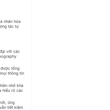
cá nhân hóa
ơng tác tự
đại với các
ypography
 được tổng
mọi thông tin
nhiên nhờ khả
 hiểu rõ các
mới, ứng
vẫn tiết kiệm