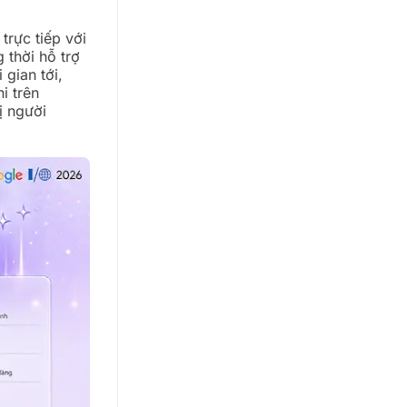
trực tiếp với
 thời hỗ trợ
 gian tới,
i trên
ị người