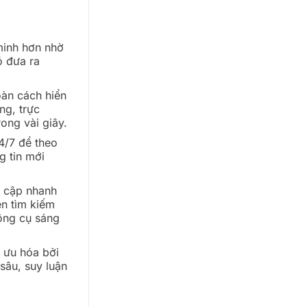
inh hơn nhờ
ó đưa ra
àn cách hiển
ng, trực
ong vài giây.
4/7 để theo
g tin mới
 cập nhanh
ện tìm kiếm
công cụ sáng
 ưu hóa bởi
sâu, suy luận