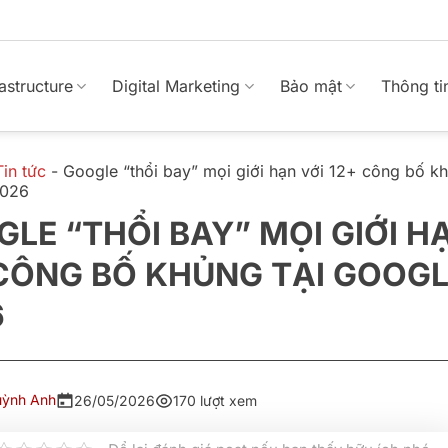
rastructure
Digital Marketing
Bảo mật
Thông ti
Tin tức
-
Google “thổi bay” mọi giới hạn với 12+ công bố kh
2026
LE “THỔI BAY” MỌI GIỚI H
CÔNG BỐ KHỦNG TẠI GOOGLE
6
uỳnh Anh
26/05/2026
170 lượt xem