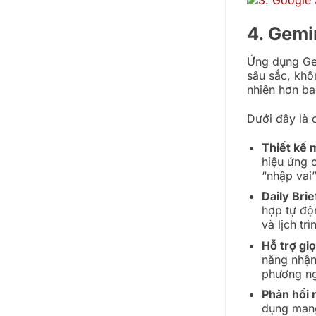
4. Gemi
Ứng dụng Gem
sâu sắc, khô
nhiên hơn ba
Dưới đây là 
Thiết kế 
hiệu ứng 
“nhập vai
Daily Bri
hợp tự độ
và lịch tr
Hỗ trợ gi
năng nhận
phương ng
Phản hồi 
dụng mang