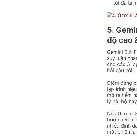
tối đa tài 
5. Gemi
độ cao 
Gemini 3.5 F
suy luận nha
cho các AI a
hồi câu hỏi.
Điểm đáng ch
lập trình hiệ
mở ra tiềm n
lý nội bộ ha
Nếu Gemini 3.
bước tiến mớ
nhiều định d
một phiên là