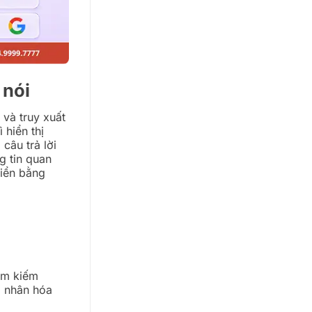
 nói
và truy xuất
 hiển thị
 câu trả lời
g tin quan
hiển bằng
ìm kiếm
á nhân hóa