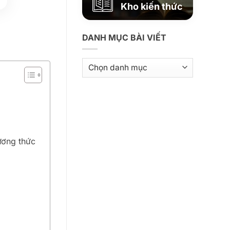
Kho kiến thức
DANH MỤC BÀI VIẾT
Danh
mục
bài
viết
ương thức