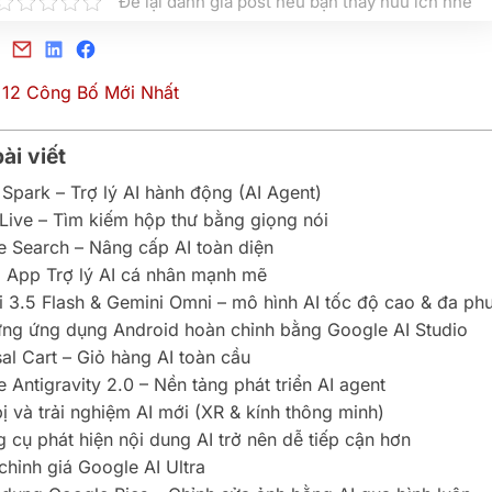
Để lại đánh giá post nếu bạn thấy hữu ích nhé
ài viết
 Spark – Trợ lý AI hành động (AI Agent)
 Live – Tìm kiếm hộp thư bằng giọng nói
e Search – Nâng cấp AI toàn diện
i App Trợ lý AI cá nhân mạnh mẽ
i 3.5 Flash & Gemini Omni – mô hình AI tốc độ cao & đa ph
ựng ứng dụng Android hoàn chỉnh bằng Google AI Studio
sal Cart – Giỏ hàng AI toàn cầu
 Antigravity 2.0 – Nền tảng phát triển AI agent
bị và trải nghiệm AI mới (XR & kính thông minh)
g cụ phát hiện nội dung AI trở nên dễ tiếp cận hơn
 chỉnh giá Google AI Ultra