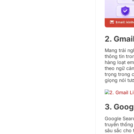
2. Gmai
Mang trải ng
thông tin tro
hàng loạt ema
theo ngữ cản
trọng trong 
giọng nói tư
3. Goog
Google Searc
truyền thống
sâu sắc cho 