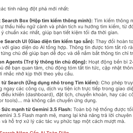
các tính năng đột phá mới nhất:
nt Search Box (Hộp tìm kiếm thông minh):
Tìm kiếm thông m
tự thấu hiểu ngữ cảnh và phân tích xu hướng tìm kiếm, từ đ
ý chuẩn xác nhất, giúp bạn tiết kiệm tối đa thời gian.
e Search UI (Giao diện tìm kiếm tạo sẵn):
Thay đổi hoàn to
ả với giao diện do AI tổng hợp. Thông tin được tóm tắt rõ rà
từng chủ đề giúp bạn dễ đọc và dễ nắm bắt thông tin chỉ tr
on Agents (Trợ lý thông tin chủ động):
Hoạt động bền bỉ 2
ủ đề bạn quan tâm, chủ động tóm tắt tin tức, cập nhật thôn
i nhắc nhở kịp thời theo yêu cầu.
 từ Search (Ứng dụng nhỏ trong Tìm kiếm):
Cho phép truy
 ngay các công cụ, dịch vụ tiện ích trực tiếp trong giao di
 điều khiển (dashboard), đặt lịch, chuyển khoản, hay các 
tor tools)… mà không cần chuyển ứng dụng.
 Sức mạnh từ Gemini 3.5 Flash:
Toàn bộ hệ thống được tối
emini 3.5 Flash mạnh mẽ, mang lại khả năng trả lời chuyên 
 và hỗ trợ xử lý các tác vụ phức tạp một cách mượt mà.