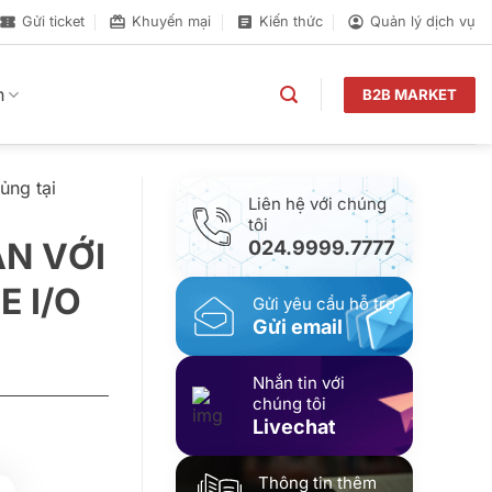
Gửi ticket
Khuyến mại
Kiến thức
Quản lý dịch vụ
n
B2B MARKET
ủng tại
Liên hệ với chúng
tôi
ẠN VỚI
024.9999.7777
 I/O
Gửi yêu cầu hỗ trợ
Gửi email
Nhắn tin với
chúng tôi
Livechat
Thông tin thêm