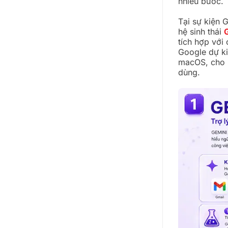
nhiều bước.
Tại sự kiện 
hệ sinh thái
tích hợp với
Google dự k
macOS, cho p
dùng.