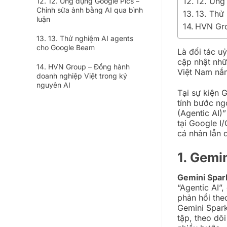
12. Ứng
12. Ứng dụng Google Pics –
Chỉnh sửa ảnh bằng AI qua bình
13. Thử
luận
HVN Gro
13. Thử nghiệm AI agents
cho Google Beam
Là đối tác u
cập nhật nh
HVN Group – Đồng hành
Việt Nam nắm
doanh nghiệp Việt trong kỷ
nguyên AI
Tại sự kiện 
tính bước ng
(Agentic AI)”
tại Google I
cá nhân lẫn d
1. Gemi
Gemini Spar
“Agentic AI”
phản hồi the
Gemini Spark
tập, theo dõ