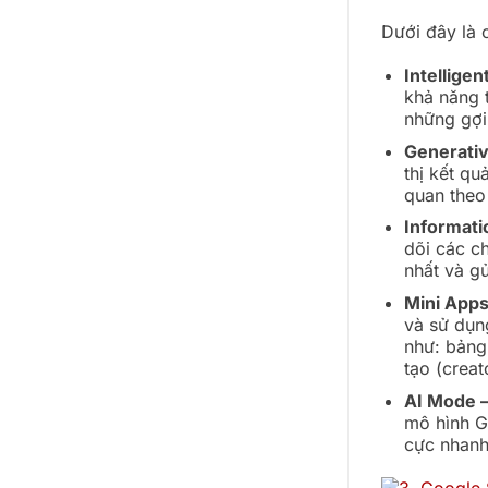
Dưới đây là 
Intellige
khả năng 
những gợi 
Generativ
thị kết qu
quan theo 
Informati
dõi các ch
nhất và gử
Mini Apps
và sử dụng
như: bảng
tạo (crea
AI Mode –
mô hình G
cực nhanh