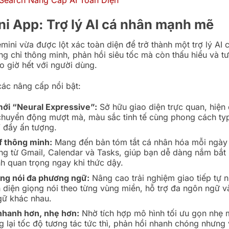
ni App: Trợ lý AI cá nhân mạnh mẽ
ini vừa được lột xác toàn diện để trở thành một trợ lý AI 
ng chỉ thông minh, phản hồi siêu tốc mà còn thấu hiểu và tư
o giờ hết với người dùng.
các nâng cấp nổi bật:
mới “Neural Expressive”:
Sở hữu giao diện trực quan, hiện 
chuyển động mượt mà, màu sắc tinh tế cùng phong cách t
” đầy ấn tượng.
ef thông minh:
Mang đến bản tóm tắt cá nhân hóa mỗi ngày
ng từ Gmail, Calendar và Tasks, giúp bạn dễ dàng nắm bắt 
ình quan trọng ngay khi thức dậy.
ọng nói đa phương ngữ:
Nâng cao trải nghiệm giao tiếp tự 
 diện giọng nói theo từng vùng miền, hỗ trợ đa ngôn ngữ và
ữ khác nhau.
nhanh hơn, nhẹ hơn:
Nhờ tích hợp mô hình tối ưu gọn nhẹ 
 lại tốc độ tương tác tức thì, phản hồi nhanh chóng nhưng 