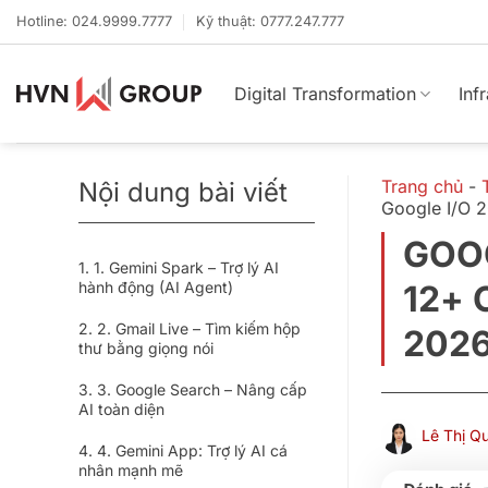
Bỏ
Hotline: 024.9999.7777
Kỹ thuật: 0777.247.777
qua
nội
dung
Digital Transformation
Inf
Trang chủ
-
Nội dung bài viết
Google I/O 
GOOG
1. Gemini Spark – Trợ lý AI
hành động (AI Agent)
12+ 
2. Gmail Live – Tìm kiếm hộp
202
thư bằng giọng nói
3. Google Search – Nâng cấp
AI toàn diện
Lê Thị Q
4. Gemini App: Trợ lý AI cá
nhân mạnh mẽ