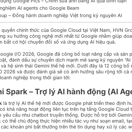
 dụng Google Pics – Chỉnh sửa ảnh bằng AI qua bình luận
 nghiệm AI agents cho Google Beam
up – Đồng hành doanh nghiệp Việt trong kỷ nguyên AI
ỷ quyền chính thức của Google Cloud tại Việt Nam, HVN Gro
ững xu hướng công nghệ mới nhất từ Google nhằm giúp doa
 bắt cơ hội chuyển đổi số và ứng dụng AI hiệu quả.
Google I/O 2026, Google đã công bố loạt nâng cấp và sản
oặt, đánh dấu sự chuyển dịch mạnh mẽ sang kỷ nguyên “AI 
 và hệ sinh thái Gemini thế hệ mới. Dưới đây là 12 công bố 
/O 2026 và được đánh giá sẽ có ảnh hưởng sâu rộng tới cả
oanh nghiệp trong thời gian tới:
ni Spark – Trợ lý AI hành động (AI Ag
k
là trợ lý AI thế hệ mới được Google phát triển theo định 
, có khả năng hoạt động liên tục trên hạ tầng Google Cloud t
o yêu cầu như chatbot truyền thống. Được hỗ trợ bởi Gemini
 có thể chủ động thực hiện nhiều tác vụ như soạn email, tạo
i các khoản phí bất thường trên thẻ tín dụng hay xử lý các 