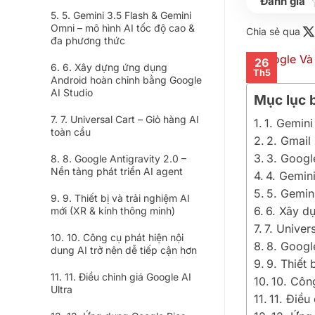
5. Gemini 3.5 Flash & Gemini
Omni – mô hình AI tốc độ cao &
Chia sẻ qua
đa phương thức
26
6. Xây dựng ứng dụng
Th5
Android hoàn chỉnh bằng Google
AI Studio
Mục lục b
7. Universal Cart – Giỏ hàng AI
1. Gemini
toàn cầu
2. Gmail
3. Googl
8. Google Antigravity 2.0 –
Nền tảng phát triển AI agent
4. Gemin
5. Gemin
9. Thiết bị và trải nghiệm AI
6. Xây d
mới (XR & kính thông minh)
7. Univer
10. Công cụ phát hiện nội
8. Google
dung AI trở nên dễ tiếp cận hơn
9. Thiết 
11. Điều chỉnh giá Google AI
10. Côn
Ultra
11. Điều