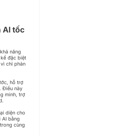
 AI tốc
 khả năng
 kế đặc biệt
vì chỉ phản
ớc, hỗ trợ
. Điều này
g minh, trợ
d.
đại diện cho
i AI bằng
 trong cùng