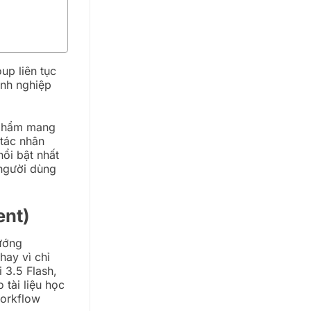
up liên tục
nh nghiệp
 phẩm mang
tác nhân
nổi bật nhất
 người dùng
ent)
hướng
hay vì chỉ
 3.5 Flash,
 tài liệu học
workflow