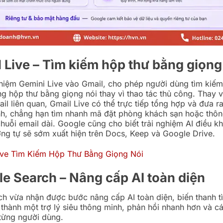
l Live – Tìm kiếm hộp thư bằng giọng
hiệm Gemini Live vào Gmail, cho phép người dùng tìm kiếm 
ng hộp thư bằng giọng nói thay vì thao tác thủ công. Thay vì
il liên quan, Gmail Live có thể trực tiếp tổng hợp và đưa ra
h, chẳng hạn tìm nhanh mã đặt phòng khách sạn hoặc thôn
chuỗi email dài. Google cũng cho biết trải nghiệm AI điều k
ơng tự sẽ sớm xuất hiện trên Docs, Keep và Google Drive.
le Search – Nâng cấp AI toàn diện
h vừa nhận được bước nâng cấp AI toàn diện, biến thanh t
 thành một trợ lý siêu thông minh, phản hồi nhanh hơn và c
từng người dùng.