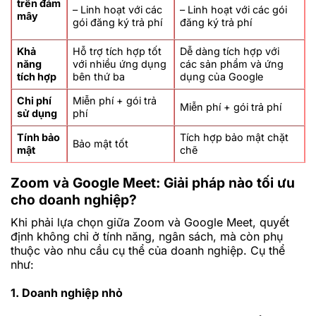
trên đám
– Linh hoạt với các
– Linh hoạt với các gói
mây
gói đăng ký trả phí
đăng ký trả phí
Khả
Hỗ trợ tích hợp tốt
Dễ dàng tích hợp với
năng
với nhiều ứng dụng
các sản phẩm và ứng
tích hợp
bên thứ ba
dụng của Google
Chi phí
Miễn phí + gói trả
Miễn phí + gói trả phí
sử dụng
phí
Tính bảo
Tích hợp bảo mật chặt
Bảo mật tốt
mật
chẽ
Zoom và Google Meet: Giải pháp nào tối ưu
cho doanh nghiệp?
Khi phải lựa chọn giữa Zoom và Google Meet, quyết
định không chỉ ở tính năng, ngân sách, mà còn phụ
thuộc vào nhu cầu cụ thể của doanh nghiệp. Cụ thể
như:
1. Doanh nghiệp nhỏ