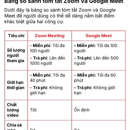
Bảng so sánh tóm tắt Zoom và Google Meet
Dưới đây là bảng so sánh tóm tắt Zoom và Google
Meet để người dùng có thể dễ dàng nắm bắt điểm
khác biệt giữa hai công cụ:
Tiêu chí
Zoom Meeting
Google Meet
–
Miễn phí
: Tối đa
– Miễn phí:
Tối đa 100
Số lượng
100 người
người
người
–
Trả phí
: Lên đến
–
Trả phí:
Lên đến 500
tham gia
1000 người
người
–
Miễn phí:
Tối đa
–
Miễn phí:
Tối đa 60
40 phút
phút
Giới hạn
thời gian
–
Trả phí
: Không
– Trả phí:
Không giới
giới hạn
hạn
Chất
lượng
Tốt
Ổn định
video
Chia sẻ