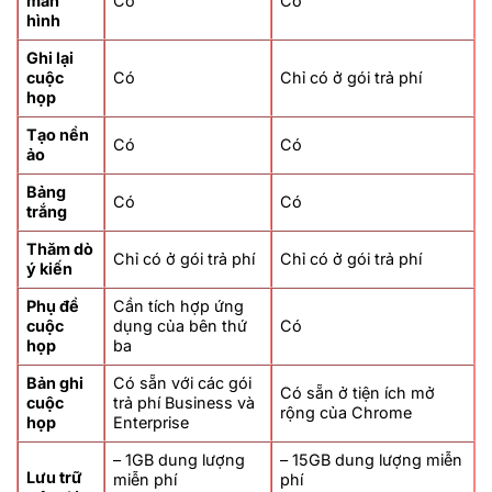
màn
Có
Có
hình
Ghi lại
cuộc
Có
Chỉ có ở gói trả phí
họp
Tạo nền
Có
Có
ảo
Bảng
Có
Có
trắng
Thăm dò
Chỉ có ở gói trả phí
Chỉ có ở gói trả phí
ý kiến
Phụ đề
Cần tích hợp ứng
cuộc
dụng của bên thứ
Có
họp
ba
Bản ghi
Có sẵn với các gói
Có sẵn ở tiện ích mở
cuộc
trả phí Business và
rộng của Chrome
họp
Enterprise
– 1GB dung lượng
– 15GB dung lượng miễn
Lưu trữ
miễn phí
phí