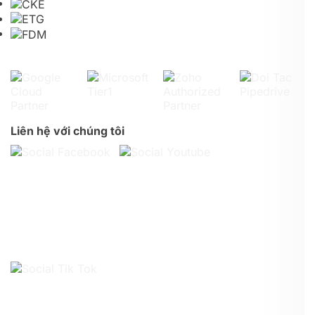
Liên hệ với chúng tôi
HỖ TRỢ KHÁCH HÀNG
Trụ sở:
Tầng 25 ROX Tower, 136 Hồ Tùng Mậu, Phú Diễn,
Hà Nội
VPĐD: 30 Trương Văn Bang, Bình Trưng, TP HCM