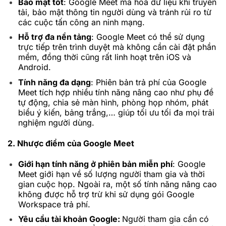
Bảo mật tốt
: Google Meet mã hoá dữ liệu khi truyền
tải, bảo mật thông tin người dùng và tránh rủi ro từ
các cuộc tấn công an ninh mạng.
Hỗ trợ đa nền tảng
: Google Meet có thể sử dụng
trực tiếp trên trình duyệt mà không cần cài đặt phần
mềm, đồng thời cũng rất linh hoạt trên iOS và
Android.
Tính năng đa dạng
: Phiên bản trả phí của Google
Meet tích hợp nhiều tính năng nâng cao như phụ đề
tự động, chia sẻ màn hình, phòng họp nhóm, phát
biểu ý kiến, bảng trắng,… giúp tối ưu tối đa mọi trải
nghiệm người dùng.
2. Nhược điểm của Google Meet
Giới hạn tính năng ở phiên bản m
iễn phí
: Google
Meet giới hạn về số lượng người tham gia và thời
gian cuộc họp. Ngoài ra, một số tính năng nâng cao
không được hỗ trợ trừ khi sử dụng gói Google
Workspace trả phí.
Yêu cầu tài khoản Google:
Người tham gia cần có