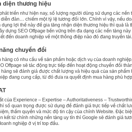
 diện thương hiệu
hát triển như hiện nay, số lượng người dùng sử dụng các nền
 diễn đàn… chiếm một tỷ lệ tương đối lớn. Chính vì vậy, nếu d
 dụng lợi thế này để gia tăng nhận diện thương hiệu thì quả là t
xây dựng SEO Offpage bền vững trên đa dạng các nền tảng này 
ết đến doanh nghiệp về một thông điệp nào đó đang truyền tải
 năng chuyển đổi
h hàng có nhu cầu về sản phẩm hoặc dịch vụ của doanh nghiệp
 Offpage sẽ tác động trực tiếp đến hoạt động chuyển đổi thà
 hàng sẽ đánh giá được chất lượng và hiệu quả của sản phẩm 
iệp đang cung cấp, từ đó đưa ra quyết định mua hàng phù hợp
AT
tắt của Experience – Expertise – Authoritativeness – Trustworth
hỉ số quan trọng được sử dụng để đánh giá trực tiếp về chất l
iệm, thẩm quyền và mức độ tin cậy của chính Website. Đặc biệ
n kết từ chính những nền tảng uy tín thì Google sẽ đánh giá tư
oanh nghiệp ở vị trí top đầu.