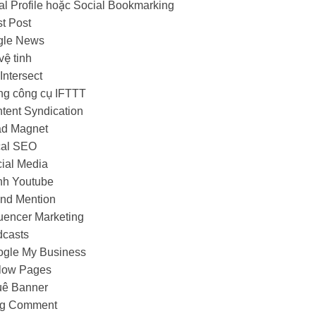
al Profile hoặc Social Bookmarking
t Post
gle News
vệ tinh
Intersect
g công cụ IFTTT
tent Syndication
ad Magnet
cal SEO
ial Media
nh Youtube
nd Mention
luencer Marketing
dcasts
gle My Business
low Pages
uê Banner
og Comment