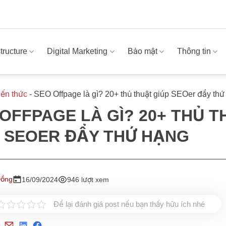
structure
Digital Marketing
Bảo mật
Thông tin
iến thức
-
SEO Offpage là gì? 20+ thủ thuật giúp SEOer đẩy thứ
OFFPAGE LÀ GÌ? 20+ THỦ 
P SEOER ĐẨY THỨ HẠNG
Đồng
16/09/2024
946 lượt xem
Để lại đánh giá post nếu bạn thấy hữu ích nhé