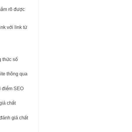
 nắm rõ được
nk với link từ
g thức số
ite thông qua
hì điểm SEO
iá chất
đánh giá chất