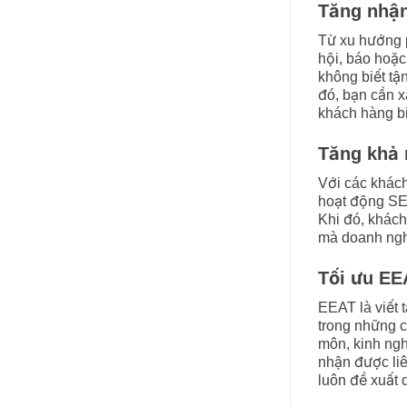
Tăng nhận
Từ xu hướng p
hội, báo hoặc
không biết tận
đó, bạn cần 
khách hàng bi
Tăng khả
Với các khác
hoạt động SEO
Khi đó, khách
mà doanh ngh
Tối ưu EE
EEAT là viết 
trong những c
môn, kinh ngh
nhận được liê
luôn đề xuất d