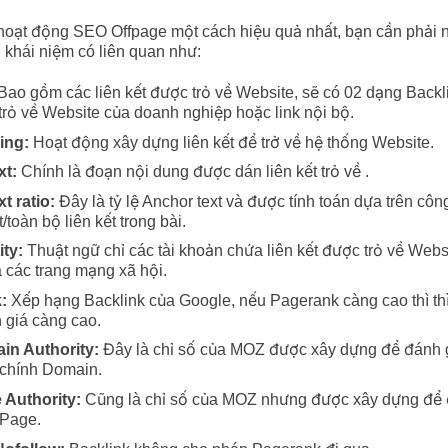
 hoạt động SEO Offpage một cách hiệu quả nhất, bạn cần phải
khái niệm có liên quan như:
 Bao gồm các liên kết được trỏ về Website, sẽ có 02 dạng Backli
rỏ về Website của doanh nghiệp hoặc link nội bộ.
ding:
Hoạt động xây dựng liên kết để trở về hệ thống Website.
xt:
Chính là đoạn nội dung được dán liên kết trỏ về .
t ratio:
Đây là tỷ lệ Anchor text và được tính toán dựa trên côn
/toàn bộ liên kết trong bài.
ity:
Thuật ngữ chỉ các tài khoản chứa liên kết được trỏ về Webs
à các trang mạng xã hội.
k:
Xếp hạng Backlink của Google, nếu Pagerank càng cao thì t
 giá càng cao.
in Authority
:
Đây là chỉ số của MOZ được xây dựng để đánh g
 chính Domain.
 Authority:
Cũng là chỉ số của MOZ nhưng được xây dựng để 
 Page.