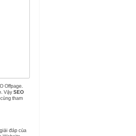
O Offpage.
te. Vậy
SEO
y cùng tham
giải đáp của