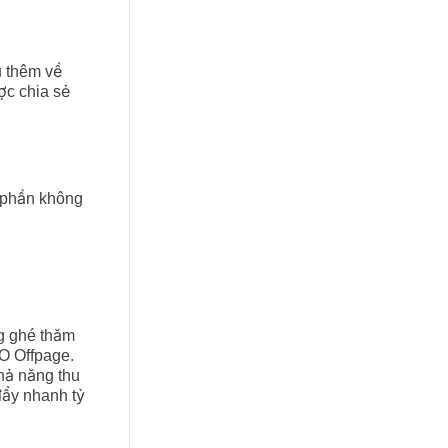
u thêm về
ợc chia sẻ
 phần không
ng ghé thăm
O Offpage.
khả năng thu
đẩy nhanh tỷ