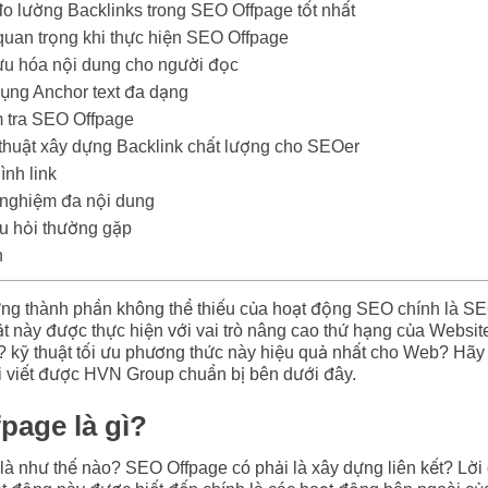
o lường Backlinks trong SEO Offpage tốt nhất
quan trọng khi thực hiện SEO Offpage
ưu hóa nội dung cho người đọc
ụng Anchor text đa dạng
 tra SEO Offpage
thuật xây dựng Backlink chất lượng cho SEOer
ình link
nghiệm đa nội dung
u hỏi thường gặp
n
ững thành phần không thể thiếu của hoạt động SEO chính là SE
uật này được thực hiện với vai trò nâng cao thứ hạng của Websi
? kỹ thuật tối ưu phương thức này hiệu quả nhất cho Web? Hã
i viết được HVN Group chuẩn bị bên dưới đây.
page là gì?
à như thế nào? SEO Offpage có phải là xây dựng liên kết? Lời 