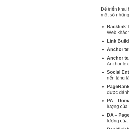
Để triển khai
một số những 
Backlink
:
Web khác t
Link Buil
Anchor te
Anchor tex
Anchor text
Social Ent
nền tảng l
PageRan
được đánh
PA –
Doma
lượng của
DA – Page
lượng của