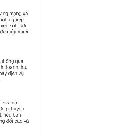
 tảng mạng xã
oanh nghiệp
hiếu sót. Bởi
để giúp nhiều
.
, thông qua
nh doanh thu.
hay dịch vụ
.
iness một
ượng chuyên
t, nếu bạn
ơng đối cao và