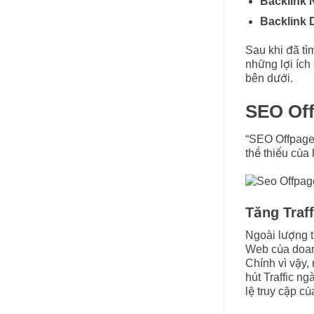
Backlink 
Backlink 
Sau khi đã tì
những lợi ích
bên dưới.
SEO Off
“SEO Offpage
thể thiếu của
Tăng Traf
Ngoài lượng t
Web của doan
Chính vì vậy,
hút Traffic n
lệ truy cập c