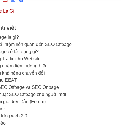
ài viết
ge là gì?
ái niệm liên quan đến SEO Offpage
ge có tác dụng gì?
 Traffic cho Website
 nhận diện thương hiệu
 khả năng chuyển đổi
 ưu EEAT
SEO Offpage và SEO Onpage
huật SEO Offpage cho người mới
 gia diễn đàn (Forum)
link
dựng web 2.0
báo