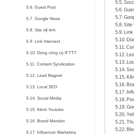
Soci
Guest Post
Gues
Goo
Google News
Site 
Site vệ tinh
Link 
Dùn
Link Intersect
Con
Dùng công cụ IFTTT
Le
Lo
Content Syndication
Soc
Lead Magnet
Kê
Bra
Local SEO
Inf
Social Media
Po
Goo
Kênh Youtube
Yel
Brand Mention
Th
Bl
Influencer Marketing