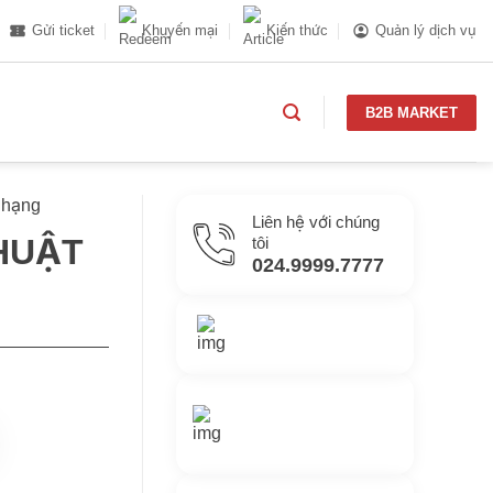
Gửi ticket
Khuyến mại
Kiến thức
Quản lý dịch vụ
B2B MARKET
 hạng
Liên hệ với chúng
THUẬT
tôi
024.9999.7777
Gửi yêu cầu hỗ trợ
Gửi email
Nhắn tin với chúng
tôi
Livechat