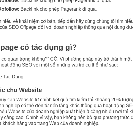
Nofollow:
Backlink không cho phép Pagerank đi qua.
Dofollow:
Backlink cho phép Pagerank đi qua.
m hiểu về khái niệm cơ bản, tiếp đến hãy cùng chúng tôi tìm hiể
 của SEO Offpage đối với doanh nghiệp thông qua nội dung đư
page có tác dụng gì?
 có quan trọng không?” CÓ. Vì phương pháp này trở thành một
 hoạt động SEO với một số những vai trò cụ thể như sau:
fic cho Website
ruy cập Website từ chính kết quả tìm kiếm thì khoảng 20% lượ
h nghiệp có thể đến từ nền tảng khác thông qua hoạt động SE
 nếu Website của doanh nghiệp xuất hiện ở càng nhiều nơi thì 
gày càng cao. Chính vì vậy, bạn không nên bỏ qua phương thức 
ủa khách hàng vào trang Web của doanh nghiệp.