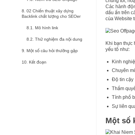
chúng tôi, ho
Các hành động
02 Chiến thuật xây dựng
dấu ấn trên c
Backlink chất lượng cho SEOer
của Website t
Mô hình link
Thử nghiệm đa nội dung
Khi bạn thực
yếu tố như:
Một số câu hỏi thường gặp
Kinh nghi
Kết đoạn
Chuyên m
Độ tin cậy
Thẩm quy
Tính phổ b
Sự liên qu
Một số 