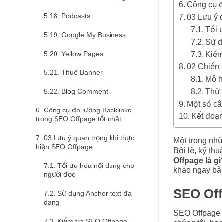
Công cụ đ
Podcasts
03 Lưu ý 
Tối 
Google My Business
Sử d
Yellow Pages
Kiểm
02 Chiến 
Thuê Banner
Mô h
Thử 
Blog Comment
Một số câ
Công cụ đo lường Backlinks
Kết đoạ
trong SEO Offpage tốt nhất
03 Lưu ý quan trọng khi thực
Một trong nh
hiện SEO Offpage
Bởi lẽ, kỹ th
Offpage là gì
Tối ưu hóa nội dung cho
khảo ngay bà
người đọc
SEO Off
Sử dụng Anchor text đa
dạng
SEO Offpage l
Kiểm tra SEO Offpage