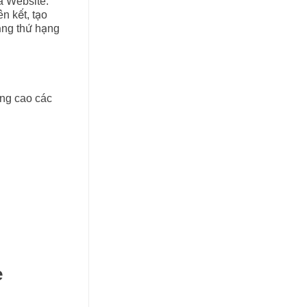
a Website.
n kết, tạo
ăng thứ hạng
âng cao các
e