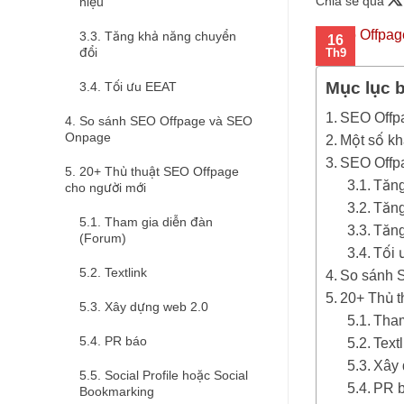
Chia sẻ qua
hiệu
Tăng khả năng chuyển
16
đổi
Th9
Mục lục b
Tối ưu EEAT
SEO Offpa
So sánh SEO Offpage và SEO
Onpage
Một số kh
SEO Offpa
20+ Thủ thuật SEO Offpage
Tăng
cho người mới
Tăng
Tham gia diễn đàn
Tăng
(Forum)
Tối
Textlink
So sánh 
20+ Thủ t
Xây dựng web 2.0
Tham
PR báo
Text
Xây 
Social Profile hoặc Social
PR 
Bookmarking