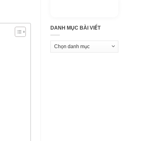
Thông tin thêm
Kho kiến thức
DANH MỤC BÀI VIẾT
Danh
mục
bài
viết