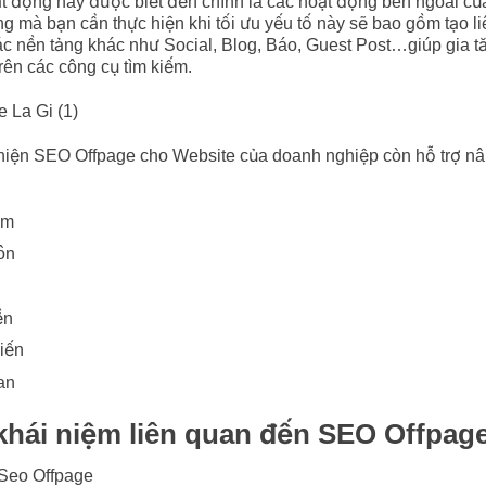
ạt động này được biết đến chính là các hoạt động bên ngoài củ
 mà bạn cần thực hiện khi tối ưu yếu tố này sẽ bao gồm tạo liê
ác nền tảng khác như Social, Blog, Báo, Guest Post…giúp gia t
rên các công cụ tìm kiếm.
 hiện SEO Offpage cho Website của doanh nghiệp còn hỗ trợ n
ệm
ôn
ền
iến
an
khái niệm liên quan đến SEO Offpag