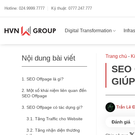
Bỏ
qua
Hotline: 024.9999.7777
Kỹ thuật: 0777.247.777
nội
dung
Digital Transformation
Infra
Trang chủ
-
K
Nội dung bài viết
SEO 
GIÚ
SEO Offpage là gì?
Một số khái niệm liên quan đến
SEO Offpage
Trần Lê 
SEO Offpage có tác dụng gì?
Tăng Traffic cho Website
Tăng nhận diện thương