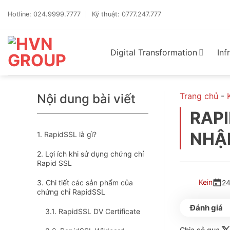
Bỏ
qua
Hotline: 024.9999.7777
Kỹ thuật: 0777.247.777
nội
dung
Digital Transformation
Inf
Trang chủ
-
Nội dung bài viết
RAPI
NHẬ
RapidSSL là gì?
Lợi ích khi sử dụng chứng chỉ
Rapid SSL
Kein
Chi tiết các sản phẩm của
24
chứng chỉ RapidSSL
RapidSSL DV Certificate
Chia sẻ qua