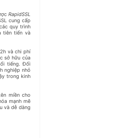
được
RapidSSL
SSL cung cấp
các quy trình
tiên tiến và
2h và chi phí
c sở hữu của
i tiếng. Đối
h nghiệp nhỏ
ậy trong kinh
tên miền cho
 hóa mạnh mẽ
ệu và dễ dàng