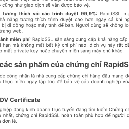
 cũng như giao dịch sẽ vẫn được bảo vệ.
 tương thích với các trình duyệt 99,9%
: RapidSSL m
hả năng tương thích trình duyệt cao hơn ngay cả khi n
t bị di động hoặc máy tính để bàn. Người dùng sẽ không lo
 trang web.
hành miễn phí
: RapidSSL sẵn sàng cung cấp khả năng cấp 
i hạn mà không mất bất kỳ chi phí nào, dịch vụ này rất cầ
p mất private key hoặc chuyển miền sang máy chủ khác.
t các sản phẩm của chứng chỉ Rapid
ợc công nhận là nhà cung cấp chứng chỉ hàng đầu mang đ
c thực miền ngay lập tức để bảo vệ các doanh nghiệp vừ
DV Certificate
ghiệp đang kinh doanh trực tuyến đang tìm kiếm Chứng ch
p nhất, chứng chỉ RapidSSL hoàn toàn phù hợp để người 
 đơn lẻ.