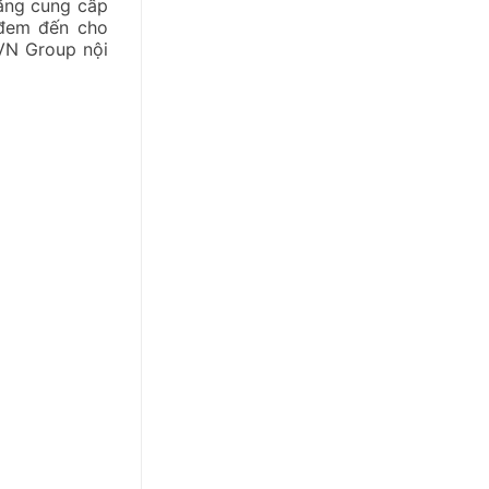
năng cung cấp
 đem đến cho
HVN Group nội