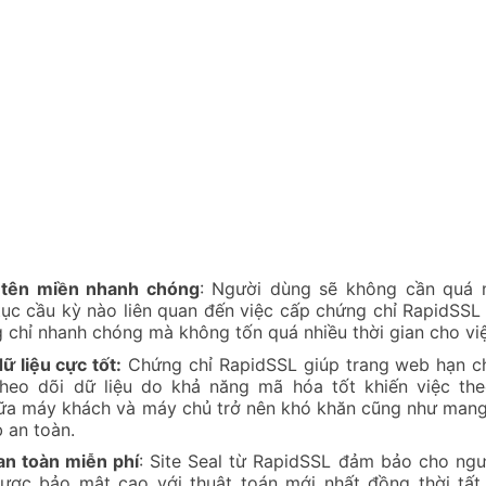
 tên miền nhanh chóng
: Người dùng sẽ không cần quá n
tục cầu kỳ nào liên quan đến việc cấp chứng chỉ RapidSSL
 chỉ nhanh chóng mà không tốn quá nhiều thời gian cho việ
ữ liệu cực tốt:
Chứng chỉ RapidSSL giúp trang web hạn ch
theo dõi dữ liệu do khả năng mã hóa tốt khiến việc the
ữa máy khách và máy chủ trở nên khó khăn cũng như mang
 an toàn.
 an toàn miễn phí
: Site Seal từ RapidSSL đảm bảo cho ng
ược bảo mật cao với thuật toán mới nhất đồng thời tất 