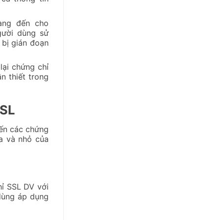
ang đến cho
gười dùng sử
 bị gián đoạn
lại chứng chỉ
n thiết trong
SSL
ến các chứng
a và nhỏ của
ỉ SSL DV với
dùng áp dụng