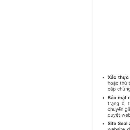
Xác thực
hoặc thủ 
cấp chứng
Bảo mật d
trạng bị 
chuyển gi
duyệt web
Site Seal
website đ