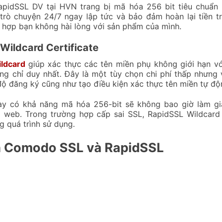
pidSSL DV tại HVN trang bị mã hóa 256 bit tiêu chuẩn
 trò chuyện 24/7 ngay lập tức và bảo đảm hoàn lại tiền 
 hợp bạn không hài lòng với sản phẩm của mình.
Wildcard Certificate
ldcard
giúp xác thực các tên miền phụ không giới hạn vớ
ng chỉ duy nhất. Đây là một tùy chọn chi phí thấp nhưng
độ đăng ký cũng như tạo điều kiện xác thực tên miền tự đ
y có khả năng mã hóa 256-bit sẽ không bao giờ làm g
 web. Trong trường hợp cấp sai SSL, RapidSSL Wildcard
g quá trình sử dụng.
h Comodo SSL và RapidSSL