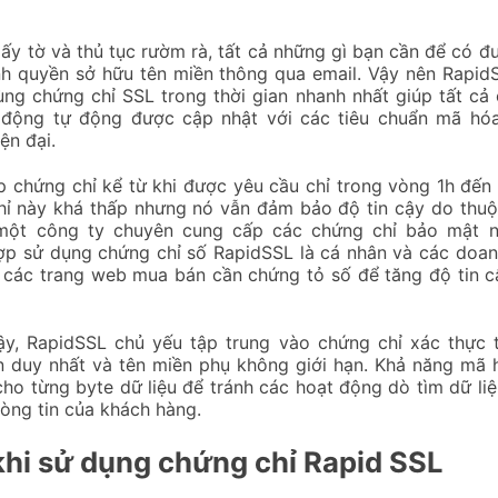
ấy tờ và thủ tục rườm rà, tất cả những gì bạn cần để có 
nh quyền sở hữu tên miền thông qua email. Vậy nên Rapid
ng chứng chỉ SSL trong thời gian nhanh nhất giúp tất cả 
 động tự động được cập nhật với các tiêu chuẩn mã hóa 
ện đại.
p chứng chỉ kể từ khi được yêu cầu chỉ trong vòng 1h đến 
hỉ này khá thấp nhưng nó vẫn đảm bảo độ tin cậy do thuộ
một công ty chuyên cung cấp các chứng chỉ bảo mật nổ
ợp sử dụng chứng chỉ số RapidSSL là cá nhân và các doan
 các trang web mua bán cần chứng tỏ số để tăng độ tin c
ậy, RapidSSL chủ yếu tập trung vào chứng chỉ xác thực 
n duy nhất và tên miền phụ không giới hạn. Khả năng mã
cho từng byte dữ liệu để tránh các hoạt động dò tìm dữ li
òng tin của khách hàng.
 khi sử dụng chứng chỉ Rapid SSL