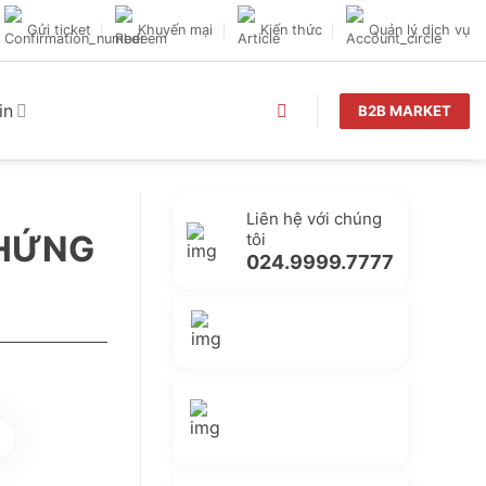
Gửi ticket
Khuyến mại
Kiến thức
Quản lý dịch vụ
in
B2B MARKET
Liên hệ với chúng
CHỨNG
tôi
024.9999.7777
Gửi yêu cầu hỗ trợ
Gửi email
Nhắn tin với
chúng tôi
Livechat