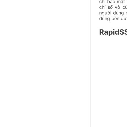
chỉ bảo mật 
chỉ số vô c
người dùng n
dung bên dướ
RapidSS