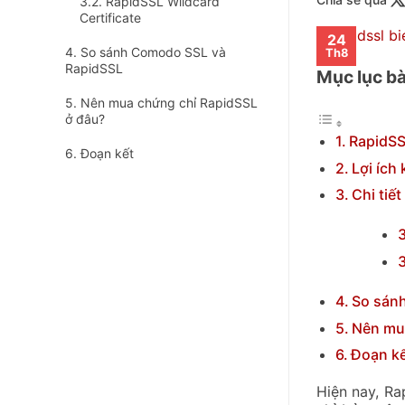
RapidSSL Wildcard
Certificate
24
So sánh Comodo SSL và
Th8
RapidSSL
Mục lục bà
Nên mua chứng chỉ RapidSSL
ở đâu?
RapidSSL
Đoạn kết
Lợi ích
Chi tiế
So sán
Nên mu
Đoạn k
Hiện nay, Ra