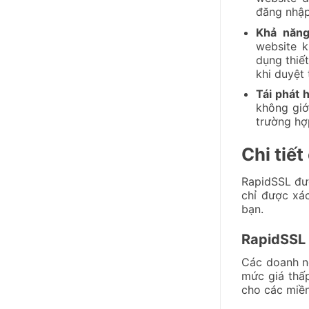
đăng nhập
Khả năng
website k
dụng thiế
khi duyệt
Tái phát 
không giớ
trường hợ
Chi tiế
RapidSSL đư
chỉ được xá
bạn.
RapidSSL 
Các doanh n
mức giá thấ
cho các miền