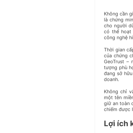
Không cần gi
là chứng mi
cho người dù
có thể hoạt
công nghệ hi
Thời gian cấ
của chứng c
GeoTrust – 
tượng phù h
đang sở hữu
doanh.
Không chỉ v
một tên miề
giữ an toàn 
chiếm được l
Lợi ích