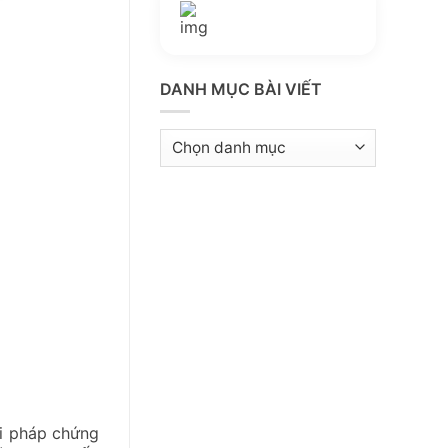
Thông tin thêm
Kho kiến thức
DANH MỤC BÀI VIẾT
Danh
mục
bài
viết
ải pháp chứng