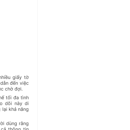
hiều giấy tờ
 dẫn đến việc
c chờ đợi.
ế tối đa tình
o dõi này di
 lại khả năng
ười dùng rằng
cả thông tin