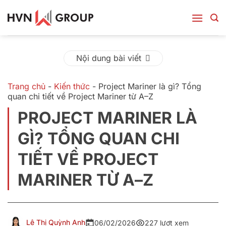
Bỏ
qua
nội
dung
Nội dung bài viết
Trang chủ
-
Kiến thức
-
Project Mariner là gì? Tổng
quan chi tiết về Project Mariner từ A–Z
PROJECT MARINER LÀ
GÌ? TỔNG QUAN CHI
TIẾT VỀ PROJECT
MARINER TỪ A–Z
Lê Thị Quỳnh Anh
06/02/2026
227 lượt xem