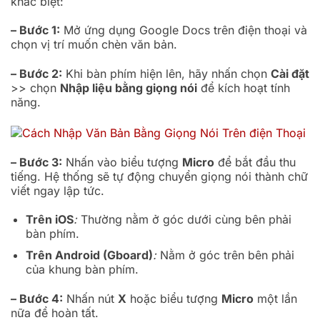
khác biệt:
– Bước 1:
Mở ứng dụng Google Docs trên điện thoại và
chọn vị trí muốn chèn văn bản.
– Bước 2:
Khi bàn phím hiện lên, hãy nhấn chọn
Cài đặt
>> chọn
Nhập liệu bằng giọng nói
để kích hoạt tính
năng.
– Bước 3:
Nhấn vào biểu tượng
Micro
để bắt đầu thu
tiếng. Hệ thống sẽ tự động chuyển giọng nói thành chữ
viết ngay lập tức.
Trên iOS
:
Thường nằm ở góc dưới cùng bên phải
bàn phím.
Trên Android (Gboard)
:
Nằm ở góc trên bên phải
của khung bàn phím.
– Bước 4:
Nhấn nút
X
hoặc biểu tượng
Micro
một lần
nữa để hoàn tất.