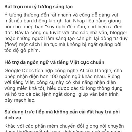
Bắt trọn mọi ý tưởng sáng tạo
Ý tưởng thường đến rất nhanh và cũng dễ dàng vụt
mất nếu bạn không kịp ghi lại. Nhập liệu bằng giọng
nói cho phép bạn “suy nghĩ đến đâu, chữ hiện ra đến
đó”. Đây là công cụ tuyệt vời cho các nhà văn, blogger
hoặc những người làm sáng tạo cần ghi lại dòng tư duy
(flow) một cách liên tục mà không bị ngắt quãng bởi
tốc độ gõ phím.
Hỗ trợ đa ngôn ngữ và tiếng Việt cực chuẩn
Google Docs tích hợp công nghệ AI của Google, cho
phép nhận diện hơn 100 ngôn ngữ khác nhau. Riêng
với tiếng Việt, công cụ này có khả năng nhận diện
vùng miền khá tốt, hiểu được các từ lóng thông dụng
và hỗ trợ cả các lệnh ngắt dòng, giúp văn bản trình
bày mạch lạc.
Sử dụng trực tiếp mà không cần cài đặt hay trả phí
dịch vụ
Khác với các phần mềm chuyển đổi giọng nói chuyên
dụng thường mất phí cao, tính năng này có sẵn ngay