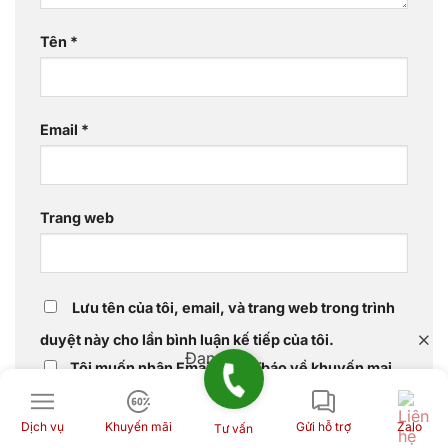
Tên
*
Email
*
Trang web
Lưu tên của tôi, email, và trang web trong trình
duyệt này cho lần bình luận kế tiếp của tôi.
Đang tải...
Tôi muốn nhận Email thông báo về khuyến mại
Dịch vụ
Khuyến mãi
Gửi hỗ trợ
Zalo
Tư vấn