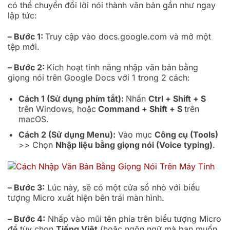
có thể chuyển đổi lời nói thành văn bản gần như ngay
lập tức:
– Bước 1:
Truy cập vào docs.google.com và mở một
tệp mới.
– Bước 2:
Kích hoạt tính năng nhập văn bản bằng
giọng nói trên Google Docs với 1 trong 2 cách:
Cách 1 (Sử dụng phím tắt):
Nhấn
Ctrl + Shift + S
trên Windows, hoặc
Command + Shift + S
trên
macOS.
Cách 2 (Sử dụng Menu):
Vào mục
Công cụ (Tools)
>> Chọn
Nhập liệu bằng giọng nói (Voice typing)
.
– Bước 3:
Lúc này, sẽ có một cửa sổ nhỏ với biểu
tượng Micro xuất hiện bên trái màn hình.
– Bước 4:
Nhấp vào mũi tên phía trên biểu tượng Micro
để tùy chọn
Tiếng Việt
(hoặc ngôn ngữ mà bạn muốn