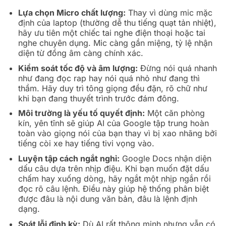
Lựa chọn Micro chất lượng:
Thay vì dùng mic mặc
định của laptop (thường dễ thu tiếng quạt tản nhiệt),
hãy ưu tiên một chiếc tai nghe điện thoại hoặc tai
nghe chuyên dụng. Mic càng gần miệng, tỷ lệ nhận
diện từ đồng âm càng chính xác.
Kiểm soát tốc độ và âm lượng:
Đừng nói quá nhanh
như đang đọc rap hay nói quá nhỏ như đang thì
thầm. Hãy duy trì tông giọng đều đặn, rõ chữ như
khi bạn đang thuyết trình trước đám đông.
Môi trường là yếu tố quyết định:
Một căn phòng
kín, yên tĩnh sẽ giúp AI của Google tập trung hoàn
toàn vào giọng nói của bạn thay vì bị xao nhãng bởi
tiếng còi xe hay tiếng tivi vọng vào.
Luyện tập cách ngắt nghỉ:
Google Docs nhận diện
dấu câu dựa trên nhịp điệu. Khi bạn muốn đặt dấu
chấm hay xuống dòng, hãy ngắt một nhịp ngắn rồi
đọc rõ câu lệnh. Điều này giúp hệ thống phân biệt
được đâu là nội dung văn bản, đâu là lệnh định
dạng.
Soát lỗi định kỳ:
Dù AI rất thông minh nhưng vẫn có