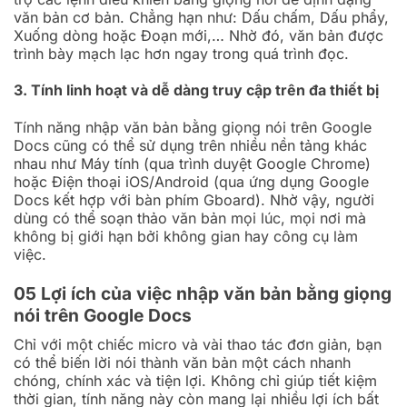
văn bản cơ bản. Chẳng hạn như: Dấu chấm, Dấu phẩy,
Xuống dòng hoặc Đoạn mới,… Nhờ đó, văn bản được
trình bày mạch lạc hơn ngay trong quá trình đọc.
3. Tính linh hoạt và dễ dàng truy cập trên đa thiết bị
Tính năng nhập văn bản bằng giọng nói trên Google
Docs cũng có thể sử dụng trên nhiều nền tảng khác
nhau như Máy tính (qua trình duyệt Google Chrome)
hoặc Điện thoại iOS/Android (qua ứng dụng Google
Docs kết hợp với bàn phím Gboard). Nhờ vậy, người
dùng có thể soạn thảo văn bản mọi lúc, mọi nơi mà
không bị giới hạn bởi không gian hay công cụ làm
việc.
05 Lợi ích của việc nhập văn bản bằng giọng
nói trên Google Docs
Chỉ với một chiếc micro và vài thao tác đơn giản, bạn
có thể biến lời nói thành văn bản một cách nhanh
chóng, chính xác và tiện lợi. Không chỉ giúp tiết kiệm
thời gian, tính năng này còn mang lại nhiều lợi ích bất