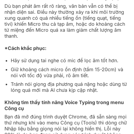
Dù bạn phát âm rất rõ ràng, văn bản vẫn có thể bị
nhận diện sai. Điều này thường xảy ra khi môi trường
xung quanh có quá nhiều tiếng ồn (tiếng quạt, tiếng
tivi) khiến Micro thu cả tạp âm, hoặc do khoảng cách
từ miệng đến Micro quá xa làm giảm chất lượng âm
thanh.
*Cách khắc phục:
Hãy sử dụng tai nghe có mic để lọc âm tốt hơn.
Giữ khoảng cách micro ổn định (tầm 15-20cm) và
nói với tốc độ vừa phải, rõ âm tiết.
Tránh nói giọng địa phương quá nặng hoặc dùng từ
lóng quá mới mà AI chưa kịp cập nhật.
Không tìm thấy tính năng Voice Typing trong menu
Công cụ
Bạn đã mở đúng trình duyệt Chrome, đã sẵn sàng mọi
thứ nhưng khi vào menu Công cụ (Tools) thì dòng chữ
Nhập liệu bằng giọng nói lại không hiển thị. Lỗi này