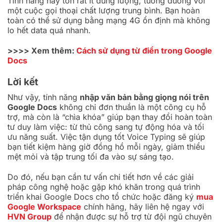
Tính năng này tốn rất ít dung lượng, tương đương với
một cuộc gọi thoại chất lượng trung bình. Bạn hoàn
toàn có thể sử dụng bằng mạng 4G ổn định mà không
lo hết data quá nhanh.
>>>> Xem thêm:
Cách sử dụng từ điển trong Google
Docs
Lời kết
Như vậy, tính năng
nhập văn bản bằng giọng nói trên
Google Docs
không chỉ đơn thuần là một công cụ hỗ
trợ, mà còn là “chìa khóa” giúp bạn thay đổi hoàn toàn
tư duy làm việc: từ thủ công sang tự động hóa và tối
ưu năng suất. Việc tận dụng tốt Voice Typing sẽ giúp
bạn tiết kiệm hàng giờ đồng hồ mỗi ngày, giảm thiểu
mệt mỏi và tập trung tối đa vào sự sáng tạo.
Do đó, nếu bạn cần tư vấn chi tiết hơn về các giải
pháp công nghệ hoặc gặp khó khăn trong quá trình
triển khai Google Docs cho tổ chức hoặc đăng ký
mua
Google Workspace
chính hãng, hãy liên hệ ngay với
HVN Group
để nhận được sự hỗ trợ từ đội ngũ chuyên