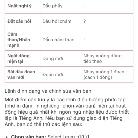
Ngắt nghỉ ý
Dấu phẩy
,
Đặt câu hỏi
Dấu hỏi chấm
?
Cảm
thán/Nhấn
Dấu chấm than
!
mạnh
Ngắt dòng
Nhảy xuống dòng
Dòng mới
hiện tại
tiếp theo
Bắt đầu đoạn
Nhảy xuống 1 đoạn
Đoạn mới
văn mới
(cách 1 dòng)
Lệnh định dạng và chỉnh sửa văn bản
Một điểm cần lưu ý là các lệnh điều hướng phức tạp
(như in đậm, in nghiêng, chọn văn bản) hiện tại hoạt
động hiệu quả nhất khi ngôn ngữ nhập liệu được thiết
lập là Tiếng Anh. Nếu bạn sử dụng giao diện Tiếng
Anh, bạn có thể thử các lệnh sau:
Chọn văn bản:
Select [cụm từ/từ]