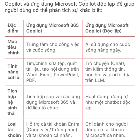
Copilot và ứng dụng Microsoft Copilot độc lập để giúp
người dùng có thể phân tích sự khác biệt:
Đặc
Ứng dụng Microsoft 365
Ứng dụng Microsoft
điểm
Copilot
Copilot (Độc lập)
Mục
Trung tâm cho công việc
AI sử dụng cho cuộc
tiêu
và cuộc sống.
sống hàng ngày.
chính
Tìm/chỉnh sửa tệp, quét
Trò chuyện (Chat),
Tính
tài liệu, tạo nội dung trên
tìm kiếm thông tin,
năng
Word, Excel, PowerPoint,
học hỏi và giải trí dựa
cốt lõi
PDF.
trên LLM.
Tích
hợp
Tích hợp sâu với các ứng
Hoạt động tương tự
hệ
dụng Microsoft 365 và
như một chatbot độc
sinh
dữ liệu tổ chức.
lập.
thái
Loại
Hỗ trợ cả tài khoản Entra
Chỉ dành cho người
tài
(Công việc/Trường học)
dùng có tài khoản
khoản
và tài khoản cá nhân.
Microsoft cá nhân.