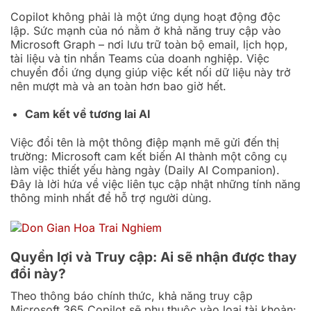
Copilot không phải là một ứng dụng hoạt động độc
lập. Sức mạnh của nó nằm ở khả năng truy cập vào
Microsoft Graph – nơi lưu trữ toàn bộ email, lịch họp,
tài liệu và tin nhắn Teams của doanh nghiệp. Việc
chuyển đổi ứng dụng giúp việc kết nối dữ liệu này trở
nên mượt mà và an toàn hơn bao giờ hết.
Cam kết về tương lai AI
Việc đổi tên là một thông điệp mạnh mẽ gửi đến thị
trường: Microsoft cam kết biến AI thành một công cụ
làm việc thiết yếu hàng ngày (Daily AI Companion).
Đây là lời hứa về việc liên tục cập nhật những tính năng
thông minh nhất để hỗ trợ người dùng.
Quyền lợi và Truy cập: Ai sẽ nhận được thay
đổi này?
Theo thông báo chính thức, khả năng truy cập
Microsoft 365 Copilot sẽ phụ thuộc vào loại tài khoản: