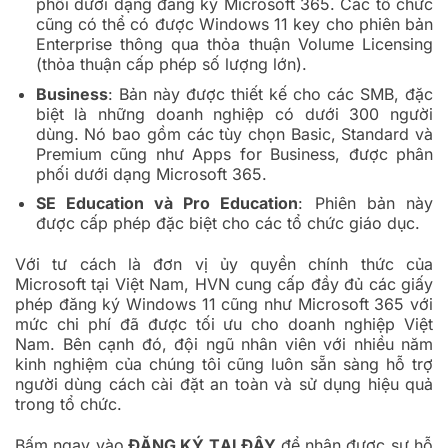
phối dưới dạng đăng ký Microsoft 365. Các tổ chức
cũng có thể có được Windows 11 key cho phiên bản
Enterprise thông qua thỏa thuận Volume Licensing
(thỏa thuận cấp phép số lượng lớn).
Business
: Bản này được thiết kế cho các SMB, đặc
biệt là những doanh nghiệp có dưới 300 người
dùng. Nó bao gồm các tùy chọn Basic, Standard và
Premium cũng như Apps for Business, được phân
phối dưới dạng Microsoft 365.
SE Education và Pro Education
: Phiên bản này
được cấp phép đặc biệt cho các tổ chức giáo dục.
Với tư cách là đơn vị ủy quyền chính thức của
Microsoft tại Việt Nam, HVN cung cấp đầy đủ các giấy
phép đăng ký Windows 11 cũng như Microsoft 365 với
mức chi phí đã được tối ưu cho doanh nghiệp Việt
Nam. Bên cạnh đó, đội ngũ nhân viên với nhiều năm
kinh nghiệm của chúng tôi cũng luôn sẵn sàng hỗ trợ
người dùng cách cài đặt an toàn và sử dụng hiệu quả
trong tổ chức.
Bấm ngay vào
ĐĂNG KÝ TẠI ĐÂY
để nhận được sự hỗ