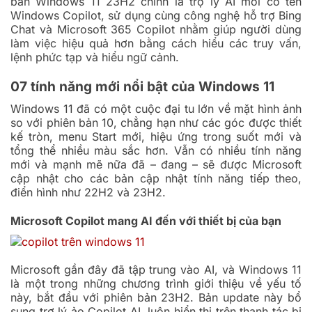
bản Windows 11 23H2 chính là trợ lý AI mới có tên
Windows Copilot, sử dụng cùng công nghệ hỗ trợ Bing
Chat và Microsoft 365 Copilot nhằm giúp người dùng
làm việc hiệu quả hơn bằng cách hiểu các truy vấn,
lệnh phức tạp và hiểu ngữ cảnh.
07 tính năng mới nổi bật của Windows 11
Windows 11 đã có một cuộc đại tu lớn về mặt hình ảnh
so với phiên bản 10, chẳng hạn như các góc được thiết
kế tròn, menu Start mới, hiệu ứng trong suốt mới và
tổng thể nhiều màu sắc hơn. Vẫn có nhiều tính năng
mới và mạnh mẽ nữa đã – đang – sẽ được Microsoft
cập nhật cho các bản cập nhật tính năng tiếp theo,
điển hình như 22H2 và 23H2.
Microsoft Copilot mang AI đến với thiết bị của bạn
Microsoft gần đây đã tập trung vào AI, và Windows 11
là một trong những chương trình giới thiệu về yếu tố
này, bắt đầu với phiên bản 23H2. Bản update này bổ
sung trợ lý ảo Copilot AI, luôn hiển thị trên thanh tác bị