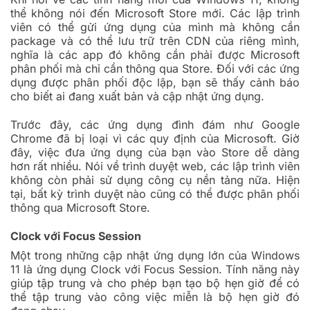
thể không nói đến Microsoft Store mới. Các lập trình
viên có thể gửi ứng dụng của mình mà không cần
package và có thể lưu trữ trên CDN của riêng mình,
nghĩa là các app đó không cần phải được Microsoft
phân phối mà chỉ cần thông qua Store. Đối với các ứng
dụng được phân phối độc lập, bạn sẽ thấy cảnh báo
cho biết ai đang xuất bản và cập nhật ứng dụng.
Trước đây, các ứng dụng đình đám như Google
Chrome đã bị loại vì các quy định của Microsoft. Giờ
đây, việc đưa ứng dụng của bạn vào Store dễ dàng
hơn rất nhiều. Nói về trình duyệt web, các lập trình viên
không còn phải sử dụng công cụ nền tảng nữa. Hiện
tại, bất kỳ trình duyệt nào cũng có thể được phân phối
thông qua Microsoft Store.
Clock với Focus Session
Một trong những cập nhật ứng dụng lớn của Windows
11 là ứng dụng Clock với Focus Session. Tính năng này
giúp tập trung và cho phép bạn tạo bộ hẹn giờ để có
thể tập trung vào công việc miễn là bộ hẹn giờ đó