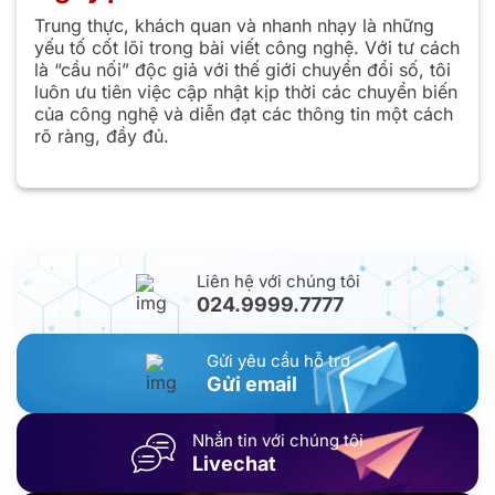
Trung thực, khách quan và nhanh nhạy là những
yếu tố cốt lõi trong bài viết công nghệ. Với tư cách
là “cầu nối” độc giả với thế giới chuyển đổi số, tôi
luôn ưu tiên việc cập nhật kịp thời các chuyển biến
của công nghệ và diễn đạt các thông tin một cách
rõ ràng, đầy đủ.
Liên hệ với chúng tôi
024.9999.7777
Gửi yêu cầu hỗ trợ
Gửi email
Nhắn tin với chúng tôi
Livechat