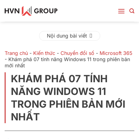
Bỏ
qua
nội
dung
Nội dung bài viết
Trang chủ
-
Kiến thức
-
Chuyển đổi số
-
Microsoft 365
-
Khám phá 07 tính năng Windows 11 trong phiên bản
mới nhất
KHÁM PHÁ 07 TÍNH
NĂNG WINDOWS 11
TRONG PHIÊN BẢN MỚI
NHẤT