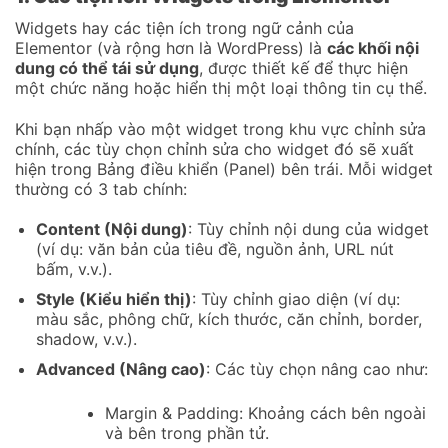
Widgets hay các tiện ích trong ngữ cảnh của
Elementor (và rộng hơn là WordPress) là
các khối nội
dung có thể tái sử dụng
, được thiết kế để thực hiện
một chức năng hoặc hiển thị một loại thông tin cụ thể.
Khi bạn nhấp vào một widget trong khu vực chỉnh sửa
chính, các tùy chọn chỉnh sửa cho widget đó sẽ xuất
hiện trong Bảng điều khiển (Panel) bên trái. Mỗi widget
thường có 3 tab chính:
Content (Nội dung)
: Tùy chỉnh nội dung của widget
(ví dụ: văn bản của tiêu đề, nguồn ảnh, URL nút
bấm, v.v.).
Style (Kiểu hiển thị)
: Tùy chỉnh giao diện (ví dụ:
màu sắc, phông chữ, kích thước, căn chỉnh, border,
shadow, v.v.).
Advanced (Nâng cao)
: Các tùy chọn nâng cao như:
Margin & Padding: Khoảng cách bên ngoài
và bên trong phần tử.