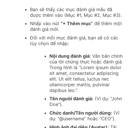
Bạn sẽ thấy các mục đánh giá mẫu đã
được thêm vào (Mục #1, Mục #2, Mục #3).
Nhấp vào nút
“+ Thêm mục”
để thêm một
đánh giá mới.
Đối với mỗi mục đánh giá, bạn sẽ có các
tùy chọn để nhập:
Nội dung đánh giá:
Văn bản chính
của lời chứng thực hoặc đánh giá.
Trong hình là “Lorem ipsum dolor
sit amet, consectetur adipiscing
elit. Ut elit tellus, luctus nec
ullamcorper mattis, pulvinar
dapibus leo.”.
Tên người đánh giá:
(Ví dụ: “John
Doe”).
Chức danh/Tên người dùng:
(Ví
dụ: “@username” hoặc “CEO”).
Hình ảnh đại diện (Avatar):
Tải