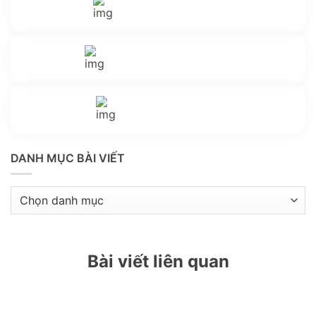
Gửi email
Nhắn tin với chúng tôi
Livechat
Thông tin thêm
Kho kiến thức
DANH MỤC BÀI VIẾT
Danh
mục
bài
viết
Bài viết liên quan