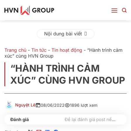
Bỏ
qua
nội
dung
Nội dung bài viết
Trang chủ
-
Tin tức
-
Tin hoạt động
-
“Hành trình cảm
xúc” cùng HVN Group
“HÀNH TRÌNH CẢM
XÚC” CÙNG HVN GROUP
Nguyệt Lê
08/06/2022
1896 lượt xem
Để lại đánh giá post nếu bạn thấy hữu ích nhé