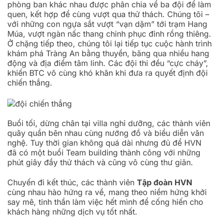
phòng ban khác nhau được phân chia về ba đội để làm
quen, kết hợp để cùng vượt qua thử thách. Chúng tôi –
với những con ngựa sắt vượt “vạn dặm” tới trạm Hang
Múa, vượt ngàn nấc thang chinh phục đỉnh rồng thiêng.
Ở chặng tiếp theo, chúng tôi lại tiếp tục cuộc hành trình
khám phá Tràng An bằng thuyền, băng qua nhiều hang
động và địa điểm tâm linh. Các đội thi đều “cực cháy”,
khiến BTC vô cùng khó khăn khi đưa ra quyết định đội
chiến thắng.
Buổi tối, dừng chân tại villa nghỉ dưỡng, các thành viên
quây quần bên nhau cùng nướng đồ và biểu diễn văn
nghệ. Tuy thời gian không quá dài nhưng đủ để HVN
đã có một buổi Team building thành công với những
phút giây đầy thử thách và cũng vô cùng thư giãn.
Chuyến đi kết thúc, các thành viên
Tập đoàn HVN
cùng nhau hào hứng ra về, mang theo niềm hứng khởi
say mê, tinh thần làm việc hết mình để cống hiến cho
khách hàng những dịch vụ tốt nhất.