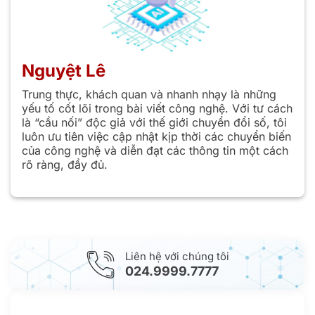
Nguyệt Lê
Trung thực, khách quan và nhanh nhạy là những
yếu tố cốt lõi trong bài viết công nghệ. Với tư cách
là “cầu nối” độc giả với thế giới chuyển đổi số, tôi
luôn ưu tiên việc cập nhật kịp thời các chuyển biến
của công nghệ và diễn đạt các thông tin một cách
rõ ràng, đầy đủ.
Liên hệ với chúng tôi
024.9999.7777
Gửi yêu cầu hỗ trợ