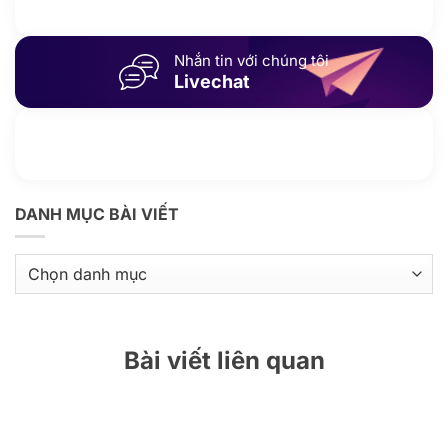
Gửi email
Nhắn tin với chúng tôi
Livechat
Thông tin thêm
Kho kiến thức
DANH MỤC BÀI VIẾT
Danh
mục
bài
viết
Bài viết liên quan