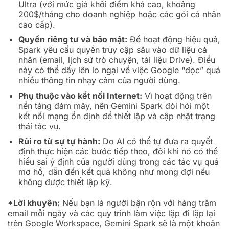
Ultra (với mức giá khởi điểm khá cao, khoảng
200$/tháng cho doanh nghiệp hoặc các gói cá nhân
cao cấp).
Quyền riêng tư và bảo mật:
Để hoạt động hiệu quả,
Spark yêu cầu quyền truy cập sâu vào dữ liệu cá
nhân (email, lịch sử trò chuyện, tài liệu Drive). Điều
này có thể dấy lên lo ngại về việc Google “đọc” quá
nhiều thông tin nhạy cảm của người dùng.
Phụ thuộc vào kết nối Internet:
Vì hoạt động trên
nền tảng đám mây, nên Gemini Spark đòi hỏi một
kết nối mạng ổn định để thiết lập và cập nhật trạng
thái tác vụ.
Rủi ro từ sự tự hành:
Do AI có thể tự đưa ra quyết
định thực hiện các bước tiếp theo, đôi khi nó có thể
hiểu sai ý định của người dùng trong các tác vụ quá
mơ hồ, dẫn đến kết quả không như mong đợi nếu
không được thiết lập kỹ.
*Lời khuyên:
Nếu bạn là người bận rộn với hàng trăm
email mỗi ngày và các quy trình làm việc lặp đi lặp lại
trên Google Workspace, Gemini Spark sẽ là một khoản