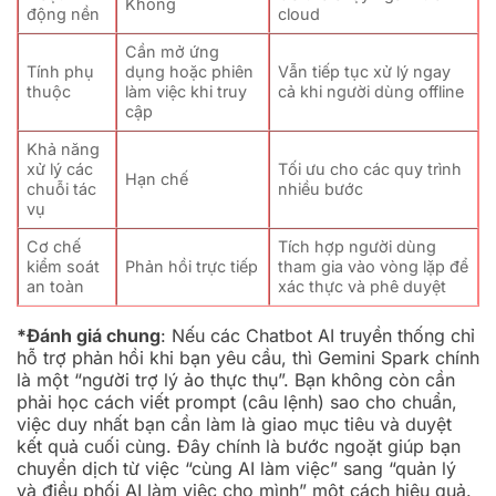
Không
động nền
cloud
Cần mở ứng
Tính phụ
dụng hoặc phiên
Vẫn tiếp tục xử lý ngay
thuộc
làm việc khi truy
cả khi người dùng offline
cập
Khả năng
xử lý các
Tối ưu cho các quy trình
Hạn chế
chuỗi tác
nhiều bước
vụ
Cơ chế
Tích hợp người dùng
kiểm soát
Phản hồi trực tiếp
tham gia vào vòng lặp để
an toàn
xác thực và phê duyệt
*Đánh giá chung
: Nếu các Chatbot AI truyền thống chỉ
hỗ trợ phản hồi khi bạn yêu cầu, thì Gemini Spark chính
là một “người trợ lý ảo thực thụ”. Bạn không còn cần
phải học cách viết prompt (câu lệnh) sao cho chuẩn,
việc duy nhất bạn cần làm là giao mục tiêu và duyệt
kết quả cuối cùng. Đây chính là bước ngoặt giúp bạn
chuyển dịch từ việc “cùng AI làm việc” sang “quản lý
và điều phối AI làm việc cho mình” một cách hiệu quả.