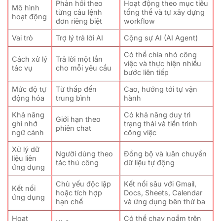
Phản hồi theo
Hoạt động theo mục tiêu
Mô hình
từng câu lệnh
tổng thể và tự xây dựng
hoạt động
đơn riêng biệt
workflow
Vai trò
Trợ lý trả lời AI
Cộng sự AI (AI Agent)
Có thể chia nhỏ công
Cách xử lý
Trả lời một lần
việc và thực hiện nhiều
tác vụ
cho mỗi yêu cầu
bước liên tiếp
Mức độ tự
Từ thấp đến
Cao, hướng tới tự vận
động hóa
trung bình
hành
Khả năng
Có khả năng duy trì
Giới hạn theo
ghi nhớ
trạng thái và tiến trình
phiên chat
ngữ cảnh
công việc
Xử lý dữ
Người dùng theo
Đồng bộ và luân chuyển
liệu liên
tác thủ công
dữ liệu tự động
ứng dụng
Chủ yếu độc lập
Kết nối sâu với Gmail,
Kết nối
hoặc tích hợp
Docs, Sheets, Calendar
ứng dụng
hạn chế
và ứng dụng bên thứ ba
Hoạt
Có thể chạy ngầm trên