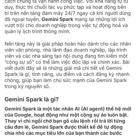
cách chúng ta vận hành công việc. Với khả năng tự tư
duy, thực thi chuỗi tác vụ phức tạp và hoạt động bền
bỉ trên nền tảng đám mây 24/7 ngay cả khi người dùng
đã ngoại tuyến,
Gemini Spark
mang lại những lợi ích
vượt trội cho doanh nghiệp trong việc tự động hoá và
quản lý lịch trình thông minh.
Nền tảng này là giải pháp hoàn hảo dành cho các nhân
viên văn phòng, nhà lãnh đạo doanh nghiệp, lập trình
viên và các nhà sáng tạo nội dung đang tìm kiếm một
“cộng sự số” có thể làm việc độc lập và chính xác. Bài
viết dưới đây sẽ là những giải mã chi tiết về Gemini
Spark là gì, tính năng, ưu điểm và cách đăng ký nhanh
chóng, giúp bạn làm chủ sức mạnh của Gemini Spark
trong kỷ nguyên số.
Gemini Spark là gì?
Gemini Spark là một tác nhân AI (AI agent) thế hệ mới
của Google, hoạt động như một cộng sự ảo luôn bật.
Thay vì chỉ ngồi chờ bạn gõ câu lệnh rồi trả lời từng
câu đơn lẻ, Gemini Spark được thiết kế để tự động
chia nhỏ các mục tiêu lớn của bạn thành các bước