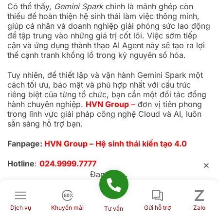
Có thể thấy,
Gemini Spark
chính là mảnh ghép còn
thiếu để hoàn thiện hệ sinh thái làm việc thông minh,
giúp cá nhân và doanh nghiệp giải phóng sức lao động
để tập trung vào những giá trị cốt lõi. Việc sớm tiếp
cận và ứng dụng thành thạo AI Agent này sẽ tạo ra lợi
thế cạnh tranh khổng lồ trong kỷ nguyên số hóa.
Tuy nhiên, để thiết lập và vận hành Gemini Spark một
cách tối ưu, bảo mật và phù hợp nhất với cấu trúc
riêng biệt của từng tổ chức, bạn cần một đối tác đồng
hành chuyên nghiệp.
HVN Group
–
đơn vị tiên phong
trong lĩnh vực giải pháp công nghệ Cloud và AI, luôn
sẵn sàng hỗ trợ bạn.
Fanpage:
HVN Group – Hệ sinh thái kiến tạo 4.0
Hotline
:
024.9999.7777
Đang tải...
5/5 - (1 đánh giá)
Dịch vụ
Khuyến mãi
Gửi hỗ trợ
Zalo
Tư vấn