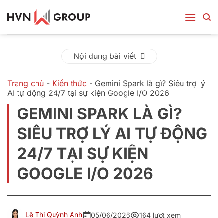
Bỏ
qua
nội
dung
Nội dung bài viết
Trang chủ
-
Kiến thức
-
Gemini Spark là gì? Siêu trợ lý
AI tự động 24/7 tại sự kiện Google I/O 2026
GEMINI SPARK LÀ GÌ?
SIÊU TRỢ LÝ AI TỰ ĐỘNG
24/7 TẠI SỰ KIỆN
GOOGLE I/O 2026
Lê Thị Quỳnh Anh
05/06/2026
164 lượt xem