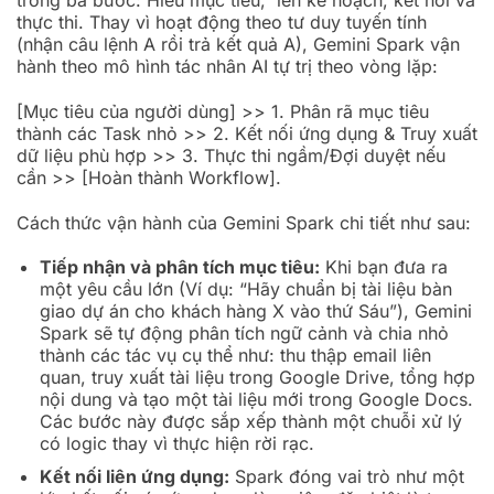
trong ba bước: Hiểu mục tiêu, lên kế hoạch, kết nối và
thực thi. Thay vì hoạt động theo tư duy tuyến tính
(nhận câu lệnh A rồi trả kết quả A), Gemini Spark vận
hành theo mô hình tác nhân AI tự trị theo vòng lặp:
[Mục tiêu của người dùng] >> 1. Phân rã mục tiêu
thành các Task nhỏ >> 2. Kết nối ứng dụng & Truy xuất
dữ liệu phù hợp >> 3. Thực thi ngầm/Đợi duyệt nếu
cần >> [Hoàn thành Workflow].
Cách thức vận hành của Gemini Spark chi tiết như sau:
Tiếp nhận và phân tích mục tiêu:
Khi bạn đưa ra
một yêu cầu lớn (Ví dụ: “Hãy chuẩn bị tài liệu bàn
giao dự án cho khách hàng X vào thứ Sáu”), Gemini
Spark sẽ tự động phân tích ngữ cảnh và chia nhỏ
thành các tác vụ cụ thể như: thu thập email liên
quan, truy xuất tài liệu trong Google Drive, tổng hợp
nội dung và tạo một tài liệu mới trong Google Docs.
Các bước này được sắp xếp thành một chuỗi xử lý
có logic thay vì thực hiện rời rạc.
Kết nối liên ứng dụng:
Spark đóng vai trò như một