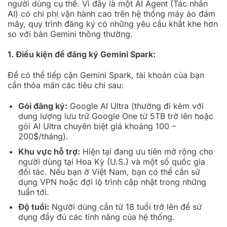
người dùng cụ thể. Vì đây là một AI Agent (Tác nhân
AI) có chi phí vận hành cao trên hệ thống máy ảo đám
mây, quy trình đăng ký có những yêu cầu khắt khe hơn
so với bản Gemini thông thường.
1. Điều kiện để đăng ký Gemini Spark:
Để có thể tiếp cận Gemini Spark, tài khoản của bạn
cần thỏa mãn các tiêu chí sau:
Gói đăng ký:
Google AI Ultra (thường đi kèm với
dung lượng lưu trữ Google One từ 5TB trở lên hoặc
gói AI Ultra chuyên biệt giá khoảng 100 –
200$/tháng).
Khu vực hỗ trợ:
Hiện tại đang ưu tiên mở rộng cho
người dùng tại Hoa Kỳ (U.S.) và một số quốc gia
đối tác. Nếu bạn ở Việt Nam, bạn có thể cần sử
dụng VPN hoặc đợi lộ trình cập nhật trong những
tuần tới.
Độ tuổi:
Người dùng cần từ 18 tuổi trở lên để sử
dụng đầy đủ các tính năng của hệ thống.