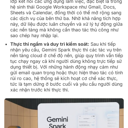
lớp kết nối các ứng dụng làm việc, đặc biệt là trong
hệ sinh thái Google Workspace như Gmail, Docs,
Sheets và Calendar, đồng thời có thể mở rộng sang
các dịch vụ của bên thứ ba. Nhờ khả năng tích hợp
này, dữ liệu được luân chuyển và xử lý tự động giữa
các nền tảng mà không cần thao tác thủ công như
sao chép hay nhập lại.
Thực thi ngầm và duy trì kiểm soát:
Sau khi tiếp
nhận yêu cầu, Gemini Spark thực thi các tác vụ trên
nền tảng cloud ở chế độ nền, giúp quy trình vẫn tiếp
tục chạy ngay cả khi người dùng không trực tiếp sử
dụng thiết bị. Với những hành động nhạy cảm như
gửi email quan trọng hoặc thực hiện thao tác có tính
rủi ro cao, hệ thống sẽ kích hoạt cơ chế xác thực,
tức là tạm dừng ở bước cuối và yêu cầu người dùng
xác nhận trước khi thực thi.