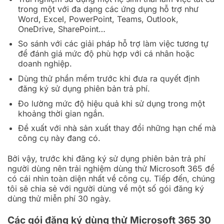
trong một với đa dạng các ứng dụng hỗ trợ như
Word, Excel, PowerPoint, Teams, Outlook,
OneDrive, SharePoint…
So sánh với các giải pháp hỗ trợ làm việc tương tự
để đánh giá mức độ phù hợp với cá nhân hoặc
doanh nghiệp.
Dùng thử phần mềm trước khi đưa ra quyết định
đăng ký sử dụng phiên bản trả phí.
Đo lường mức độ hiệu quả khi sử dụng trong một
khoảng thời gian ngắn.
Đề xuất với nhà sản xuất thay đổi những hạn chế mà
công cụ này đang có.
Bởi vậy, trước khi đăng ký sử dụng phiên bản trả phí
người dùng nên trải nghiệm dùng thử Microsoft 365 để
có cái nhìn toàn diện nhất về công cụ. Tiếp đến, chúng
tôi sẽ chia sẻ với người dùng về một số gói đăng ký
dùng thử miễn phí 30 ngày.
Các gói đăng ký dùng thử Microsoft 365 30