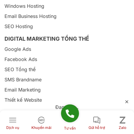
Windows Hosting
Email Business Hosting
SEO Hosting
DIGITAL MARKETING TỔNG THỂ
Google Ads
Facebook Ads
SEO Tổng thể
SMS Brandname
Email Marketing
Thiết kế Website
Đang tải...
Dịch vụ
Khuyến mãi
Gửi hỗ trợ
Zalo
Tư vấn