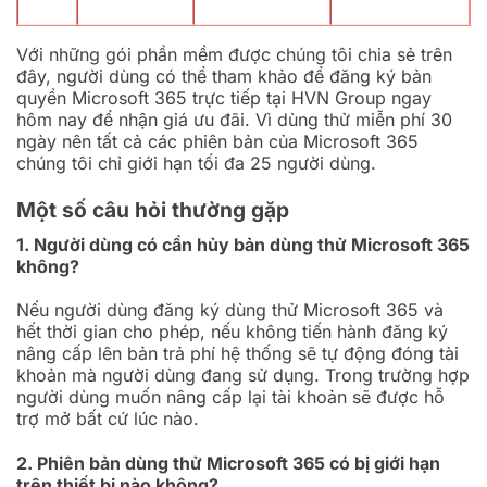
Với những gói phần mềm được chúng tôi chia sẻ trên
đây, người dùng có thể tham khảo để đăng ký bản
quyền Microsoft 365 trực tiếp tại HVN Group ngay
hôm nay để nhận giá ưu đãi. Vì dùng thử miễn phí 30
ngày nên tất cả các phiên bản của Microsoft 365
chúng tôi chỉ giới hạn tối đa 25 người dùng.
Một số câu hỏi thường gặp
1. Người dùng có cần hủy bản dùng thử Microsoft 365
không?
Nếu người dùng đăng ký dùng thử Microsoft 365 và
hết thời gian cho phép, nếu không tiến hành đăng ký
nâng cấp lên bản trả phí hệ thống sẽ tự động đóng tài
khoản mà người dùng đang sử dụng. Trong trường hợp
người dùng muốn nâng cấp lại tài khoản sẽ được hỗ
trợ mở bất cứ lúc nào.
2. Phiên bản dùng thử Microsoft 365 có bị giới hạn
trên thiết bị nào không?