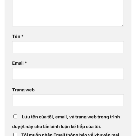
Tên
*
Email
*
Trang web
Lưu tên của tôi, email, và trang web trong trình
duyệt này cho lần bình luận kế tiếp của tôi.
Tôi muốn nhận Email thông báo về khuyến mại