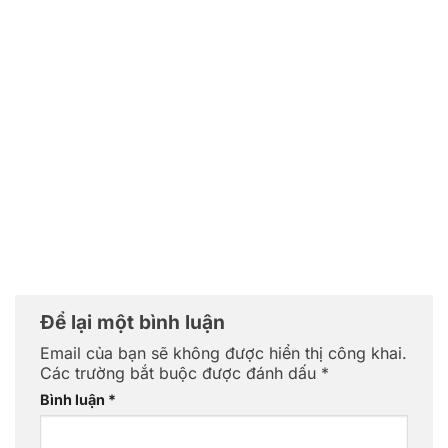
Để lại một bình luận
Email của bạn sẽ không được hiển thị công khai.
Các trường bắt buộc được đánh dấu
*
Bình luận
*