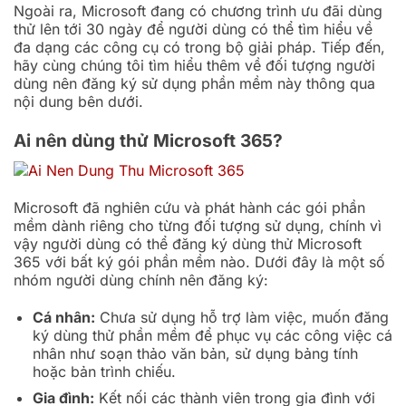
Ngoài ra, Microsoft đang có chương trình ưu đãi dùng
thử lên tới 30 ngày để người dùng có thể tìm hiểu về
đa dạng các công cụ có trong bộ giải pháp. Tiếp đến,
hãy cùng chúng tôi tìm hiểu thêm về đối tượng người
dùng nên đăng ký sử dụng phần mềm này thông qua
nội dung bên dưới.
Ai nên dùng thử Microsoft 365?
Microsoft đã nghiên cứu và phát hành các gói phần
mềm dành riêng cho từng đối tượng sử dụng, chính vì
vậy người dùng có thể đăng ký dùng thử Microsoft
365 với bất ký gói phần mềm nào. Dưới đây là một số
nhóm người dùng chính nên đăng ký:
Cá nhân:
Chưa sử dụng hỗ trợ làm việc, muốn đăng
ký dùng thử phần mềm để phục vụ các công việc cá
nhân như soạn thảo văn bản, sử dụng bảng tính
hoặc bản trình chiếu.
Gia đình:
Kết nối các thành viên trong gia đình với