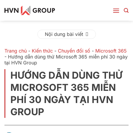
Bỏ
qua
nội
dung
Nội dung bài viết
Trang chủ
-
Kiến thức
-
Chuyển đổi số
-
Microsoft 365
-
Hướng dẫn dùng thử Microsoft 365 miễn phí 30 ngày
tại HVN Group
HƯỚNG DẪN DÙNG THỬ
MICROSOFT 365 MIỄN
PHÍ 30 NGÀY TẠI HVN
GROUP