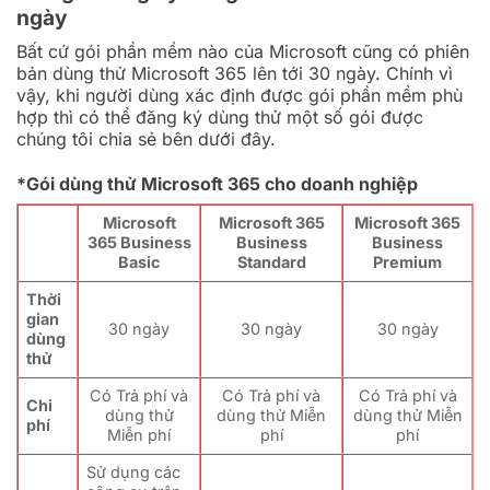
ngày
Bất cứ gói phần mềm nào của Microsoft cũng có phiên
bản dùng thử Microsoft 365 lên tới 30 ngày. Chính vì
vậy, khi người dùng xác định được gói phần mềm phù
hợp thì có thể đăng ký dùng thử một số gói được
chúng tôi chia sẻ bên dưới đây.
*Gói dùng thử Microsoft 365 cho doanh nghiệp
Microsoft
Microsoft 365
Microsoft 365
365 Business
Business
Business
Basic
Standard
Premium
Thời
gian
30 ngày
30 ngày
30 ngày
dùng
thử
Có Trả phí và
Có Trả phí và
Có Trả phí và
Chi
dùng thử
dùng thử Miễn
dùng thử Miễn
phí
Miễn phí
phí
phí
Sử dụng các