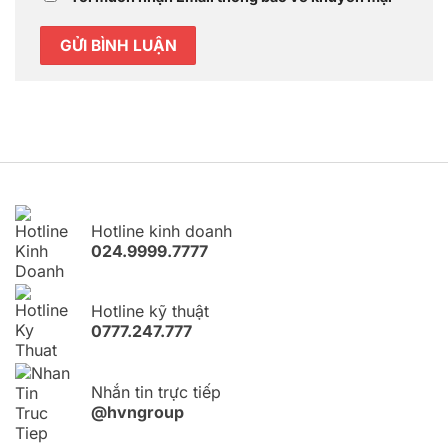
Hotline kinh doanh
024.9999.7777
Hotline kỹ thuật
0777.247.777
Nhắn tin trực tiếp
@hvngroup