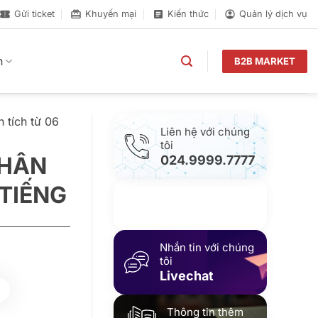
Gửi ticket
Khuyến mại
Kiến thức
Quản lý dịch vụ
n
B2B MARKET
 tích từ 06
Liên hệ với chúng
tôi
PHÂN
024.9999.7777
 TIẾNG
Gửi yêu cầu hỗ trợ
Gửi email
Nhắn tin với chúng
tôi
Livechat
Thông tin thêm