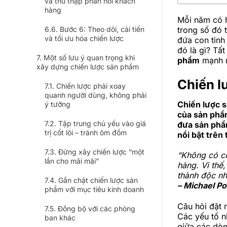
và thu thập phản hồi khách
hàng
Mỗi năm có 
trong số đó 
Bước 6: Theo dõi, cải tiến
và tối ưu hóa chiến lược
đứa con tinh
đó là gì? Tấ
Một số lưu ý quan trọng khi
phẩm
mạnh 
xây dựng chiến lược sản phẩm
Chiến l
Chiến lược phải xoay
quanh người dùng, không phải
Chiến lược 
ý tưởng
của sản phẩ
Tập trung chủ yếu vào giá
đưa sản phẩ
trị cốt lõi – tránh ôm đồm
nổi bật trên 
Đừng xây chiến lược “một
“Không có cô
lần cho mãi mãi”
hàng. Vì thế,
thành độc nhấ
Gắn chặt chiến lược sản
– Michael Po
phẩm với mục tiêu kinh doanh
Câu hỏi đặt 
Đồng bộ với các phòng
Các yếu tố n
ban khác
giữa các dòn