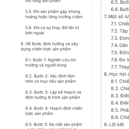
mở rộng sản phẩm
Bướ
Bước
Khi sản phẩm gặp khủng
Một số lư
hoảng hoặc tăng trưởng chậm
Chiế
Khi có sự thay đổi lớn từ
Tập 
bên ngoài
Đừng
06 Bước định hướng và xây
Gắn 
dựng chiến lược sản phẩm
Đồn
Đo l
Bước 1: Nghiên cứu thị
trường và người dùng
Thay
Học hỏi 
Bước 2: Xác định tầm
Chiế
nhìn và mục tiêu sản phẩm
Chi
Bước 3: Lập kế hoạch và
Điể
định hướng lộ trình sản phẩm
Điể
Bước 4: Hoạch định chiến
Phâ
lược sản phẩm
Chi
Lời kết
Bước 5: Ra mắt sản phẩm