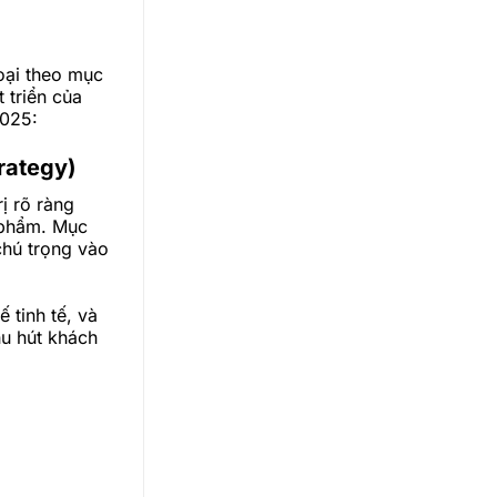
oại theo mục
 triển của
2025:
trategy)
rị rõ ràng
 phẩm. Mục
chú trọng vào
 tinh tế, và
hu hút khách