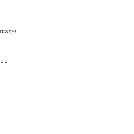
rategy)
ycle