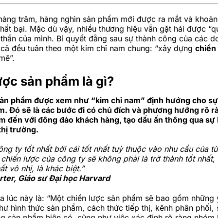
hàng trăm, hàng nghìn sản phẩm mới được ra mắt và khoả
thất bại. Mặc dù vậy, nhiều thương hiệu vẫn gặt hái được “q
 thần của mình. Bí quyết đằng sau sự thành công của các 
t cả đều tuân theo một kim chỉ nam chung: “xây dựng
chiến
mẽ”.
ược sản phẩm là gì?
sản phẩm được xem như “kim chỉ nam” định hướng cho sự 
m. Đó sẽ là các bước đi có chủ đích và phương hướng rõ 
m đến với đông đảo khách hàng, tạo dấu ấn thông qua sự 
thị trường.
ng ty tốt nhất bởi cái tốt nhất tuỳ thuộc vào nhu cầu của t
 chiến lược của công ty sẽ không phải là trở thành tốt nhất,
t vô nhị, là khác biệt.”
rter, Giáo sư Đại học Harvard
ra lúc này là: “Một chiến lược sản phẩm sẽ bao gồm những 
hư hình thức sản phẩm, cách thức tiếp thị, kênh phân phối, s
g sản phẩm hiện có, cũng như việc xác định rõ ràng nhóm