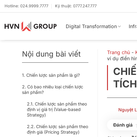
Bỏ
Hotline: 024.9999.7777
Kỹ thuật: 0777.247.777
qua
nội
dung
Digital Transformation
Inf
Trang chủ
-
Nội dung bài viết
ví dụ điển hì
CHIẾ
Chiến lược sản phẩm là gì?
TÍCH
Có bao nhiêu loại chiến lược
sản phẩm?
Chiến lược sản phẩm theo
định vị giá trị (Value-based
Nguyệt 
Strategy)
Chiến lược sản phẩm theo
định giá (Pricing Strategy)