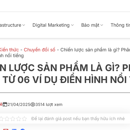
rastructure
Digital Marketing
Bảo mật
Thông ti
Kiến thức
-
Chuyển đổi số
-
Chiến lược sản phẩm là gì? Phân
nh nổi tiếng
N LƯỢC SẢN PHẨM LÀ GÌ? 
 TỪ 06 VÍ DỤ ĐIỂN HÌNH NỔI
Lê
21/04/2025
3514 lượt xem
Để lại đánh giá post nếu bạn thấy hữu ích nhé