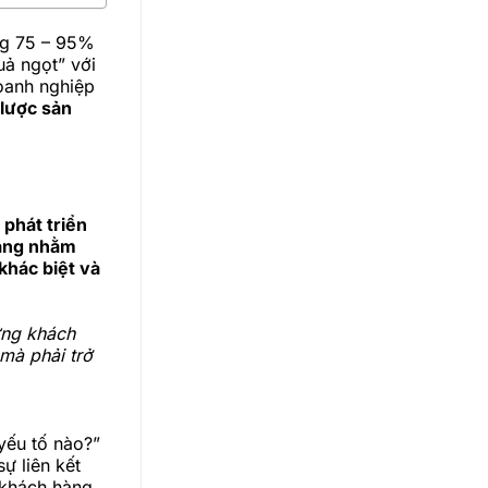
ng 75 – 95%
uả ngọt” với
doanh nghiệp
 lược sản
phát triển
ràng nhằm
khác biệt và
ừng khách
 mà phải trở
yếu tố nào?”
ự liên kết
 khách hàng