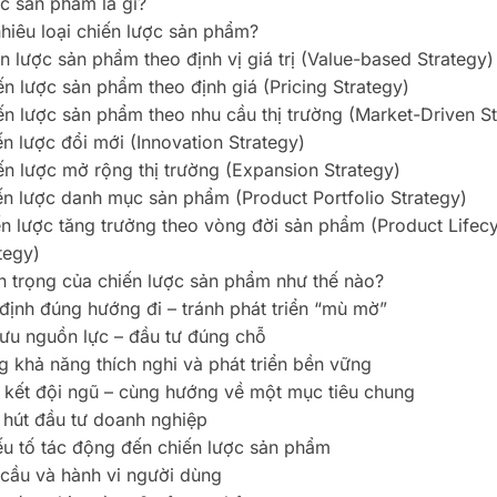
c sản phẩm là gì?
hiêu loại chiến lược sản phẩm?
n lược sản phẩm theo định vị giá trị (Value-based Strategy)
ến lược sản phẩm theo định giá (Pricing Strategy)
ến lược sản phẩm theo nhu cầu thị trường (Market-Driven St
n lược đổi mới (Innovation Strategy)
ến lược mở rộng thị trường (Expansion Strategy)
ến lược danh mục sản phẩm (Product Portfolio Strategy)
n lược tăng trưởng theo vòng đời sản phẩm (Product Lifec
tegy)
 trọng của chiến lược sản phẩm như thế nào?
định đúng hướng đi – tránh phát triển “mù mờ”
 ưu nguồn lực – đầu tư đúng chỗ
g khả năng thích nghi và phát triển bền vững
 kết đội ngũ – cùng hướng về một mục tiêu chung
 hút đầu tư doanh nghiệp
u tố tác động đến chiến lược sản phẩm
cầu và hành vi người dùng