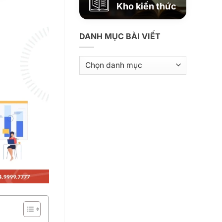
Kho kiến thức
DANH MỤC BÀI VIẾT
Danh
mục
bài
viết