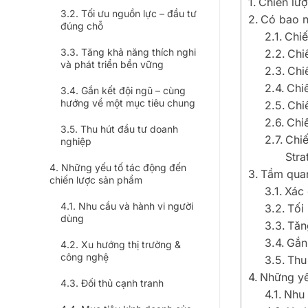
Chiến lượ
Tối ưu nguồn lực – đầu tư
Có bao n
đúng chỗ
Chiế
Tăng khả năng thích nghi
Chi
và phát triển bền vững
Chi
Chiế
Gắn kết đội ngũ – cùng
hướng về một mục tiêu chung
Chi
Chi
Thu hút đầu tư doanh
Chiế
nghiệp
Stra
Những yếu tố tác động đến
Tầm quan
chiến lược sản phẩm
Xác 
Nhu cầu và hành vi người
Tối
dùng
Tăn
Gắn
Xu hướng thị trường &
công nghệ
Thu
Những yế
Đối thủ cạnh tranh
Nhu 