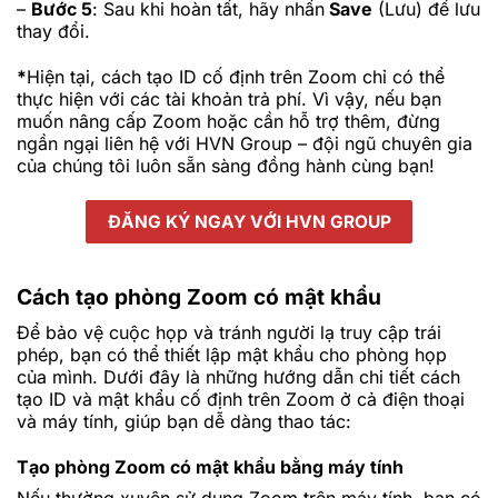
–
Bước 5
: Sau khi hoàn tất, hãy nhấn
Save
(Lưu) để lưu
thay đổi.
*
Hiện tại, cách tạo ID cố định trên Zoom chỉ có thể
thực hiện với các tài khoản trả phí. Vì vậy, nếu bạn
muốn nâng cấp Zoom hoặc cần hỗ trợ thêm, đừng
ngần ngại liên hệ với HVN Group – đội ngũ chuyên gia
của chúng tôi luôn sẵn sàng đồng hành cùng bạn!
ĐĂNG KÝ NGAY VỚI HVN GROUP
Cách tạo phòng Zoom có mật khẩu
Để bảo vệ cuộc họp và tránh người lạ truy cập trái
phép, bạn có thể thiết lập mật khẩu cho phòng họp
của mình. Dưới đây là những hướng dẫn chi tiết cách
tạo ID và mật khẩu cố định trên Zoom ở cả điện thoại
và máy tính, giúp bạn dễ dàng thao tác:
Tạo phòng Zoom có mật khẩu bằng máy tính
Nếu thường xuyên sử dụng Zoom trên máy tính, bạn có