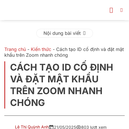
Bỏ
qua
nội
dung
Nội dung bài viết
Trang chủ
-
Kiến thức
-
Cách tạo ID cố định và đặt mật
khẩu trên Zoom nhanh chóng
CÁCH TẠO ID CỐ ĐỊNH
VÀ ĐẶT MẬT KHẨU
TRÊN ZOOM NHANH
CHÓNG
Lê Thị Quỳnh Anh
21/05/2025
803 lượt xem