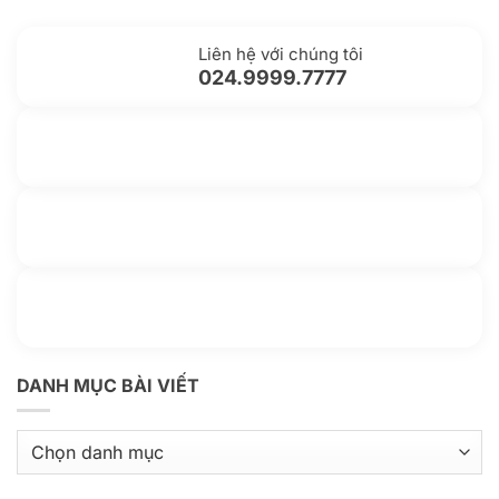
Liên hệ với chúng tôi
024.9999.7777
Gửi yêu cầu hỗ trợ
Gửi email
Nhắn tin với chúng tôi
Livechat
Thông tin thêm
Kho kiến thức
DANH MỤC BÀI VIẾT
Danh
mục
bài
viết