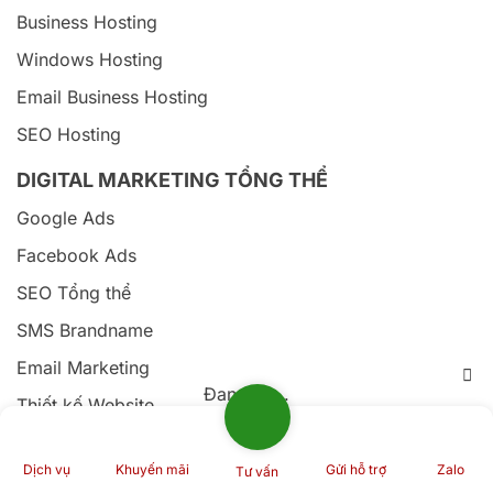
Business Hosting
Windows Hosting
Email Business Hosting
SEO Hosting
DIGITAL MARKETING TỔNG THỂ
Google Ads
Facebook Ads
SEO Tổng thể
SMS Brandname
Email Marketing
Đang tải...
Thiết kế Website
Dịch vụ
Khuyến mãi
Gửi hỗ trợ
Zalo
Tư vấn