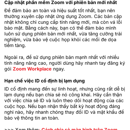
Cập nhật phần mềm Zoom với phiên bản mới nhất
Để đảm bảo an toàn và hiệu suất tốt nhất, bạn nên
thường xuyên cập nhật ứng dụng Zoom. Các bản cập
nhật không chỉ cung cấp tính năng mới, mà còn vá lỗi
bảo mật. Bằng cách này, bạn có thể đảm bảo mình
luôn sử dụng phiên bản mới nhất, vừa tăng cường trải
nghiệm, vừa bảo vệ cuộc họp khỏi các mối đe dọa
tiềm tàng.
Ngoài ra, để sử dụng phiên bản mạnh nhất với nhiều
tính năng nâng cao, người dùng hãy nhanh tay đăng ký
gói
Zoom Workplace
ngay.
Hạn chế việc ID cố định bị lạm dụng
ID cố định mang đến sự linh hoạt, nhưng cũng rất dễ bị
lạm dụng nếu bạn chia sẻ nó công khai. Hãy cẩn thận
với việc chia sẻ ID và luôn theo dõi hoạt động của các
cuộc họp. Nếu bạn nhận thấy bất kỳ hoạt động đáng
nghi nào, hãy nhanh chóng thay đổi ID và mật khẩu để
bảo vệ thông tin an toàn.
>>> Xem thêm
:
Cách chia sẻ màn hình trên Zoom