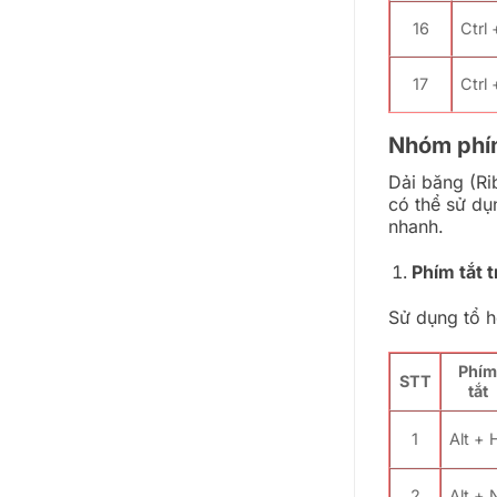
16
Ctrl 
17
Ctrl 
Nhóm phím
Dải băng (Ri
có thể sử dụ
nhanh.
Phím tắt 
Sử dụng tổ h
Phí
STT
tắt
1
Alt + 
2
Alt + 