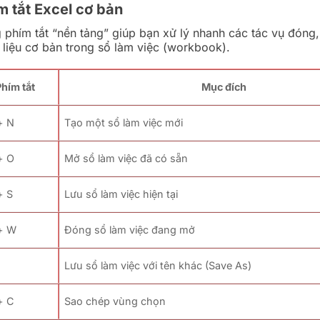
 tắt Excel cơ bản
 phím tắt “nền tảng” giúp bạn xử lý nhanh các tác vụ đóng,
 liệu cơ bản trong sổ làm việc (workbook).
hím tắt
Mục đích
 + N
Tạo một sổ làm việc mới
 + O
Mở sổ làm việc đã có sẵn
+ S
Lưu sổ làm việc hiện tại
 + W
Đóng sổ làm việc đang mở
Lưu sổ làm việc với tên khác (Save As)
 + C
Sao chép vùng chọn