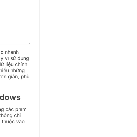
ác nhanh
ay vì sử dụng
ữ liệu chính
 hiểu những
đơn giản, phù
indows
ng các phím
không chỉ
ụ thuộc vào