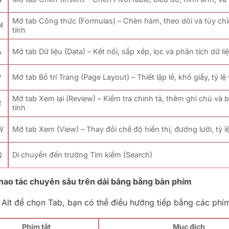
Mở tab Công thức (Formulas) – Chèn hàm, theo dõi và tùy ch
M
tính
A
Mở tab Dữ liệu (Data) – Kết nối, sắp xếp, lọc và phân tích dữ li
P
Mở tab Bố trí Trang (Page Layout) – Thiết lập lề, khổ giấy, tỷ l
Mở tab Xem lại (Review) – Kiểm tra chính tả, thêm ghi chú và 
R
tính
 W
Mở tab Xem (View) – Thay đổi chế độ hiển thị, đường lưới, tỷ 
Q
Di chuyển đến trường Tìm kiếm (Search)
thao tác chuyên sâu trên dải băng bằng bàn phím
 Alt để chọn Tab, bạn có thể điều hướng tiếp bằng các phí
Phím tắt
Mục đích