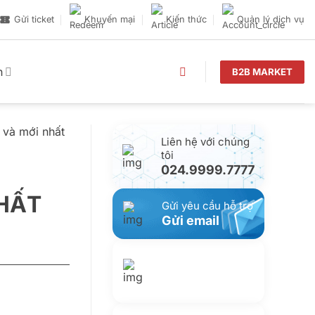
Gửi ticket
Khuyến mại
Kiến thức
Quản lý dịch vụ
n
B2B MARKET
 và mới nhất
Liên hệ với chúng
tôi
024.9999.7777
NHẤT
Gửi yêu cầu hỗ trợ
Gửi email
Nhắn tin với
chúng tôi
Livechat