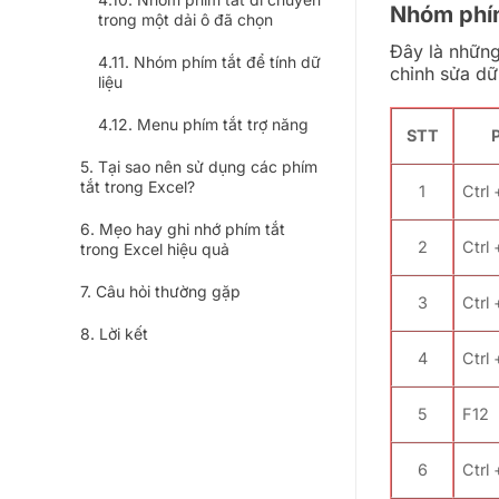
Nhóm phím
trong một dải ô đã chọn
Đây là những
Nhóm phím tắt để tính dữ
chỉnh sửa dữ
liệu
Menu phím tắt trợ năng
STT
P
Tại sao nên sử dụng các phím
tắt trong Excel?
1
Ctrl
Mẹo hay ghi nhớ phím tắt
2
Ctrl
trong Excel hiệu quả
Câu hỏi thường gặp
3
Ctrl 
Lời kết
4
Ctrl
5
F12
6
Ctrl