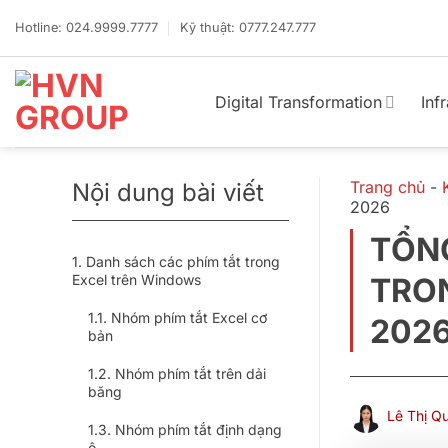
Bỏ
qua
Hotline: 024.9999.7777
Kỹ thuật: 0777.247.777
nội
dung
Digital Transformation
Inf
Trang chủ
-
Nội dung bài viết
2026
TỔN
Danh sách các phím tắt trong
Excel trên Windows
TRO
Nhóm phím tắt Excel cơ
202
bản
Nhóm phím tắt trên dải
băng
Lê Thị Q
Nhóm phím tắt định dạng
ô