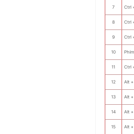
7
Ctrl 
8
Ctrl 
9
Ctrl 
10
Phím
11
Ctrl 
12
Alt 
13
Alt +
14
Alt +
15
Alt +