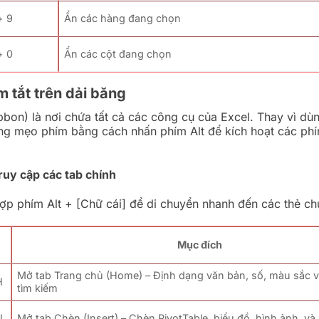
+ 9
Ẩn các hàng đang chọn
+ 0
Ẩn các cột đang chọn
 tắt trên dải băng
bbon) là nơi chứa tất cả các công cụ của Excel. Thay vì dù
ng mẹo phím bằng cách nhấn phím Alt để kích hoạt các phí
truy cập các tab chính
ợp phím Alt + [Chữ cái] để di chuyển nhanh đến các thẻ ch
m
Mục đích
Mở tab Trang chủ (Home) – Định dạng văn bản, số, màu sắc 
H
tìm kiếm
N
Mở tab Chèn (Insert) – Chèn PivotTable, biểu đồ, hình ảnh, v