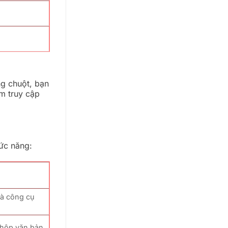
ng chuột, bạn
m truy cập
ức năng:
và công cụ
à hộp văn bản