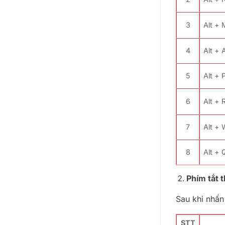
3
Alt + 
4
Alt + 
5
Alt + 
6
Alt + 
7
Alt +
8
Alt + 
Phím tắt 
Sau khi nhấn
STT