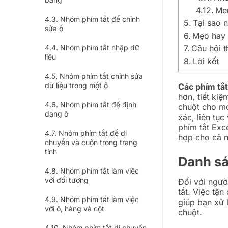
Men
Nhóm phím tắt để chỉnh
Tại sao 
sửa ô
Mẹo hay 
Nhóm phím tắt nhập dữ
Câu hỏi 
liệu
Lời kết
Nhóm phím tắt chỉnh sửa
dữ liệu trong một ô
Các phím tắt
hơn, tiết ki
Nhóm phím tắt để định
chuột cho mọ
dạng ô
xác, liên tụ
phím tắt Exc
Nhóm phím tắt để di
hợp cho cả n
chuyển và cuộn trong trang
tính
Danh sá
Nhóm phím tắt làm việc
với đối tượng
Đối với ngư
tắt. Việc tậ
Nhóm phím tắt làm việc
giúp bạn xử 
với ô, hàng và cột
chuột.
Nhóm phím tắt di chuyển