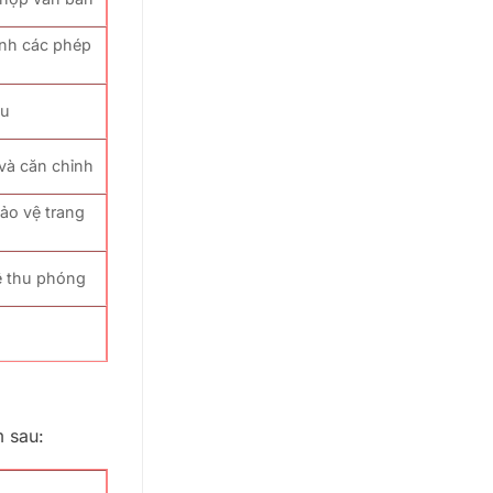
ỉnh các phép
ệu
ệ và căn chỉnh
bảo vệ trang
lệ thu phóng
m sau: