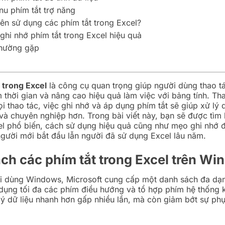
u phím tắt trợ năng
nên sử dụng các phím tắt trong Excel?
ghi nhớ phím tắt trong Excel hiệu quả
thường gặp
 trong Excel
là công cụ quan trọng giúp người dùng thao t
ệm thời gian và nâng cao hiệu quả làm việc với bảng tính. Th
i thao tác, việc ghi nhớ và áp dụng phím tắt sẽ giúp xử lý d
c và chuyên nghiệp hơn. Trong bài viết này, bạn sẽ được tìm
el phổ biến, cách sử dụng hiệu quả cũng như mẹo ghi nhớ 
gười mới bắt đầu lẫn người đã sử dụng Excel lâu năm.
ch các phím tắt trong Excel trên W
ời dùng Windows, Microsoft cung cấp một danh sách đa dạ
n dụng tối đa các phím điều hướng và tổ hợp phím hệ thống 
lý dữ liệu nhanh hơn gấp nhiều lần, mà còn giảm bớt sự ph