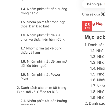
Nhóm phím tắt dẫn hướng
trong các ô
Chia sẻ qua
Nhóm phím tắt trong hộp
05
thoại Dán Đặc biệt
Th1
Nhóm phím tắt để lựa
Mục lục b
chọn và thực hiện hành động
Danh sác
Nhóm phím tắt về công
Nhóm
thức và hàm
Nhóm
Nhóm phím tắt để làm mới
Nhó
dữ liệu bên ngoài
Nhóm
Nhóm
Nhóm phím tắt Power
Pivot
Nhóm
Nhóm
Danh sách các phím tắt trong
Nhóm
Excel đối với Office for iOS
Nhó
Nhóm phím tắt dẫn hướng
Danh sách
trang tính