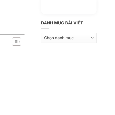
Thông tin thêm
Kho kiến thức
DANH MỤC BÀI VIẾT
Danh
mục
bài
viết