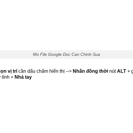
Mo File Google Doc Can Chinh Sua
ọn vị trí
cần dấu chấm hiển thị -->
Nhấn đồng thời
nút
ALT
+ 
 tính +
Nhả tay