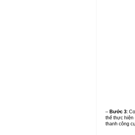
–
Bước 3
: C
thể thực hiệ
thanh công c