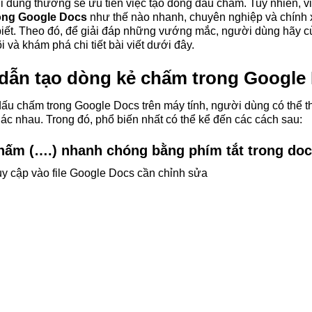
ời dùng thường sẽ ưu tiên việc tạo dòng dấu chấm. Tuy nhiên, v
ong Google Docs
như thế nào nhanh, chuyên nghiệp và chính x
 biết. Theo đó, để giải đáp những vướng mắc, người dùng hãy
 và khám phá chi tiết bài viết dưới đây.
ẫn tạo dòng kẻ chấm trong Google
ấu chấm trong Google Docs trên máy tính, người dùng có thể t
ác nhau. Trong đó, phổ biến nhất có thể kể đến các cách sau:
hấm (….) nhanh chóng bằng phím tắt trong do
ruy cập vào file Google Docs cần chỉnh sửa