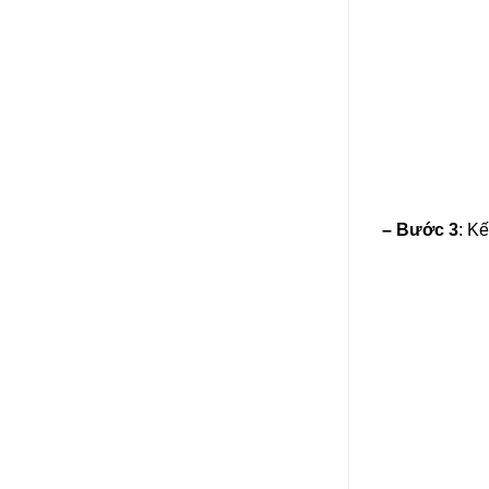
– Bước 3
: K