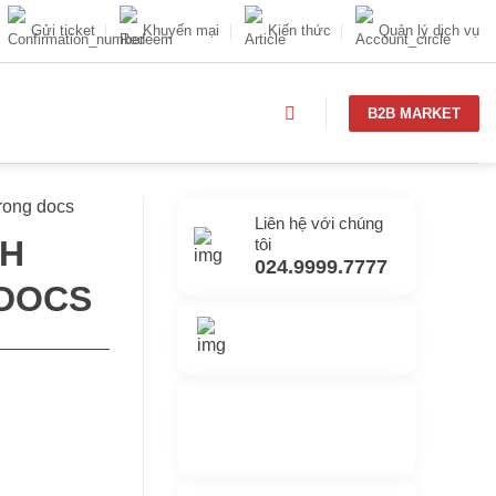
Gửi ticket
Khuyến mại
Kiến thức
Quản lý dịch vụ
B2B MARKET
rong docs
Liên hệ với chúng
NH
tôi
024.9999.7777
 DOCS
Gửi yêu cầu hỗ trợ
Gửi email
Nhắn tin với chúng
tôi
Livechat