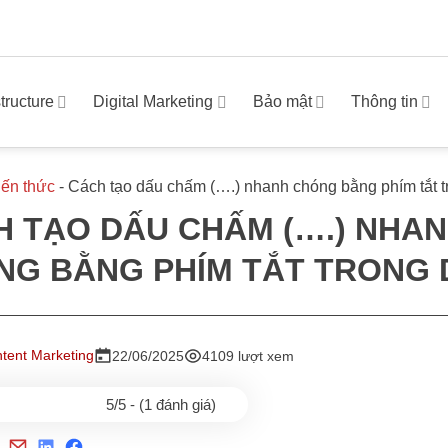
structure
Digital Marketing
Bảo mật
Thông tin
iến thức
-
Cách tạo dấu chấm (….) nhanh chóng bằng phím tắt t
H TẠO DẤU CHẤM (….) NHA
NG BẰNG PHÍM TẮT TRONG
ntent Marketing
22/06/2025
4109 lượt xem
5/5 - (1 đánh giá)