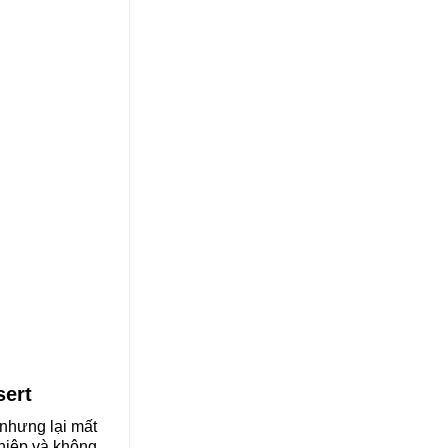
sert
 nhưng lại mất
ghiệp và không