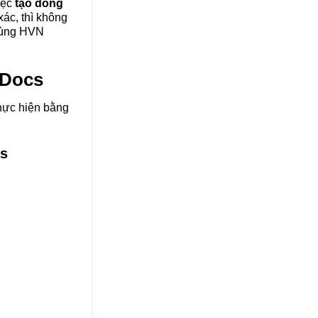
iệc
tạo dòng
ác, thì không
 cùng HVN
 Docs
hực hiện bằng
cs