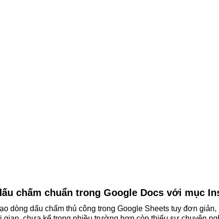
dấu chấm chuẩn trong Google Docs với mục In
 tạo dòng dấu chấm thủ công trong Google Sheets tuy đơn giản,
i gian, chưa kể trong nhiều trường hợp còn thiếu sự chuyên n