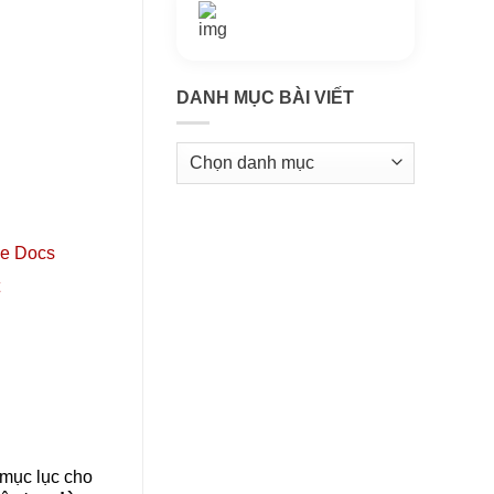
Thông tin thêm
Kho kiến thức
DANH MỤC BÀI VIẾT
Danh
mục
bài
viết
le Docs
o mục lục cho