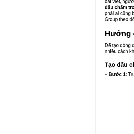
bài viết, ngư
dấu chấm tr
phải ai cũng
Group theo dõi
Hướng d
Để tạo dòng d
nhiều cách kh
Tạo dấu c
– Bước 1
: T