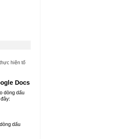
thực hiện tổ
oogle Docs
ạo dòng dấu
 đây:
o dòng dấu