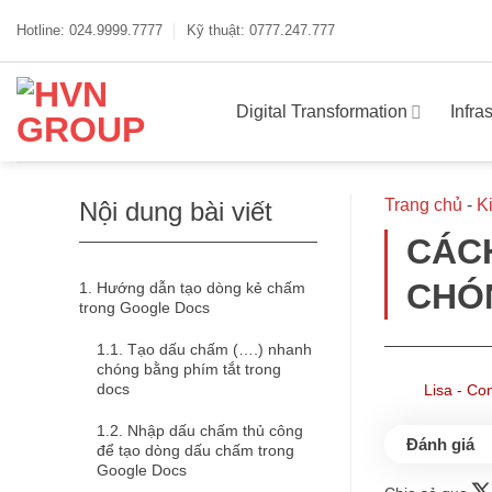
Bỏ
Hotline: 024.9999.7777
Kỹ thuật: 0777.247.777
qua
nội
dung
Digital Transformation
Infra
Trang chủ
-
K
Nội dung bài viết
CÁC
CHÓ
Hướng dẫn tạo dòng kẻ chấm
trong Google Docs
Tạo dấu chấm (….) nhanh
chóng bằng phím tắt trong
docs
Lisa - Co
Nhập dấu chấm thủ công
để tạo dòng dấu chấm trong
Google Docs