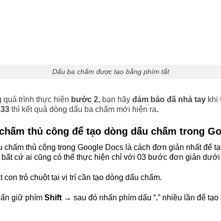
Dấu ba chấm được tạo bằng phím tắt
 quá trình thực hiện
bước 2,
bạn hãy
đảm bảo đã nhả tay
khi 
133
thì kết quả dòng dấu ba chấm mới hiện ra
.
chấm thủ công để tạo dòng dấu chấm trong G
u chấm thủ công trong Google Docs là cách đơn giản nhất để t
 bất cứ ai cũng có thể thực hiện chỉ với 03 bước đơn giản dưới
t con trỏ chuột tại vị trí cần tạo dòng dấu chấm.
hấn giữ phím
Shift
→ sau đó nhấn phím dấu “
.
” nhiều lần để tạ