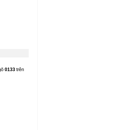
gõ
0133
trên