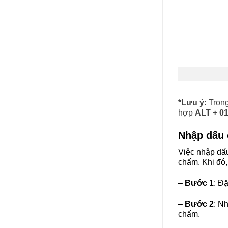
*Lưu ý:
Trong
hợp
ALT + 0
Nhập dấu 
Việc nhập dấ
chấm. Khi đó,
–
Bước 1
: Đặ
–
Bước 2
: N
chấm.