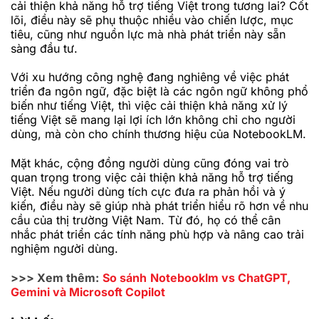
cải thiện khả năng hỗ trợ tiếng Việt trong tương lai? Cốt
lõi, điều này sẽ phụ thuộc nhiều vào chiến lược, mục
tiêu, cũng như nguồn lực mà nhà phát triển này sẵn
sàng đầu tư.
Với xu hướng công nghệ đang nghiêng về việc phát
triển đa ngôn ngữ, đặc biệt là các ngôn ngữ không phổ
biến như tiếng Việt, thì việc cải thiện khả năng xử lý
tiếng Việt sẽ mang lại lợi ích lớn không chỉ cho người
dùng, mà còn cho chính thương hiệu của NotebookLM.
Mặt khác, cộng đồng người dùng cũng đóng vai trò
quan trọng trong việc cải thiện khả năng hỗ trợ tiếng
Việt. Nếu người dùng tích cực đưa ra phản hồi và ý
kiến, điều này sẽ giúp nhà phát triển hiểu rõ hơn về nhu
cầu của thị trường Việt Nam. Từ đó, họ có thể cân
nhắc phát triển các tính năng phù hợp và nâng cao trải
nghiệm người dùng.
>>> Xem thêm:
So sánh
Notebooklm vs ChatGPT,
Gemini và Microsoft Copilot