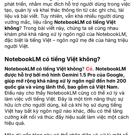
phát triển, nhằm mục đích hỗ trợ người dùng trong việc
tạo, quản lý và khai thác thông tin từ các ghi chú, tài
liệu và bài viết. Tuy nhiên, vẫn khá nhiều người dùng
vướng mắc, liệu rằng
NotebookLM có tiếng Việt
không
? Trong bài viết này, chúng ta sẽ cùng nhau
khám phá khả năng xử lý ngôn ngữ của NotebookLM,
đặc biệt là tiếng Việt – ngôn ngữ mẹ đẻ của hàng triệu
người Việt.
NotebookLM có tiếng Việt không?
NotebookLM có tiếng Việt không
?
Có
.
NotebookLM
được hỗ trợ bởi mô hình Gemini 1.5 Pro của Google,
giúp mở rộng khả năng xử lý ngôn ngữ đến hơn 200
quốc gia và vùng lãnh thổ, bao gồm cả Việt Nam.
Điều này cho thấy NotebookLM cũng có thể xử lý và
làm việc với tiếng Việt. Đây là một tính năng thực sự
hữu ích cho người dùng, kể cả khi họ sử dụng tiếng
Việt hay bất kỳ ngôn ngữ nào khác, đều có thể tăng
cường kết nối và thúc đẩy hiệu suất làm việc một cách
hiệu quả.