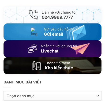
Liên hệ với chúng tôi
024.9999.7777
Gửi yêu cầu hỗ trợ
Gửi email
Nhắn tin với chúng tôi
Livechat
Thông tin thêm
Kho kiến thức
DANH MỤC BÀI VIẾT
Danh
mục
bài