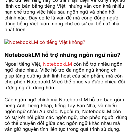
Mặc dù nền tảng này có thể nhận diện và xử lý một số
lệnh cơ bản bằng tiếng Việt, nhưng vẫn còn khá nhiều
hạn chế trong việc hiểu sâu ngôn ngữ và phản hồi
chính xác. Đây có lẽ là vấn đề mà cộng đồng người
dùng tiếng Việt luôn mong chờ có sự cải tiến từ nhà
phát triển.
NotebookLM hỗ trợ những ngôn ngữ nào?
Ngoài tiếng Việt,
NotebookLM
còn hỗ trợ nhiều ngôn
ngữ khác nhau. Việc hỗ trợ đa ngôn ngữ không chỉ
giúp tăng cường tính linh hoạt của sản phẩm, mà còn
cho phép NotebookLM có thể phục vụ được nhiều đối
tượng người dùng hơn.
Các ngôn ngữ chính mà NotebookLM hỗ trợ bao gồm
tiếng Anh, tiếng Pháp, tiếng Tây Ban Nha, và nhiều
ngôn ngữ châu Âu khác. Ngoài ra, NotebookLM còn
có sự kết nối giữa các ngôn ngữ, cho phép người dùng
có thể chuyển đổi giữa các ngôn ngữ khác nhau mà
vẫn giữ nguyên tính liên tục trong quá trình sử dụng.