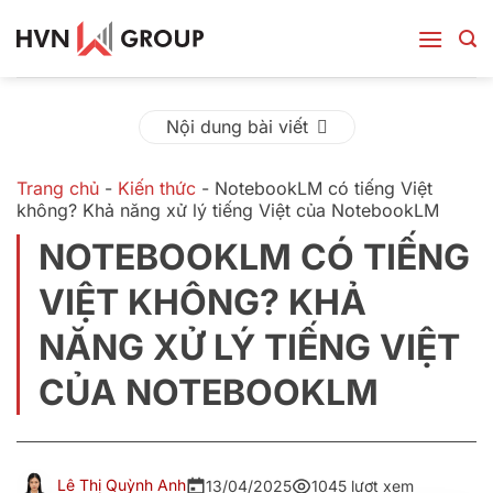
Bỏ
qua
nội
dung
Nội dung bài viết
Trang chủ
-
Kiến thức
-
NotebookLM có tiếng Việt
không? Khả năng xử lý tiếng Việt của NotebookLM
NOTEBOOKLM CÓ TIẾNG
VIỆT KHÔNG? KHẢ
NĂNG XỬ LÝ TIẾNG VIỆT
CỦA NOTEBOOKLM
Lê Thị Quỳnh Anh
13/04/2025
1045 lượt xem