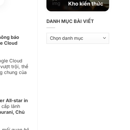
Kho kiến thức
DANH MỤC BÀI VIẾT
Danh
thông báo
mục
le Cloud
bài
viết
ogle Cloud
ượt trội, thể
ng chung của
r All-star in
 cấp lãnh
purani, Chủ
:
o mối quan hệ