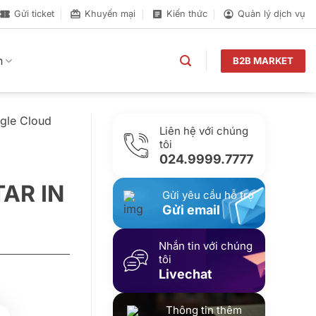
Gửi ticket
Khuyến mại
Kiến thức
Quản lý dịch vụ
n
B2B MARKET
gle Cloud
Liên hệ với chúng
tôi
024.9999.7777
AR IN
Gửi yêu cầu hỗ trợ
Gửi email
Nhắn tin với chúng
tôi
Livechat
Thông tin thêm