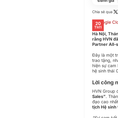
Chia sẻ qua
20
Th11
Hà Nội, Thá
rằng HVN đã
Partner All-s
Đây là một t
trao tặng, n
hiện sự cam
hệ sinh thái
Lời công 
HVN Group đ
Sales”
. Thàn
đạo cao nhấ
tịch Hệ sinh
“Sự cam kết 