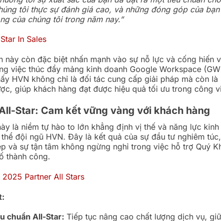
húng tôi thực sự đánh giá cao, và những đóng góp của bạn 
ng của chúng tôi trong năm nay.”
 này còn đặc biệt nhấn mạnh vào sự nỗ lực và cống hiến vư
rong việc thúc đẩy mảng kinh doanh Google Workspace (GW
ấy HVN không chỉ là đối tác cung cấp giải pháp mà còn là
ược, giúp khách hàng đạt được hiệu quả tối ưu trong công v
 All-Star: Cam kết vững vàng với khách hàng
này là niềm tự hào to lớn khẳng định vị thế và năng lực kin
 thể đội ngũ HVN. Đây là kết quả của sự đầu tư nghiêm túc, 
p và sự tận tâm không ngừng nghỉ trong việc hỗ trợ Quý 
ố thành công.
t:
êu chuẩn All-Star:
Tiếp tục nâng cao chất lượng dịch vụ, giữ