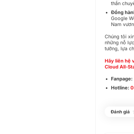
thần chuy
Đồng hành
Google Wo
Nam vươn 
Chúng tôi xi
những nỗ lự
tưởng, lựa c
Hãy liên hệ 
Cloud All-St
Fanpage:
Hotline:
0