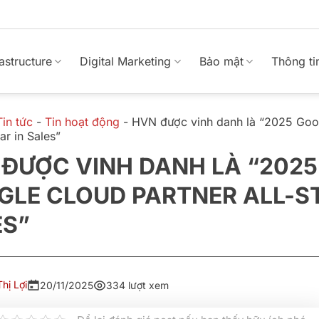
rastructure
Digital Marketing
Bảo mật
Thông ti
Tin tức
-
Tin hoạt động
-
HVN được vinh danh là “2025 Goo
tar in Sales”
ĐƯỢC VINH DANH LÀ “2025
LE CLOUD PARTNER ALL-ST
ES”
hị Lợi
20/11/2025
334 lượt xem