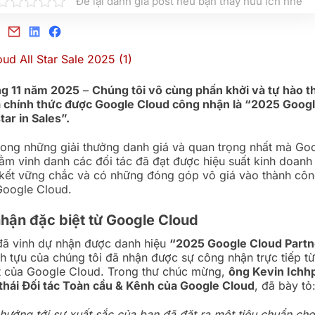
Để lại đánh giá post nếu bạn thấy hữu ích nhé
ng 11 năm 2025
–
Chúng tôi vô cùng phấn khởi và tự hào 
 chính thức được Google Cloud công nhận là “2025 Goog
tar in Sales”.
rong những giải thưởng danh giá và quan trọng nhất mà Go
hằm vinh danh các đối tác đã đạt được hiệu suất kinh doanh v
 kết vững chắc và có những đóng góp vô giá vào thành cô
 Google Cloud.
nhận đặc biệt từ Google Cloud
ã vinh dự nhận được danh hiệu
“2025 Google Cloud Partne
h tựu của chúng tôi đã nhận được sự công nhận trực tiếp từ
t của Google Cloud. Trong thư chúc mừng,
ông Kevin Ichh
 thái Đối tác Toàn cầu & Kênh của Google Cloud
, đã bày tỏ
hướng tới sự xuất sắc của bạn đã đặt ra một tiêu chuẩn ch