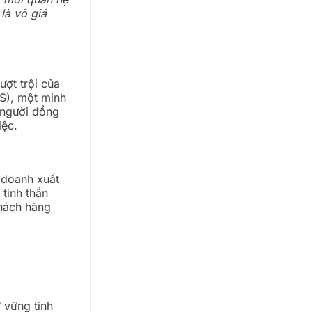
là vô giá
ợt trội của
S), một minh
 người đồng
iệc.
h doanh xuất
tinh thần
Khách hàng
 vững tinh