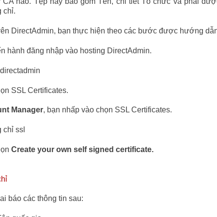
ỳ CA nào. Tệp này bao gồm Tên, chi tiết Tổ chức và phải đượ
 chỉ.
rên DirectAdmin, bạn thực hiện theo các bước được hướng dẫn
iến hành đăng nhập vào hosting DirectAdmin.
họn SSL Certificates.
nt Manager
, bạn nhấp vào chọn SSL Certificates.
họn
Create your own self signed certificate.
ai báo các thông tin sau: