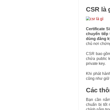
CSR là 
Certificate 
chuyển tiếp 
dùng đăng k
chủ nơi chứng
CSR bao gồm c
chứa public 
private key.
Khi phát hà
cũng như giữ 
Các thô
Bạn cần nắm 
chuẩn bị tốt
chính nằm tro