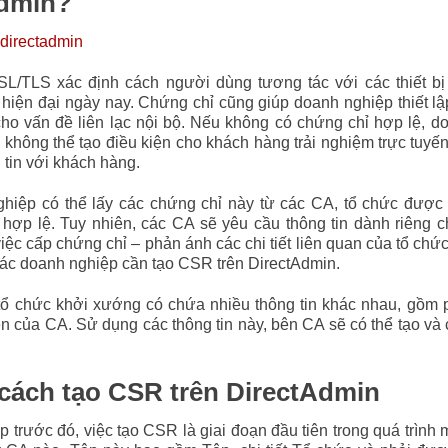
Admin?
L/TLS xác định cách người dùng tương tác với các thiết bị
i hiện đại ngày nay. Chứng chỉ cũng giúp doanh nghiệp thiết 
cho vấn đề liên lạc nội bộ. Nếu không có chứng chỉ hợp lệ, d
không thể tạo điều kiện cho khách hàng trải nghiệm trực tuyế
 tin với khách hàng.
hiệp có thể lấy các chứng chỉ này từ các CA, tổ chức được
 hợp lệ. Tuy nhiên, các CA sẽ yêu cầu thông tin dành riêng 
iệc cấp chứng chỉ – phản ánh các chi tiết liên quan của tổ chức
 các doanh nghiệp cần tạo CSR trên DirectAdmin.
ổ chức khởi xướng có chứa nhiều thông tin khác nhau, gồm p
n của CA. Sử dụng các thông tin này, bên CA sẽ có thể tạo và
t cách tạo CSR trên DirectAdmin
 trước đó, việc tạo CSR là giai đoạn đầu tiên trong quá trình