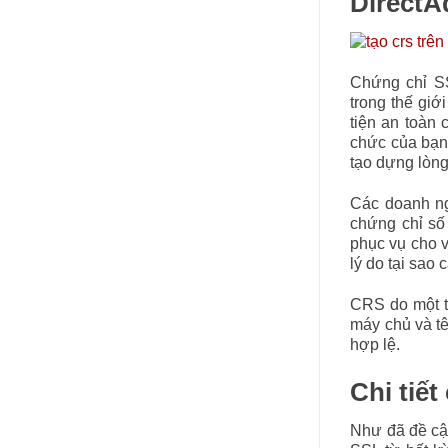
Direct
Chứng chỉ SS
trong thế giớ
tiện an toàn 
chức của bạn 
tạo dựng lòng
Các doanh ng
chứng chỉ số
phục vụ cho v
lý do tại sao
CRS do một t
máy chủ và tê
hợp lệ.
Chi tiế
Như đã đề cập