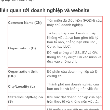
 liên quan tới doanh nghiệp và website
Tên miền đủ điều kiện (FQDN) của
Common Name (CN)
máy chủ doanh nghiệp
Tê hợp pháp của doanh nghiệp.
Không viết tắt và bao gồm bất kỳ
hậu tố nào, chẳng hạn như Inc.,
Corp. hay LLC.
Organization (O)
Đối với chứng chỉ SSL EV và OV,
thông tin này được CA xác minh và
đưa vào chứng chỉ.
Organization Unit
Bộ phận của doanh nghiệp xử lý
(OU)
chứng chỉ.
Thành phố nơi doanh nghiệp của
City/Locality (L)
bạn tọa lạc và không nên viết tắt.
State/County/Region
Khu vực đặt doanh nghiệp của bạn
(S)
trên thực tế và không nên viết tắt.
Mã quốc gia nơi đặt trụ sở doanh