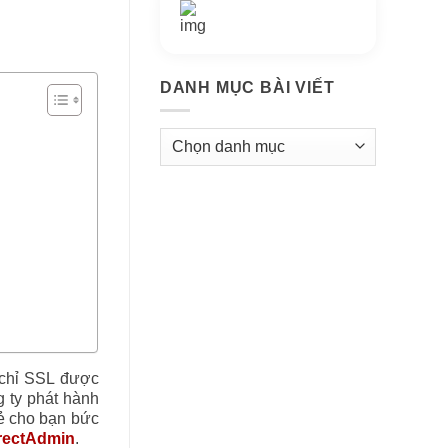
Thông tin thêm
Kho kiến thức
DANH MỤC BÀI VIẾT
Danh
mục
bài
viết
 chỉ SSL được
g ty phát hành
sẻ cho bạn bức
rectAdmin
.