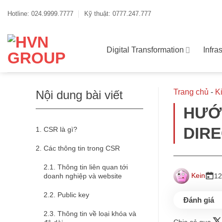
Bỏ
qua
Hotline: 024.9999.7777
Kỹ thuật: 0777.247.777
nội
dung
Digital Transformation
Infra
Trang chủ
-
K
Nội dung bài viết
HƯỚ
DIR
CSR là gì?
Các thông tin trong CSR
Thông tin liên quan tới
Kein
doanh nghiệp và website
12
Public key
Thông tin về loại khóa và
Chia sẻ qua