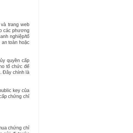
 và trang web
lập các phương
oanh nghiệp/tổ
n an toàn hoặc
 ủy quyền cấp
cho tổ chức để
. Đây chính là
ublic key của
 cấp chứng chỉ
 mua chứng chỉ