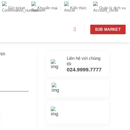
Gửi ticket
Khuyến mại
Kiến thức
Quản lý dịch vụ
B2B MARKET
min
Liên hệ với chúng
tôi
024.9999.7777
Gửi yêu cầu hỗ trợ
Gửi email
Nhắn tin với chúng
tôi
Livechat