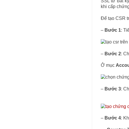
SSL từ bất k
khi cấp chứng
Để tạo CSR t
–
Bước 1
: T
–
Bước 2
: C
Ở mục
Accou
–
Bước 3
: C
–
Bước 4
: Kh