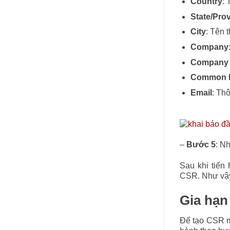
Country
: 
State/Pro
City
: Tên 
Company
Company 
Common 
Email
: Thô
–
Bước 5
: N
Sau khi tiến 
CSR. Như vậy,
Gia hạn
Để tạo CSR mớ