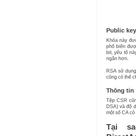
Public ke
Khóa này đượ
phổ biến đượ
bit, yếu tố 
ngắn hơn.
RSA sử dụng 
cũng có thể 
Thông tin 
Tệp CSR cũn
DSA) và độ d
một số CA có
Tại s