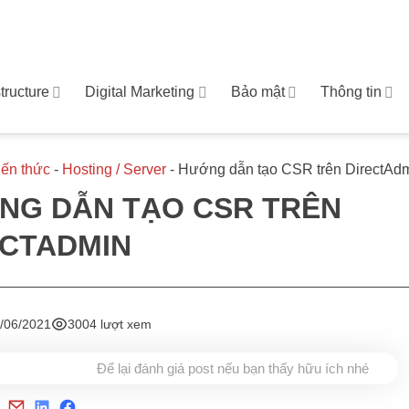
structure
Digital Marketing
Bảo mật
Thông tin
iến thức
-
Hosting / Server
-
Hướng dẫn tạo CSR trên DirectAd
NG DẪN TẠO CSR TRÊN
ECTADMIN
/06/2021
3004 lượt xem
Để lại đánh giá post nếu bạn thấy hữu ích nhé