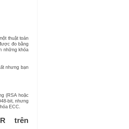
ột thuật toán
 được đo bằng
ơn những khóa
hất nhưng bạn
ng (RSA hoặc
048-bit, nhưng
 khóa ECC.
R trên