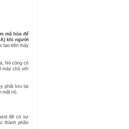
ược mã hóa để
CA) khi người
c tạo trên máy
ia, Nó cũng có
t máy chủ với
y phải lưu lại
m mất nó.
uest để có sự
ác thành phần