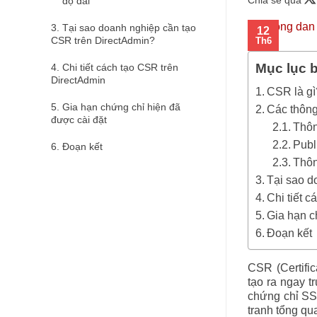
độ dài
Tại sao doanh nghiệp cần tạo
12
CSR trên DirectAdmin?
Th6
Mục lục b
Chi tiết cách tạo CSR trên
DirectAdmin
CSR là gì
Gia hạn chứng chỉ hiện đã
Các thông
được cài đặt
Thôn
Publ
Đoạn kết
Thôn
Tại sao d
Chi tiết 
Gia hạn c
Đoạn kết
CSR (Certifi
tạo ra ngay 
chứng chỉ SSL
tranh tổng q