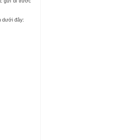
c gửi đi trước
 dưới đây: