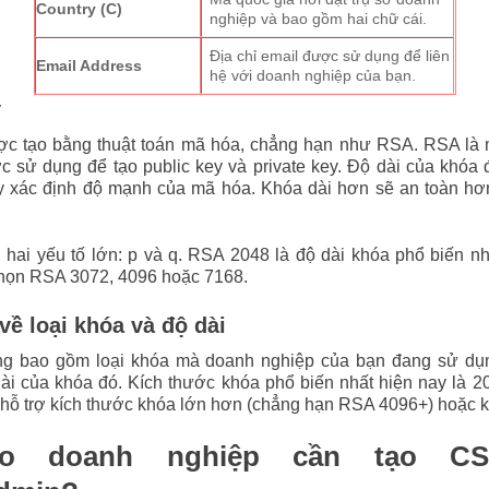
Country (C)
nghiệp và bao gồm hai chữ cái.
Địa chỉ email được sử dụng để liên
Email Address
hệ với doanh nghiệp của bạn.
y
c tạo bằng thuật toán mã hóa, chẳng hạn như RSA. RSA là m
c sử dụng để tạo public key và private key. Độ dài của khóa
này xác định độ mạnh của mã hóa. Khóa dài hơn sẽ an toàn h
hai yếu tố lớn: p và q. RSA 2048 là độ dài khóa phổ biến n
chọn RSA 3072, 4096 hoặc 7168.
về loại khóa và độ dài
g bao gồm loại khóa mà doanh nghiệp của bạn đang sử dụ
ài của khóa đó. Kích thước khóa phổ biến nhất hiện nay là 2
 hỗ trợ kích thước khóa lớn hơn (chẳng hạn RSA 4096+) hoặc
ao doanh nghiệp cần tạo CS