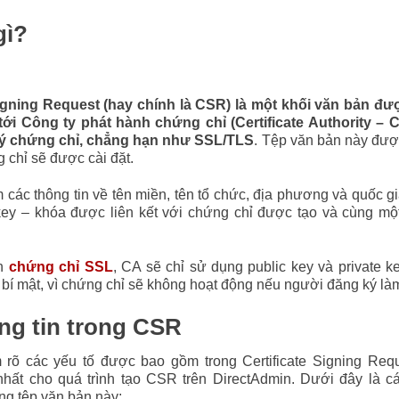
gì?
Signing Request (hay chính là CSR) là một khối văn bản đ
tới Công ty phát hành chứng chỉ (Certificate Authority – 
ý chứng chỉ, chẳng hạn như SSL/TLS
. Tệp văn bản này đượ
 chỉ sẽ được cài đặt.
ác thông tin về tên miền, tên tổ chức, địa phương và quốc g
key – khóa được liên kết với chứng chỉ được tạo và cùng mộ
nh
chứng chỉ SSL
, CA sẽ chỉ sử dụng public key và private ke
bí mật, vì chứng chỉ sẽ không hoạt động nếu người đăng ký là
ng tin trong CSR
rõ các yếu tố được bao gồm trong Certificate Signing Req
 nhất cho quá trình tạo CSR trên DirectAdmin. Dưới đây là c
ng tệp văn bản này: