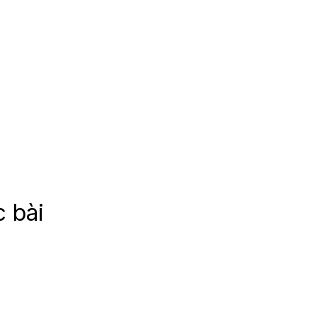
c bài