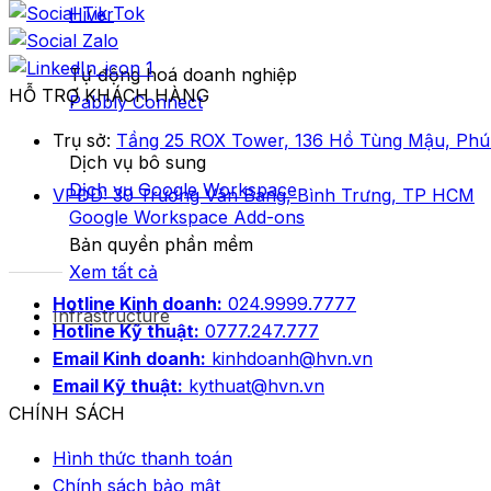
Hiver
Tự động hoá doanh nghiệp
HỖ TRỢ KHÁCH HÀNG
Pabbly Connect
Trụ sở:
Tầng 25 ROX Tower, 136 Hồ Tùng Mậu, Phú 
Dịch vụ bô sung
Dịch vụ Google Workspace
VPĐD: 30 Trương Văn Bang, Bình Trưng, TP HCM
Google Workspace Add-ons
Bản quyền phần mềm
Xem tất cả
Hotline Kinh doanh:
024.9999.7777
Infrastructure
Hotline Kỹ thuật:
0777.247.777
Email Kinh doanh:
kinhdoanh@hvn.vn
Email Kỹ thuật:
kythuat@hvn.vn
CHÍNH SÁCH
Hình thức thanh toán
Chính sách bảo mật