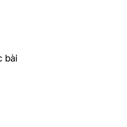
c bài