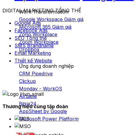
DIGITAL MARKETING TỔNG THỂ
Work Transformation
Google Workspace
Google Ads
Microsoft 365
Facebook Ads
Zoho Workplace
SEO Tổng thể
Zoom Workplace
SMS Brandname
Dropbox
Email Marketing
Thiết kế Website
Ứng dụng doanh nghiệp
CRM Pipedrive
Clickup
Monday - WorkOS
Airtable
Bitrix24
Thương hiệu cùng tập đoàn
AppSheet by Google
Microsoft Power Platform