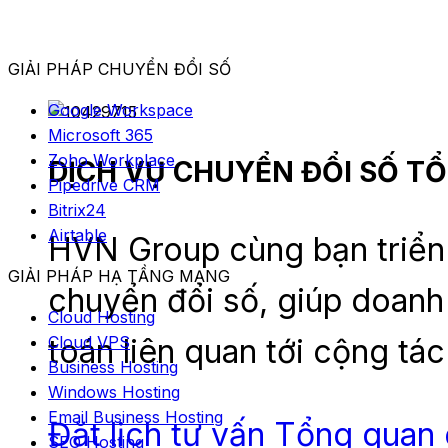
GIẢI PHÁP CHUYỂN ĐỔI SỐ
Google Workspace
Microsoft 365
Zoho Workplace
DỊCH VỤ CHUYỂN ĐỔI SỐ T
Pipedrive CRM
Bitrix24
Airtable
HVN Group cùng bạn triển 
GIẢI PHÁP HẠ TẦNG MẠNG
chuyển đổi số, giúp doanh
Cloud Hosting
toán liên quan tới cộng tác
Cloud VPS
Business Hosting
Windows Hosting
Email Business Hosting
Đặt lịch tư vấn
Tổng quan 
SEO Hosting