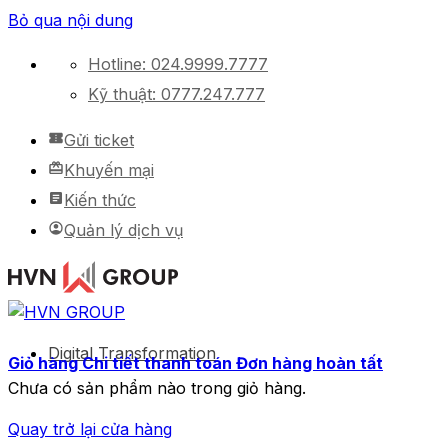
Bỏ qua nội dung
Hotline: 024.9999.7777
Kỹ thuật: 0777.247.777
Gửi ticket
Khuyến mại
Kiến thức
Quản lý dịch vụ
Digital Transformation
Giỏ hàng
Chi tiết thanh toán
Đơn hàng hoàn tất
Chưa có sản phẩm nào trong giỏ hàng.
Quay trở lại cửa hàng