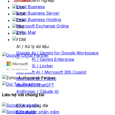
Email doanh nghiệp
Email Business
Email Business Server
Email Business Hosting
Microsoft Exchange Online
Zoho Mail
AI / Xử lý dữ liệu
Google AI / Gemini for Google Workspace
Google AI / Gemini Enterprise
Google BI / Locker
Microsoft AI / Microsoft 365 Copilot
Microsoft BI / Fabric
Open AI / ChatGPT
Anthropic / Claude AI
Liên hệ với chúng tôi
Dịch vụ tổng đài
Bản quyền phần mềm