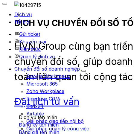
Dịch vụ
DỊCH VỤ CHUYỂN ĐỔI SỐ T
Hỗ trợ
Gửi ticket
Khuyến mại
HVN Group cùng bạn triển 
Kiến thức
Quản lý dịch vụ
chuyển đổi số, giúp doanh
Chuyển đổi số doanh nghiệp
toán liên quan tới cộng tác
Google Workspace
Microsoft 365
Zoho Workplace
Đặt lịch tư vấn
Pipedrive CRM
Bitrix24
Airtable
Dịch vụ tên miền
Giải pháp giao tiếp nội bộ
Đăng ký tên miền
Giải pháp quản lý công việc
Bảng giá tên miền