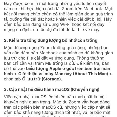
Đây được xem là một trong những yếu tố tiên quyết
cần có khi thực hiện cách tải Zoom trên Macbook. Một
kết nối mạng chập chờn có thể làm gián đoạn quá trình
tải xuống file cài đặt hoặc khiến việc cài đặt bị lỗi. Hãy
đảm bảo bạn đang sử dụng Wi-Fi hoặc kết nối dây
mạng ổn định, có tốc độ đủ tốt để tải file về máy.
2. Kiểm tra tổng dung lượng bộ nhớ còn trống
Mặc dù ứng dụng Zoom không quá nặng, nhưng bạn
vẫn cần đảm bảo Macbook của mình có đủ không gian
lưu trữ cho file cài đặt và ứng dụng. Thông thường,
bạn chỉ cần vài trăm MB trống là đủ. Để kiểm tra, bạn
có thể vào
biểu tượng Apple ở góc trên bên trái màn
hình
>
Giới thiệu về máy Mac này (About This Mac)
>
chọn tab
Ổ lưu trữ (Storage)
.
3. Cập nhật hệ điều hành macOS (Khuyến nghị)
Việc cập nhật macOS lên phiên bản mới nhất là một
khuyến nghị quan trọng. Mặc dù Zoom vẫn hoạt động
trên các phiên bản macOS cũ, nhưng việc cập nhật sẽ
đảm bảo khả năng tương thích tốt nhất, vá lỗi bảo mật