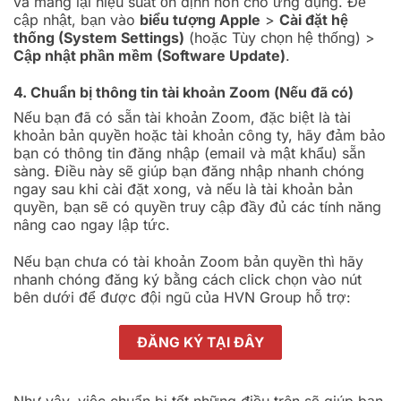
và mang lại hiệu suất ổn định hơn cho ứng dụng. Để
cập nhật, bạn vào
biểu tượng Apple
>
Cài đặt hệ
thống (System Settings)
(hoặc Tùy chọn hệ thống) >
Cập nhật phần mềm (Software Update)
.
4. Chuẩn bị thông tin tài khoản Zoom (Nếu đã có)
Nếu bạn đã có sẵn tài khoản Zoom, đặc biệt là tài
khoản bản quyền hoặc tài khoản công ty, hãy đảm bảo
bạn có thông tin đăng nhập (email và mật khẩu) sẵn
sàng. Điều này sẽ giúp bạn đăng nhập nhanh chóng
ngay sau khi cài đặt xong, và nếu là tài khoản bản
quyền, bạn sẽ có quyền truy cập đầy đủ các tính năng
nâng cao ngay lập tức.
Nếu bạn chưa có tài khoản Zoom bản quyền thì hãy
nhanh chóng đăng ký bằng cách click chọn vào nút
bên dưới để được đội ngũ của HVN Group hỗ trợ:
ĐĂNG KÝ TẠI ĐÂY