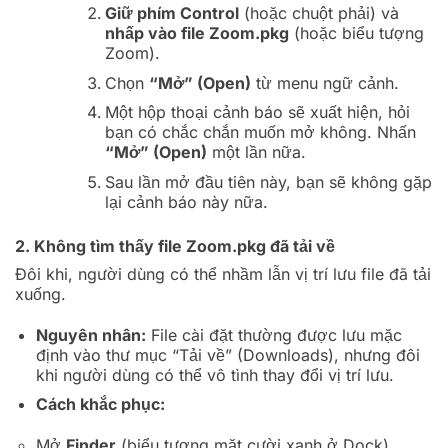
Giữ phím Control
(hoặc chuột phải) và
nhấp vào file Zoom.pkg
(hoặc biểu tượng
Zoom).
Chọn
“Mở” (Open)
từ menu ngữ cảnh.
Một hộp thoại cảnh báo sẽ xuất hiện, hỏi
bạn có chắc chắn muốn mở không. Nhấn
“Mở” (Open)
một lần nữa.
Sau lần mở đầu tiên này, bạn sẽ không gặp
lại cảnh báo này nữa.
2. Không tìm thấy file Zoom.pkg đã tải về
Đôi khi, người dùng có thể nhầm lẫn vị trí lưu file đã tải
xuống.
Nguyên nhân:
File cài đặt thường được lưu mặc
định vào thư mục “Tải về” (Downloads), nhưng đôi
khi người dùng có thể vô tình thay đổi vị trí lưu.
Cách khắc phục:
Mở
Finder
(biểu tượng mặt cười xanh ở Dock).