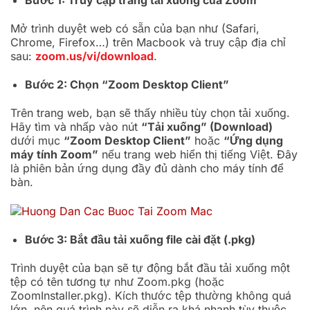
Bước 1: Truy cập trang tải xuống của Zoom
Mở trình duyệt web có sẵn của bạn như (Safari,
Chrome, Firefox…) trên Macbook và truy cập địa chỉ
sau:
zoom.us/vi/download
.
Bước 2: Chọn “Zoom Desktop Client”
Trên trang web, bạn sẽ thấy nhiều tùy chọn tải xuống.
Hãy tìm và nhấp vào nút
“Tải xuống” (Download)
dưới mục
“Zoom Desktop Client”
hoặc
“Ứng dụng
máy tính Zoom”
nếu trang web hiển thị tiếng Việt. Đây
là phiên bản ứng dụng đầy đủ dành cho máy tính để
bàn.
Bước 3: Bắt đầu tải xuống file cài đặt (.pkg)
Trình duyệt của bạn sẽ tự động bắt đầu tải xuống một
tệp có tên tương tự như
Zoom.pkg
(hoặc
ZoomInstaller.pkg
). Kích thước tệp thường không quá
lớn, nên quá trình này sẽ diễn ra khá nhanh tùy thuộc