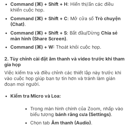
Command (⌘) + Shift + H
: Hiển thị/ẩn các điều
khiển cuộc họp.
Command (⌘) + Shift + C
: Mở cửa sổ
Trò chuyện
(Chat)
.
Command (⌘) + Shift + S
: Bắt đầu/Dừng
Chia sẻ
màn hình (Share Screen)
.
Command (⌘) + W
:
Thoát khỏi cuộc họp.
2. Tùy chỉnh cài đặt âm thanh và video trước khi tham
gia họp
Việc kiểm tra và điều chỉnh các thiết lập này trước khi
vào cuộc họp giúp bạn tự tin hơn và tránh làm gián
đoạn mọi người.
Kiểm tra Micro và Loa:
Trong màn hình chính của Zoom, nhấp vào
biểu tượng
bánh răng cưa (Settings)
.
Chọn tab
Âm thanh (Audio)
.