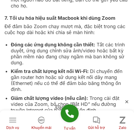
cho họ.
7. Tối ưu hóa hiệu suất Macbook khi dùng Zoom
Để đảm bảo Zoom chạy mượt mà, đặc biệt trong các
cuộc họp dài hoặc khi chia sẻ màn hình:
Đóng các ứng dụng không cần thiết:
Tắt các trình
duyệt, ứng dụng chỉnh sửa ảnh/video hoặc bất kỳ
phần mềm nào đang chạy ngầm mà bạn không sử
dụng.
Kiểm tra chất lượng kết nối Wi-Fi:
Di chuyển đến
gần router hơn hoặc sử dụng kết nối dây mạng
(Ethernet) nếu có thể để đảm bảo băng thông ổn
định.
Giảm chất lượng video (nếu cần):
Trong cài đặt
video của Zoom, bỏ chọn “Bật HD” nếu đường
Đang tải...
truyền Internet của bạn không ổn định.
Bằng cách áp dụng những mẹo này, bạn sẽ không chỉ
Dịch vụ
Khuyến mãi
Gửi hỗ trợ
Zalo
tự tin hơn khi sử dụng Zoom mà còn thể hiện phong
Tư vấn