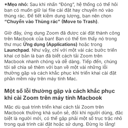
*Mẹo nhỏ:
Sau khi nhấn “Đóng”, hệ thống có thể hỏi
bạn có muốn giữ lại file cài đặt hay chuyển nó vào
thùng rác. Để tiết kiệm dung lượng, bạn nên chọn
“Chuyển vào Thùng rác” (Move to Trash)
.
Giờ đây, ứng dụng Zoom đã được cài đặt thành công
trên Macbook của bạn! Bạn có thể tìm thấy nó trong
thư mục
Ứng dụng (Applications)
hoặc trong
Launchpad
. Như vậy, chỉ với một vài các bước triển
khai cơ bản là bạn đã biết cách tải Zoom trên
Macbook nhanh chóng và dễ dàng. Tiếp đến, chúng
tôi sẽ chia sẻ thêm với bạn về một vài những lỗi
thường gặp và cách khắc phục khi triển khai cài đặt
phần mềm này trên máy tính Mac.
Một số lỗi thường gặp và cách khắc phục
khi cài Zoom trên máy tính Macbook
Mặc dù quá trình triển khai cách tải Zoom trên
Macbook thường khá suôn sẻ, đôi khi người dùng, đặc
biệt là người mới, có thể gặp phải một số trục trặc nhỏ
trong quá trình cài đặt hoặc sử dụng. Đừng lo lắng!