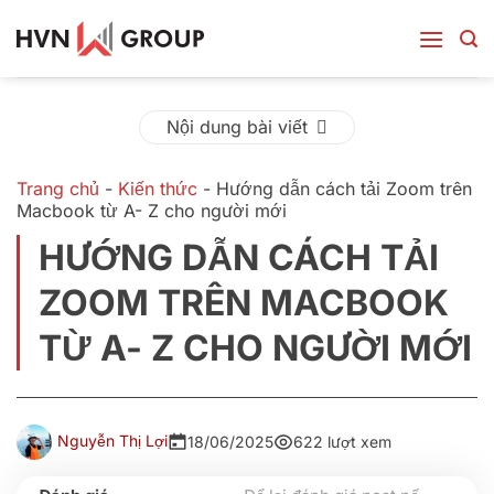
Bỏ
qua
nội
dung
Nội dung bài viết
Trang chủ
-
Kiến thức
-
Hướng dẫn cách tải Zoom trên
Macbook từ A- Z cho người mới
HƯỚNG DẪN CÁCH TẢI
ZOOM TRÊN MACBOOK
TỪ A- Z CHO NGƯỜI MỚI
Nguyễn Thị Lợi
18/06/2025
622 lượt xem