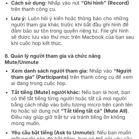
Cách sử dụng:
Nhấp vào nút
“Ghi hình” (Record)
trên thanh công cụ.
Lưu ý:
Luôn hỏi ý kiến hoặc thông báo cho những
người tham gia khác trước khi bắt đầu ghi hình để
đảm bảo sự tôn trọng quyền riêng tư. File ghi hình
sẽ được lưu vào thư mục trên Macbook của bạn sau
khi cuộc họp kết thúc.
6. Quản lý người tham gia và chức năng
Mute/Unmute
Xem danh sách người tham gia:
Nhấp vào
“Người
tham gia” (Participants)
trên thanh công cụ để xem
ai đang trong cuộc họp.
Tắt tiếng (Mute) người khác:
Nếu bạn là host, bạn
có thể tắt tiếng từng người hoặc tất cả mọi người
bằng cách nhấp vào biểu tượng micro bên cạnh tên
họ hoặc sử dụng nút
“Tắt tiếng tất cả” (Mute All)
.
Điều này giúp giữ trật tự và tránh tiếng ồn không
mong muốn.
Yêu cầu bật tiếng (Ask to Unmute):
Nếu bạn muốn
một người nào đó bật tiếng, bạn có thể gửi yêu cầu