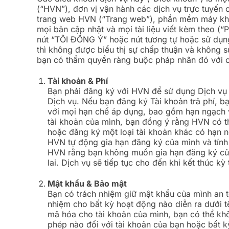
(“HVN”), đơn vị vận hành các dịch vụ trực tuyến 
trang web HVN (“Trang web”), phần mềm máy kh
mọi bản cập nhật và mọi tài liệu viết kèm theo 
nút “TÔI ĐỒNG Ý” hoặc nút tương tự hoặc sử dụn
thì không được biểu thị sự chấp thuận và không
bạn có thẩm quyền ràng buộc pháp nhân đó với c
Tài khoản & Phí
Bạn phải đăng ký với HVN để sử dụng Dịch vụ v
Dịch vụ. Nếu bạn đăng ký Tài khoản trả phí, bạ
với mọi hạn chế áp dụng, bao gồm hạn ngạch 
tài khoản của mình, bạn đồng ý rằng HVN có t
hoặc đăng ký một loại tài khoản khác có hạn 
HVN tự động gia hạn đăng ký của mình và tính p
HVN rằng bạn không muốn gia hạn đăng ký của 
lai. Dịch vụ sẽ tiếp tục cho đến khi kết thúc k
Mật khẩu & Bảo mật
Bạn có trách nhiệm giữ mật khẩu của mình an t
nhiệm cho bất kỳ hoạt động nào diễn ra dưới 
mã hóa cho tài khoản của mình, bạn có thể khô
phép nào đối với tài khoản của bạn hoặc bất 