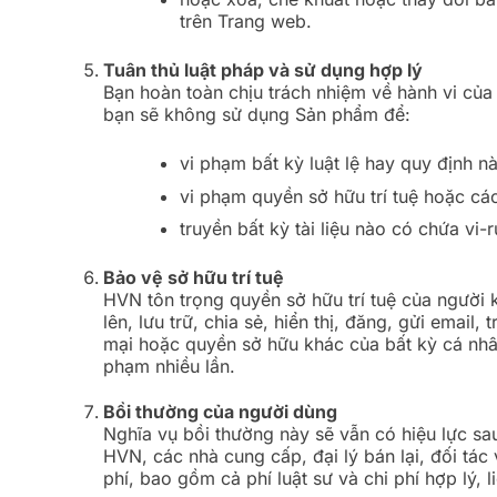
trên Trang web.
Tuân thủ luật pháp và sử dụng hợp lý
Bạn hoàn toàn chịu trách nhiệm về hành vi của 
bạn sẽ không sử dụng Sản phẩm để:
vi phạm bất kỳ luật lệ hay quy định n
vi phạm quyền sở hữu trí tuệ hoặc cá
truyền bất kỳ tài liệu nào có chứa vi
Bảo vệ sở hữu trí tuệ
HVN tôn trọng quyền sở hữu trí tuệ của người
lên, lưu trữ, chia sẻ, hiển thị, đăng, gửi emai
mại hoặc quyền sở hữu khác của bất kỳ cá nhâ
phạm nhiều lần.
Bồi thường của người dùng
Nghĩa vụ bồi thường này sẽ vẫn có hiệu lực sa
HVN, các nhà cung cấp, đại lý bán lại, đối tác 
phí, bao gồm cả phí luật sư và chi phí hợp lý, 