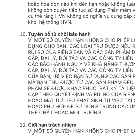
hoặc hóa đơn nào khi đến hạn hoặc không tuân
không còn quyền tiếp tục sử dụng Phần mềm và
cụ thể rằng HVN không có nghĩa vụ cung cấp ch
khỏi hệ thống HVN.
Tuyên bố từ chối bảo hành
VÌ MỘT SỐ QUYỀN HẠN KHÔNG CHO PHÉP LO
DỤNG CHO BẠN. CÁC LOẠI TRỪ ĐƯỢC NÊU 
RỦI RO CỦA RIÊNG BẠN VÀ CÁC SẢN PHẨM 
CẤP, ĐẠI LÝ, ĐỐI TÁC VÀ CÁC CÔNG TY LI
CÁC BẢO HÀNH NGỤ Ý VỀ KHẢ NĂNG THƯƠN
CẤP, ĐẠI LÝ, ĐỐI TÁC VÀ CÁC CÔNG TY L
CỦA BẠN; (B) VIỆC BẠN SỬ DỤNG CÁC SẢN 
MÀ BẠN THU ĐƯỢC TỪ CÁC SẢN PHẨM ĐỀU S
PHẨM SẼ ĐƯỢC KHẮC PHỤC. BẤT KỲ TÀI L
CẬP THEO QUYẾT ĐỊNH VÀ RỦI RO CỦA RIÊNG
HOẶC MẤT DỮ LIỆU PHÁT SINH TỪ VIỆC TẢ
HOẶC PHÙ HỢP ĐỂ SỬ DỤNG TRONG CÁC ỨN
THỂ CHẤT HOẶC MÔI TRƯỜNG.
Giới hạn trách nhiệm
VÌ MỘT SỐ QUYỀN HẠN KHÔNG CHO PHÉP LO