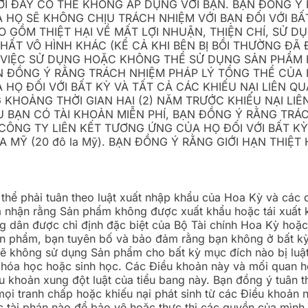
I ĐÂY CÓ THỂ KHÔNG ÁP DỤNG VỚI BẠN. BẠN ĐỒNG Ý R
HỌ SẼ KHÔNG CHỊU TRÁCH NHIỆM VỚI BẠN ĐỐI VỚI BẤT 
 GỒM THIỆT HẠI VỀ MẤT LỢI NHUẬN, THIỆN CHÍ, SỬ DỤ
HẤT VÔ HÌNH KHÁC (KỂ CẢ KHI BÊN BỊ BỒI THƯỜNG Đ
Ừ VIỆC SỬ DỤNG HOẶC KHÔNG THỂ SỬ DỤNG SẢN PHẨM
N ĐỒNG Ý RẰNG TRÁCH NHIỆM PHÁP LÝ TỔNG THỂ CỦA H
HỌ ĐỐI VỚI BẤT KỲ VÀ TẤT CẢ CÁC KHIẾU NẠI LIÊN Q
HOẢNG THỜI GIAN HAI (2) NĂM TRƯỚC KHIẾU NẠI LIÊN
U BẠN CÓ TÀI KHOẢN MIỄN PHÍ, BẠN ĐỒNG Ý RẰNG TR
C CÔNG TY LIÊN KẾT TƯƠNG ỨNG CỦA HỌ ĐỐI VỚI BẤT KỲ
A MỸ (20 đô la Mỹ). BẠN ĐỒNG Ý RẰNG GIỚI HẠN THIỆT
hể phải tuân theo luật xuất nhập khẩu của Hoa Kỳ và các q
ừa nhận rằng Sản phẩm không được xuất khẩu hoặc tái xuất
ng dân được chỉ định đặc biệt của Bộ Tài chính Hoa Kỳ hoặ
 phẩm, bạn tuyên bố và bảo đảm rằng bạn không ở bất kỳ 
ẽ không sử dụng Sản phẩm cho bất kỳ mục đích nào bị luật
n, hóa học hoặc sinh học. Các Điều khoản này và mối quan h
u khoản xung đột luật của tiểu bang này. Bạn đồng ý tuân 
 mọi tranh chấp hoặc khiếu nại phát sinh từ các Điều khoản 
ực tài phán nào để bảo vệ hoặc thực thi các quyền của mì