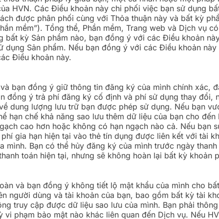
của HVN. Các Điều khoản này chi phối việc bạn sử dụng bất
ách được phân phối cùng với Thỏa thuận này và bất kỳ 
(“Phần mềm”). Tổng thể, Phần mềm, Trang web và Dịch vụ c
g bất kỳ Sản phẩm nào, bạn đồng ý với các Điều khoản này
 sử dụng Sản phẩm. Nếu bạn đồng ý với các Điều khoản này
ác Điều khoản này.
à bạn đồng ý giữ thông tin đăng ký của mình chính xác, đầ
n đồng ý trả phí đăng ký cố định và phí sử dụng thay đổi, 
về dung lượng lưu trữ bạn được phép sử dụng. Nếu bạn vư
hể hạn chế khả năng sao lưu thêm dữ liệu của bạn cho đến
ngạch cao hơn hoặc không có hạn ngạch nào cả. Nếu bạn sử
hí gia hạn hiện tại vào thẻ tín dụng được liên kết với tài 
mình. Bạn có thể hủy đăng ký của mình trước ngày thanh t
ỳ thanh toán hiện tại, nhưng sẽ không hoàn lại bất kỳ khoản 
oàn và bạn đồng ý không tiết lộ mật khẩu của mình cho bất
tên người dùng và tài khoản của bạn, bao gồm bất kỳ tài 
ng truy cập được dữ liệu sao lưu của mình. Bạn phải thông
kỳ vi phạm bảo mật nào khác liên quan đến Dịch vụ. Nếu H