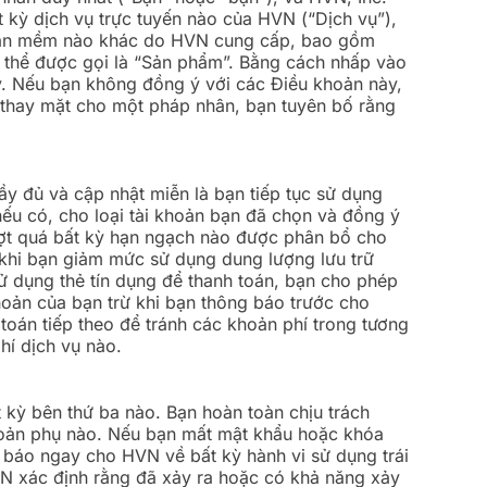
 kỳ dịch vụ trực tuyến nào của HVN (“Dịch vụ”),
phần mềm nào khác do HVN cung cấp, bao gồm
ó thể được gọi là “Sản phẩm”. Bằng cách nhấp vào
. Nếu bạn không đồng ý với các Điều khoản này,
 thay mặt cho một pháp nhân, bạn tuyên bố rằng
y đủ và cập nhật miễn là bạn tiếp tục sử dụng
nếu có, cho loại tài khoản bạn đã chọn và đồng ý
ợt quá bất kỳ hạn ngạch nào được phân bổ cho
 khi bạn giảm mức sử dụng dung lượng lưu trữ
 dụng thẻ tín dụng để thanh toán, bạn cho phép
khoản của bạn trừ khi bạn thông báo trước cho
oán tiếp theo để tránh các khoản phí trong tương
phí dịch vụ nào.
 kỳ bên thứ ba nào. Bạn hoàn toàn chịu trách
khoản phụ nào. Nếu bạn mất mật khẩu hoặc khóa
 báo ngay cho HVN về bất kỳ hành vi sử dụng trái
VN xác định rằng đã xảy ra hoặc có khả năng xảy