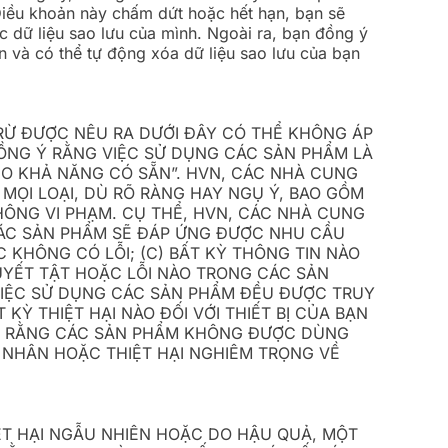
Điều khoản này chấm dứt hoặc hết hạn, bạn sẽ
 dữ liệu sao lưu của mình. Ngoài ra, bạn đồng ý
 và có thể tự động xóa dữ liệu sao lưu của bạn
RỪ ĐƯỢC NÊU RA DƯỚI ĐÂY CÓ THỂ KHÔNG ÁP
ỒNG Ý RẰNG VIỆC SỬ DỤNG CÁC SẢN PHẨM LÀ
EO KHẢ NĂNG CÓ SẴN”. HVN, CÁC NHÀ CUNG
 MỌI LOẠI, DÙ RÕ RÀNG HAY NGỤ Ý, BAO GỒM
ÔNG VI PHẠM. CỤ THỂ, HVN, CÁC NHÀ CUNG
 CÁC SẢN PHẨM SẼ ĐÁP ỨNG ĐƯỢC NHU CẦU
C KHÔNG CÓ LỖI; (C) BẤT KỲ THÔNG TIN NÀO
UYẾT TẬT HOẶC LỖI NÀO TRONG CÁC SẢN
VIỆC SỬ DỤNG CÁC SẢN PHẨM ĐỀU ĐƯỢC TRUY
KỲ THIỆT HẠI NÀO ĐỐI VỚI THIẾT BỊ CỦA BẠN
HẬN RẰNG CÁC SẢN PHẨM KHÔNG ĐƯỢC DÙNG
NHÂN HOẶC THIỆT HẠI NGHIÊM TRỌNG VỀ
ỆT HẠI NGẪU NHIÊN HOẶC DO HẬU QUẢ, MỘT