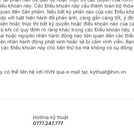
ều khoản này. Các Điều khoản này cấu thành toàn bộ thỏa 
 quan đến Sản phẩm. Nếu bất kỳ phần nào của các Điều kho
hợp với luật hiện hành để phản ánh, càng gần càng tốt, ý đ
hiện hoặc thực thi bất kỳ quyền hoặc điều khoản nào của c
ừ khi có quy định rõ ràng khác trong các Điều khoản này, 
 nại hoặc nguyên nhân hành động nào liên quan đến các Đi
yên nhân hành động phát sinh hoặc sẽ bị cấm vĩnh viễn. B
o các Điều khoản này cho bên thứ ba mà không có sự đồng
 có thể liên hệ với HVN qua e-mail tại: kythuat@hvn.vn
Hotline kỹ thuật
0777.247.777