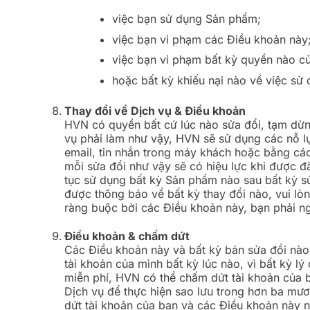
việc bạn sử dụng Sản phẩm;
việc bạn vi phạm các Điều khoản này
việc bạn vi phạm bất kỳ quyền nào củ
hoặc bất kỳ khiếu nại nào về việc sử 
Thay đổi về Dịch vụ & Điều khoản
HVN có quyền bất cứ lúc nào sửa đổi, tạm dừ
vụ phải làm như vậy, HVN sẽ sử dụng các nỗ l
email, tin nhắn trong máy khách hoặc bằng các
mỗi sửa đổi như vậy sẽ có hiệu lực khi được đ
tục sử dụng bất kỳ Sản phẩm nào sau bất kỳ s
được thông báo về bất kỳ thay đổi nào, vui l
ràng buộc bởi các Điều khoản này, bạn phải n
Điều khoản & chấm dứt
Các Điều khoản này và bất kỳ bản sửa đổi nào 
tài khoản của mình bất kỳ lúc nào, vì bất kỳ 
miễn phí, HVN có thể chấm dứt tài khoản của 
Dịch vụ để thực hiện sao lưu trong hơn ba mư
dứt tài khoản của bạn và các Điều khoản này 