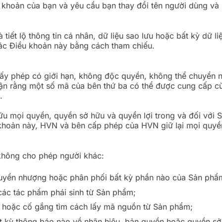
 khoản của bạn và yêu cầu bạn thay đổi tên người dùng và
tiết lộ thông tin cá nhân, dữ liệu sao lưu hoặc bất kỳ dữ l
ác Điều khoản này bằng cách tham chiếu.
y phép có giới hạn, không độc quyền, không thể chuyển n
ận rằng một số mã của bên thứ ba có thể được cung cấp c
.
u mọi quyền, quyền sở hữu và quyền lợi trong và đối với 
 khoản này, HVN và bên cấp phép của HVN giữ lại mọi quy
không cho phép người khác:
huyển nhượng hoặc phân phối bất kỳ phần nào của Sản phẩ
 các tác phẩm phái sinh từ Sản phẩm;
i hoặc cố gắng tìm cách lấy mã nguồn từ Sản phẩm;
ất kỳ thông báo nào về nhãn hiệu, bản quyền hoặc quyền s