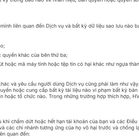
mình liên quan đến Dịch vụ và bất kỳ dữ liệu sao lưu nào bạ
ào;
c quyền khác của bên thứ ba;
-rút hoặc mã máy tính hoặc tệp tin có hại khác như ngựa th
 khác và yêu cầu người dùng Dịch vụ cũng phải làm như vậ
l, truyền hoặc cung cấp bất kỳ tài liệu nào vi phạm bất kỳ b
n hoặc tổ chức nào. Trong những trường hợp thích hợp, HV
u khi chấm dứt hoặc hết hạn tài khoản của bạn và các Điều
và các chi nhánh tương ứng của họ vô hại trước và chống lại
liên quan đến: