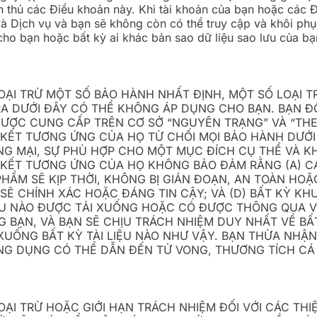
 thủ các Điều khoản này. Khi tài khoản của bạn hoặc các 
 Dịch vụ và bạn sẽ không còn có thể truy cập và khôi phục
o bạn hoặc bất kỳ ai khác bản sao dữ liệu sao lưu của bạn
ẠI TRỪ MỘT SỐ BẢO HÀNH NHẤT ĐỊNH, MỘT SỐ LOẠI T
RA DƯỚI ĐÂY CÓ THỂ KHÔNG ÁP DỤNG CHO BẠN. BẠN Đ
ĐƯỢC CUNG CẤP TRÊN CƠ SỞ “NGUYÊN TRẠNG” VÀ “TH
ÊN KẾT TƯƠNG ỨNG CỦA HỌ TỪ CHỐI MỌI BẢO HÀNH DƯỚI
G MẠI, SỰ PHÙ HỢP CHO MỘT MỤC ĐÍCH CỤ THỂ VÀ KH
IÊN KẾT TƯƠNG ỨNG CỦA HỌ KHÔNG BẢO ĐẢM RẰNG (A)
PHẨM SẼ KỊP THỜI, KHÔNG BỊ GIÁN ĐOẠN, AN TOÀN HOẶ
Ẽ CHÍNH XÁC HOẶC ĐÁNG TIN CẬY; VÀ (D) BẤT KỲ KH
IỆU NÀO ĐƯỢC TẢI XUỐNG HOẶC CÓ ĐƯỢC THÔNG QUA 
 BẠN, VÀ BẠN SẼ CHỊU TRÁCH NHIỆM DUY NHẤT VỀ BẤT 
I XUỐNG BẤT KỲ TÀI LIỆU NÀO NHƯ VẬY. BẠN THỪA N
G DỤNG CÓ THỂ DẪN ĐẾN TỬ VONG, THƯƠNG TÍCH CÁ 
ẠI TRỪ HOẶC GIỚI HẠN TRÁCH NHIỆM ĐỐI VỚI CÁC THI