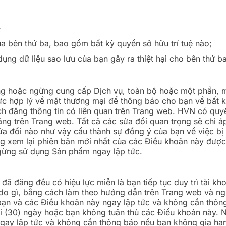
;
a bên thứ ba, bao gồm bất kỳ quyền sở hữu trí tuệ nào;
dụng dữ liệu sao lưu của bạn gây ra thiệt hại cho bên thứ ba
ng hoặc ngừng cung cấp Dịch vụ, toàn bộ hoặc một phần, 
ực hợp lý về mặt thương mại để thông báo cho bạn về bất
h đăng thông tin có liên quan trên Trang web. HVN có quy
ăng trên Trang web. Tất cả các sửa đổi quan trọng sẽ chỉ á
ửa đổi nào như vậy cấu thành sự đồng ý của bạn về việc bị
òng xem lại phiên bản mới nhất của các Điều khoản này đượ
gừng sử dụng Sản phẩm ngay lập tức.
đã đăng đều có hiệu lực miễn là bạn tiếp tục duy trì tài k
lý do gì, bằng cách làm theo hướng dẫn trên Trang web và
bạn và các Điều khoản này ngay lập tức và không cần thôn
ơi (30) ngày hoặc bạn không tuân thủ các Điều khoản này. 
ngay lập tức và không cần thông báo nếu bạn không gia hạn