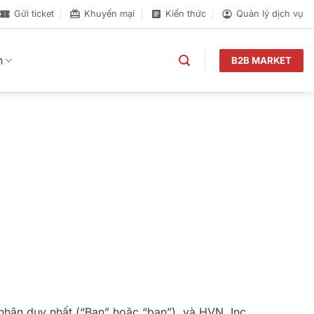
Gửi ticket
Khuyến mại
Kiến thức
Quản lý dịch vụ
n
B2B MARKET
nhân duy nhất (“Bạn” hoặc “bạn”), và HVN, Inc.