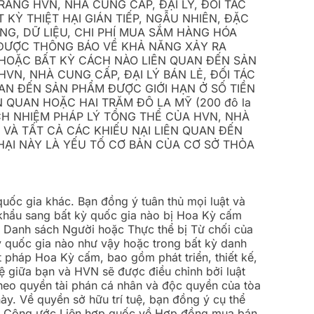
ẰNG HVN, NHÀ CUNG CẤP, ĐẠI LÝ, ĐỐI TÁC
KỲ THIỆT HẠI GIÁN TIẾP, NGẪU NHIÊN, ĐẶC
NG, DỮ LIỆU, CHI PHÍ MUA SẮM HÀNG HÓA
Ã ĐƯỢC THÔNG BÁO VỀ KHẢ NĂNG XẢY RA
 HOẶC BẤT KỲ CÁCH NÀO LIÊN QUAN ĐẾN SẢN
VN, NHÀ CUNG CẤP, ĐẠI LÝ BÁN LẺ, ĐỐI TÁC
UAN ĐẾN SẢN PHẨM ĐƯỢC GIỚI HẠN Ở SỐ TIỀN
 QUAN HOẶC HAI TRĂM ĐÔ LA MỸ (200 đô la
ÁCH NHIỆM PHÁP LÝ TỔNG THỂ CỦA HVN, NHÀ
 VÀ TẤT CẢ CÁC KHIẾU NẠI LIÊN QUAN ĐẾN
 HẠI NÀY LÀ YẾU TỐ CƠ BẢN CỦA CƠ SỞ THỎA
uốc gia khác. Bạn đồng ý tuân thủ mọi luật và
 khẩu sang bất kỳ quốc gia nào bị Hoa Kỳ cấm
c Danh sách Người hoặc Thực thể bị Từ chối của
quốc gia nào như vậy hoặc trong bất kỳ danh
 pháp Hoa Kỳ cấm, bao gồm phát triển, thiết kế,
ệ giữa bạn và HVN sẽ được điều chỉnh bởi luật
theo quyền tài phán cá nhân và độc quyền của tòa
này. Về quyền sở hữu trí tuệ, bạn đồng ý cụ thể
nh. Công ước Liên hợp quốc về Hợp đồng mua bán