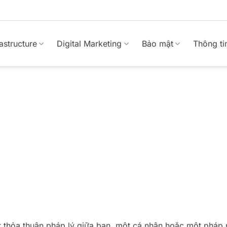
rastructure
Digital Marketing
Bảo mật
Thông ti
Thỏa thuận sử dụng dịch vụ
Backup Hosting
t thỏa thuận pháp lý giữa bạn, một cá nhân hoặc một pháp 