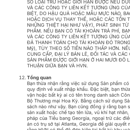
SỐ LOẠI TRỪ HOẶC GIỚI HẠN ĐƯỢC NÊU DƯỚ
VÀ CÁC CÔNG TY LIÊN KẾT TƯƠNG ỨNG CỦA 
BIỆT, DO HẬU QUẢ HOẶC MẪU MỰC NÀO, BAO
HOẶC DỊCH VỤ THAY THẾ, HOẶC CÁC TỔN T
NHỮNG THIỆT HẠI NHƯ VẬY), PHÁT SINH T
PHẨM. NẾU BẠN CÓ TÀI KHOẢN TRẢ PHÍ, BẠ
VÀ CÁC CÔNG TY LIÊN KẾT TƯƠNG ỨNG CỦA 
ĐÃ THANH TOÁN CHO TÀI KHOẢN ĐÓ TRONG K
Mỹ), TÙY THEO SỐ TIỀN NÀO THẤP HƠN. NẾ
CUNG CẤP, ĐẠI LÝ BÁN LẺ, ĐỐI TÁC VÀ CÁ
SẢN PHẨM ĐƯỢC GIỚI HẠN Ở HAI MƯƠI ĐÔ L
THUẬN GIỮA BẠN VÀ HVN.
Tổng quan
Bạn thừa nhận rằng việc sử dụng Sản phẩm có t
quy định về xuất nhập khẩu. Đặc biệt, bạn th
vận hoặc bất kỳ ai có tên trong danh sách Cô
Bộ Thương mại Hoa Kỳ. Bằng cách sử dụng Sản
sách nào như vậy. Bạn cũng đồng ý rằng bạn s
sản xuất hoặc chế tạo tên lửa, vũ khí hạt nhâ
pháp của Tiểu bang Georgia, ngoại trừ các điề
án có trụ sở tại Atlanta, Georgia để giải quyết
rằng HVN có thể đệ đơn kiện tại bất kỳ khu v