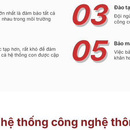
03
Đào t
ớn nhất là đảm bảo tất cả
Đội ngũ
 nhau trong môi trường
công cụ
05
Bảo m
c tạp hơn, rất khó để đảm
Việc bả
 cả hệ thống con được cập
khăn hơ
 hệ thống công nghệ thôn