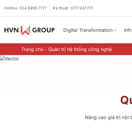
Bỏ
qua
Hotline: 024.9999.7777
Kỹ thuật: 0777.247.777
nội
dung
Digital Transformation
Inf
Trang chủ
-
Quản trị hệ thống công nghệ
Qu
Nâng cao giá trị nội