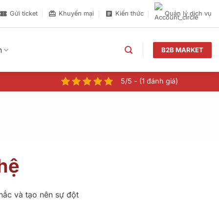
Gửi ticket
Khuyến mại
Kiến thức
Quản lý dịch vụ
n
B2B MARKET
5/5 - (1 đánh giá)
ghệ
hắc và tạo nên sự đột