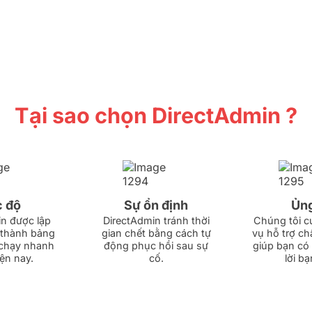
Tại sao chọn DirectAdmin ?
 độ
Sự ổn định
Ủng
n được lập
DirectAdmin tránh thời
Chúng tôi c
ở thành bảng
gian chết bằng cách tự
vụ hỗ trợ ch
 chạy nhanh
động phục hồi sau sự
giúp bạn có 
ện nay.
cố.
lời bạ