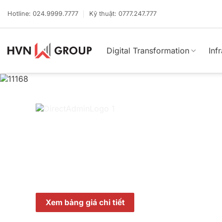
Bỏ
qua
Hotline: 024.9999.7777
Kỹ thuật: 0777.247.777
nội
dung
Digital Transformation
Inf
Direct Admin – Một cách tốt
quản lý máy chủ của bạn
Bảng điều khiển lưu trữ web mạnh mẽ và dễ sử 
chủ trên toàn thế giới
Xem bảng giá chi tiết