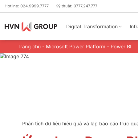
Bỏ
Hotline: 024.9999.7777
Kỹ thuật: 0777.247.777
qua
nội
dung
Digital Transformation
Inf
Trang chủ
-
Microsoft Power Platform
-
Power BI
Phân tích dữ liệu hiệu quả và lập báo cáo trực qu