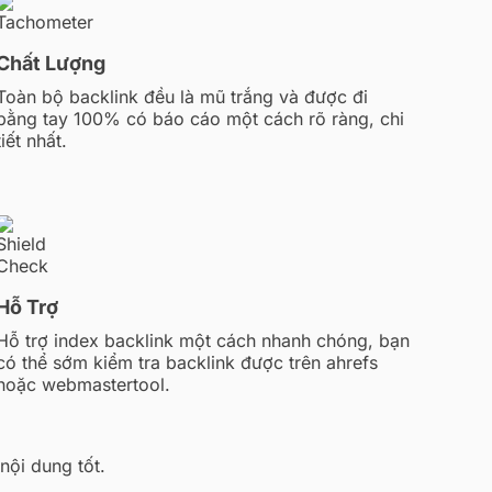
Chất Lượng
Toàn bộ backlink đều là mũ trắng và được đi
bằng tay 100% có báo cáo một cách rõ ràng, chi
tiết nhất.
Hỗ Trợ
Hỗ trợ index backlink một cách nhanh chóng, bạn
có thể sớm kiểm tra backlink được trên ahrefs
hoặc webmastertool.
 nội dung tốt.