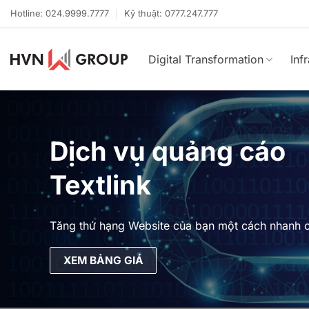
Bỏ
Hotline: 024.9999.7777
Kỹ thuật: 0777.247.777
qua
nội
dung
Digital Transformation
Inf
Dịch vụ quảng cáo
Textlink
Tăng thứ hạng Website của bạn một cách nhanh 
XEM BẢNG GIÁ