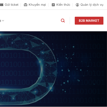
Gửi ticket
Khuyến mại
Kiến thức
Quản lý dịch vụ
n
B2B MARKET