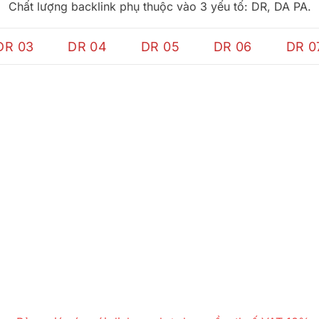
Chất lượng backlink phụ thuộc vào 3 yếu tố: DR, DA PA.
DR 03
DR 04
DR 05
DR 06
DR 0