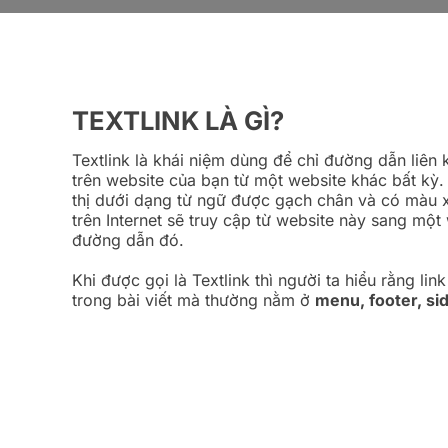
TEXTLINK LÀ GÌ?
Textlink là khái niệm dùng để chỉ đường dẫn liên 
trên website của bạn từ một website khác bất kỳ.
thị dưới dạng từ ngữ được gạch chân và có màu 
trên Internet sẽ truy cập từ website này sang mộ
đường dẫn đó.
Khi được gọi là Textlink thì người ta hiểu rằng li
trong bài viết mà thường nằm ở
menu, footer, s