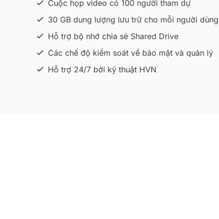
Cuộc họp video có 100 người tham dự
30 GB dung lượng lưu trữ cho mỗi người dùng
Hỗ trợ bộ nhớ chia sẻ Shared Drive
Các chế độ kiểm soát về bảo mật và quản lý
Hỗ trợ 24/7 bởi kỹ thuật HVN