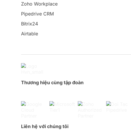
Zoho Workplace
Pipedrive CRM
Bitrix24
Airtable
Thương hiệu cùng tập đoàn
Liên hệ với chúng tôi