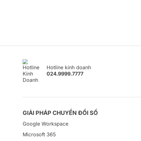
Hotline kinh doanh
024.9999.7777
GIẢI PHÁP CHUYỂN ĐỔI SỐ
Google Workspace
Microsoft 365