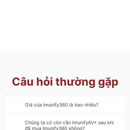
bản vá lỗi bảo mật liên quan đến PHP từ 4.x đến
7.x. Việc cập nhật các bản vá lỗi PHP cũng hoàn
toàn không làm gián đoạn hoạt động của máy
chủ.
Câu hỏi thường gặp
Giá của Imunify360 là bao nhiêu?
Chúng ta có còn cần ImunifyAV+ sau khi
đã mua Imunify360 không?