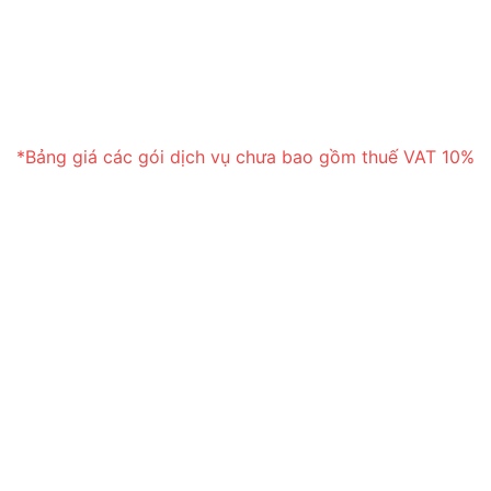
*Bảng giá các gói dịch vụ chưa bao gồm thuế VAT 10%
Tính năng nổi bật
TƯỜNG LỬA NÂNG CAO:
Imunify360 cung cấp tính năng tường lửa nâng
cao, sử dụng hệ thống cơ sở dữ liệu đồng bộ từ
các máy chủ trên toàn cầu và trí thông minh nhân
tạo để phát hiện ra các mối đe dọa và bảo vệ các