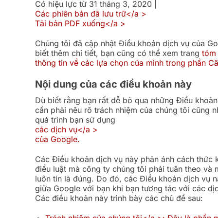
Có hiệu lực từ 31 tháng 3, 2020 |
Các phiên bản đã lưu trữ</a >
Tải bản PDF xuống</a >
Chúng tôi đã cập nhật Điều khoản dịch vụ của Go
biết thêm chi tiết, bạn cũng có thể xem trang
tóm 
thông tin về các lựa chọn của mình trong phần
Câ
Nội dung của các điều khoản này
Dù biết rằng bạn rất dễ bỏ qua những Điều khoản
cần phải nêu rõ trách nhiệm của chúng tôi cũng n
quá trình bạn sử dụng
các dịch vụ</a >
của Google.
Các Điều khoản dịch vụ này phản ánh cách thức 
điều luật mà công ty chúng tôi phải tuân theo và
luôn tin là đúng. Do đó, các Điều khoản dịch vụ 
giữa Google với bạn khi bạn tương tác với các dịc
Các điều khoản này trình bày các chủ đề sau:
Trách nhiệm của chúng tôi</a >: Đây là phần m