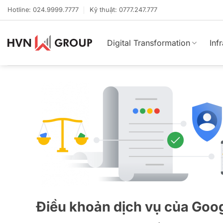
Bỏ
Hotline: 024.9999.7777
Kỹ thuật: 0777.247.777
qua
nội
dung
Digital Transformation
Inf
Điều khoản dịch vụ của Goo