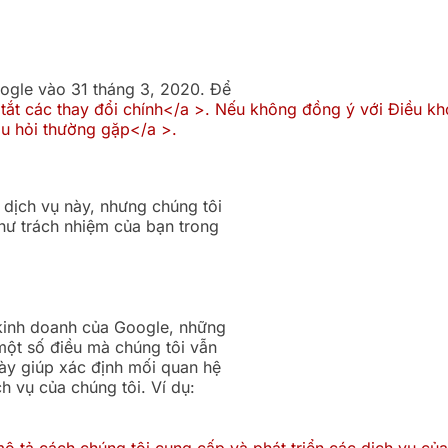
ogle vào 31 tháng 3, 2020. Để
tắt các thay đổi chính</a >. Nếu không đồng ý với Điều kh
u hỏi thường gặp</a >.
 dịch vụ này, nhưng chúng tôi
hư trách nhiệm của bạn trong
kinh doanh của Google, những
 một số điều mà chúng tôi vẫn
này giúp xác định mối quan hệ
h vụ của chúng tôi. Ví dụ:
ô tả cách chúng tôi cung cấp và phát triển các dịch vụ của