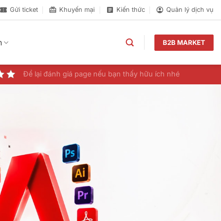
Gửi ticket
Khuyến mại
Kiến thức
Quản lý dịch vụ
n
B2B MARKET
Để lại đánh giá page nếu bạn thấy hữu ích nhé