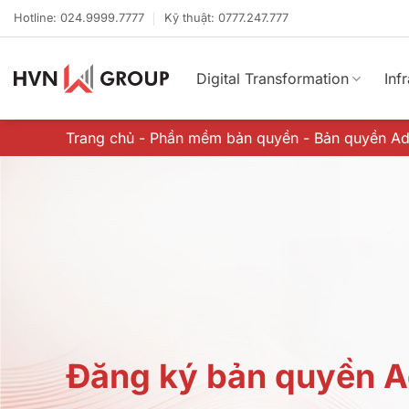
Bỏ
Hotline: 024.9999.7777
Kỹ thuật: 0777.247.777
qua
nội
dung
Digital Transformation
Inf
Trang chủ
-
Phần mềm bản quyền
-
Bản quyền A
Đăng ký bản quyền 