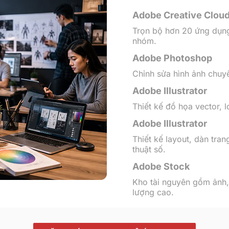
Adobe Creative Cloud
Trọn bộ hơn 20 ứng dụng 
nhóm.
Adobe Photoshop
Chỉnh sửa hình ảnh chuyê
Adobe Illustrator
Thiết kế đồ họa vector, 
Adobe Illustrator
Thiết kế layout, dàn tra
thuật số.
Adobe Stock
Kho tài nguyên gồm ảnh,
lượng cao.