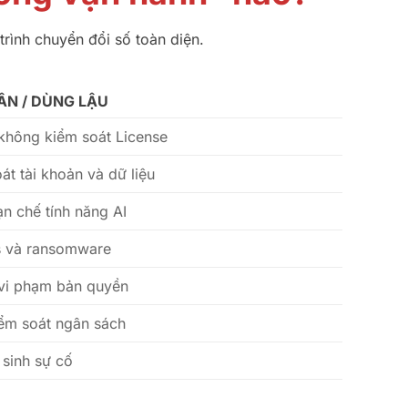
ình chuyển đổi số toàn diện.
ÂN / DÙNG LẬU
không kiểm soát License
át tài khoản và dữ liệu
n chế tính năng AI
s và ransomware
t vi phạm bản quyền
ểm soát ngân sách
 sinh sự cố