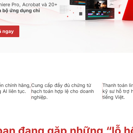
miere Pro, Acrobat và 20+
n bộ ứng dụng chỉ
á ngay
n chính hãng,
Cung cấp đầy đủ chứng từ
Thanh toán li
 AI liên tục.
hạch toán hợp lệ cho doanh
kỹ sư hỗ trợ
nghiệp.
tiếng Việt.
bạn đang gặp những “lỗ h