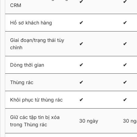
✔
✔
CRM
Hồ sơ khách hàng
✔
✔
Giai đoạn/trạng thái tùy
✔
✔
chỉnh
Dòng thời gian
✔
✔
Thùng rác
✔
✔
Khôi phục từ thùng rác
✔
✔
Giữ các tập tin bị xóa
30 ngày
30 ng
trong Thùng rác