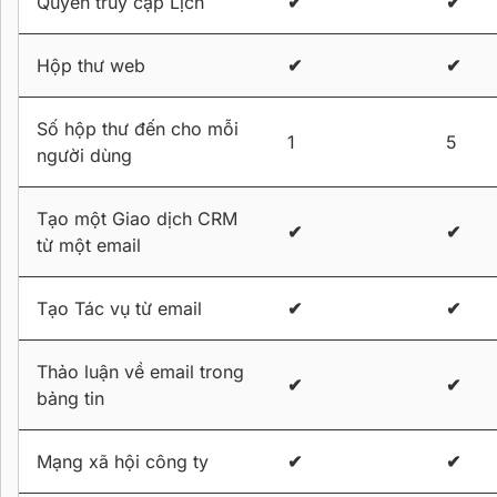
Quyền truy cập Lịch
✔
✔
Hộp thư web
✔
✔
Số hộp thư đến cho mỗi
1
5
người dùng
Tạo một Giao dịch CRM
✔
✔
từ một email
Tạo Tác vụ từ email
✔
✔
Thảo luận về email trong
✔
✔
bảng tin
Mạng xã hội công ty
✔
✔