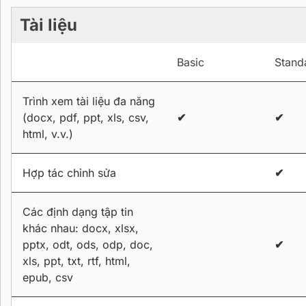
Tài liệu
Basic
Stand
Trình xem tài liệu đa năng
(docx, pdf, ppt, xls, csv,
✔
✔
html, v.v.)
Hợp tác chỉnh sửa
✔
Các định dạng tập tin
khác nhau: docx, xlsx,
pptx, odt, ods, odp, doc,
✔
xls, ppt, txt, rtf, html,
epub, csv