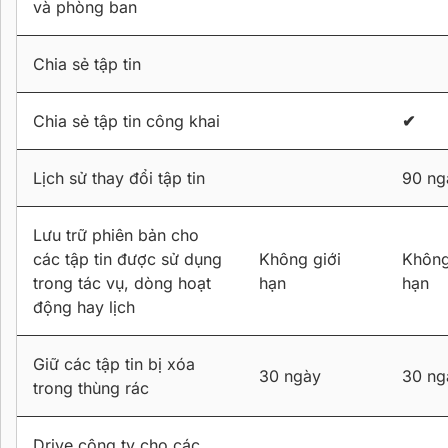
và phòng ban
Chia sẻ tập tin
Chia sẻ tập tin công khai
✔
Lịch sử thay đổi tập tin
90 ng
Lưu trữ phiên bản cho
các tập tin được sử dụng
Không giới
Không
trong tác vụ, dòng hoạt
hạn
hạn
động hay lịch
Giữ các tập tin bị xóa
30 ngày
30 ng
trong thùng rác
Drive công ty cho các