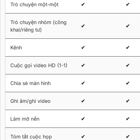
Trò chuyện một-một
✔
✔
Trò chuyện nhóm (công
✔
✔
khai/riêng tư)
Kênh
✔
✔
Cuộc gọi video HD (1-1)
✔
✔
Chia sẻ màn hình
✔
✔
Ghi âm/ghi video
✔
✔
Làm mờ nền
✔
✔
Tóm tắt cuộc họp
✔
✔