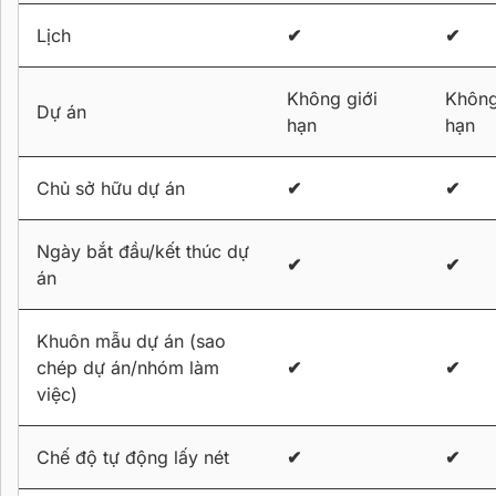
Lịch
✔
✔
Không giới
Không
Dự án
hạn
hạn
Chủ sở hữu dự án
✔
✔
Ngày bắt đầu/kết thúc dự
✔
✔
án
Khuôn mẫu dự án (sao
chép dự án/nhóm làm
✔
✔
việc)
Chế độ tự động lấy nét
✔
✔