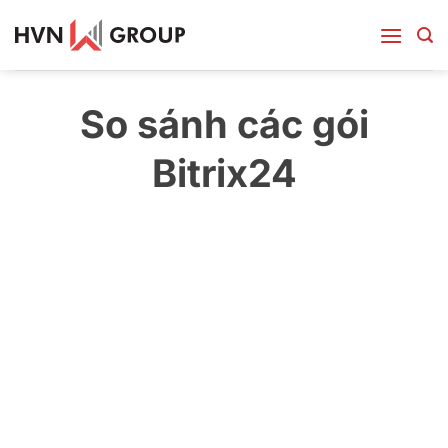
Bỏ
qua
nội
dung
So sánh các gói
Bitrix24