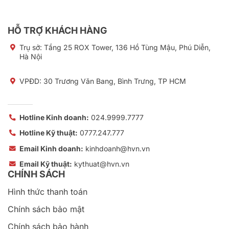
Chính sách bảo hành
Chính sách hoàn tiền
Chính sách bàn giao
Chính sách hủy - đổi trả
Quy trình triển khai dịch vụ
Quy trình xử lý khiếu nại
Thỏa thuận sử dụng dịch vụ
Cam kết chất lượng dịch vụ
Câu hỏi thường gặp
Copyright © 2026 Công ty Cổ phần Tập đoàn HVN
Giấy phép kinh doanh số: 0105791302 cấp ngày 15/02/2012
bởi Sở Kế Hoạch và Đầu Tư Thành phố Hà Nội
Sử dụng nội dung ở trang này và dịch vụ tại Tập đoàn HVN có