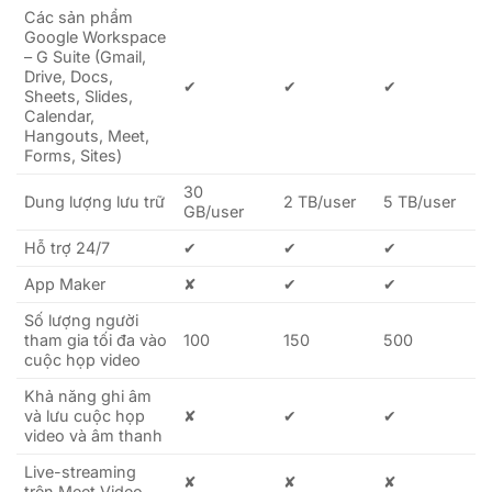
Các sản phẩm
Google Workspace
– G Suite (Gmail,
Drive, Docs,
✔
✔
✔
Sheets, Slides,
Calendar,
Hangouts, Meet,
Forms, Sites)
30
Dung lượng lưu trữ
2 TB/user
5 TB/user
GB/user
Hỗ trợ 24/7
✔
✔
✔
App Maker
✘
✔
✔
Số lượng người
tham gia tối đa vào
100
150
500
cuộc họp video
Khả năng ghi âm
và lưu cuộc họp
✘
✔
✔
video và âm thanh
Live-streaming
✘
✘
✘
trên Meet Video