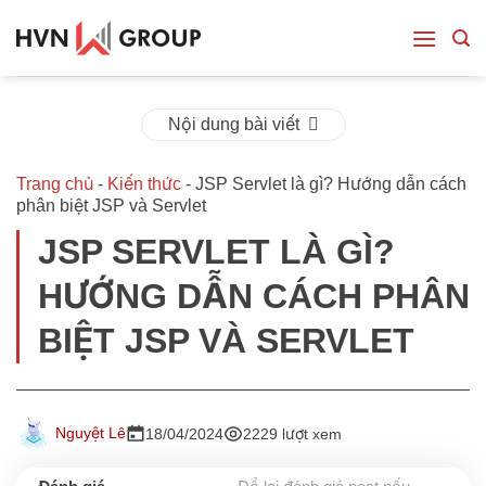
Bỏ
qua
nội
dung
Nội dung bài viết
Trang chủ
-
Kiến thức
-
JSP Servlet là gì? Hướng dẫn cách
phân biệt JSP và Servlet
JSP SERVLET LÀ GÌ?
HƯỚNG DẪN CÁCH PHÂN
BIỆT JSP VÀ SERVLET
Nguyệt Lê
18/04/2024
2229 lượt xem