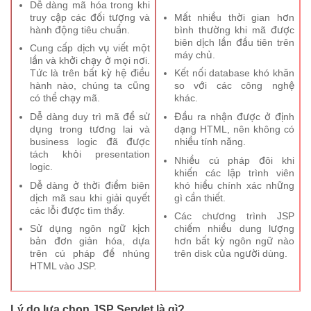
Dễ dàng mã hóa trong khi
truy cập các đối tượng và
Mất nhiều thời gian hơn
hành động tiêu chuẩn.
bình thường khi mã được
biên dịch lần đầu tiên trên
Cung cấp dịch vụ viết một
máy chủ.
lần và khởi chạy ở mọi nơi.
Tức là trên bất kỳ hệ điều
Kết nối database khó khăn
hành nào, chúng ta cũng
so với các công nghệ
có thể chạy mã.
khác.
Dễ dàng duy trì mã để sử
Đầu ra nhận được ở định
dụng trong tương lai và
dạng HTML, nên không có
business logic đã được
nhiều tính năng.
tách khỏi presentation
Nhiều cú pháp đôi khi
logic.
khiến các lập trình viên
Dễ dàng ở thời điểm biên
khó hiểu chính xác những
dịch mã sau khi giải quyết
gì cần thiết.
các lỗi được tìm thấy.
Các chương trình JSP
Sử dụng ngôn ngữ kịch
chiếm nhiều dung lượng
bản đơn giản hóa, dựa
hơn bất kỳ ngôn ngữ nào
trên cú pháp để nhúng
trên disk của người dùng.
HTML vào JSP.
Lý do lựa chọn JSP Servlet là gì?