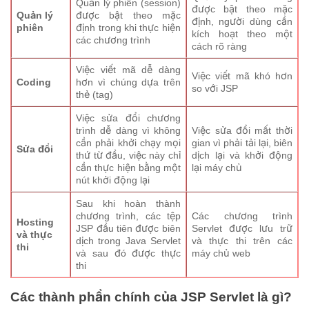
Quản lý phiên (session)
được bật theo mặc
Quản lý
được bật theo mặc
định, người dùng cần
phiên
định trong khi thực hiện
kích hoạt theo một
các chương trình
cách rõ ràng
Việc viết mã dễ dàng
Việc viết mã khó hơn
Coding
hơn vì chúng dựa trên
so với JSP
thẻ (tag)
Việc sửa đổi chương
trình dễ dàng vì không
Việc sửa đổi mất thời
cần phải khởi chạy mọi
gian vì phải tải lại, biên
Sửa đổi
thứ từ đầu, việc này chỉ
dịch lại và khởi động
cần thực hiện bằng một
lại máy chủ
nút khởi động lại
Sau khi hoàn thành
chương trình, các tệp
Các chương trình
Hosting
JSP đầu tiên được biên
Servlet được lưu trữ
và thực
dịch trong Java Servlet
và thực thi trên các
thi
và sau đó được thực
máy chủ web
thi
Các thành phần chính của JSP Servlet là gì?