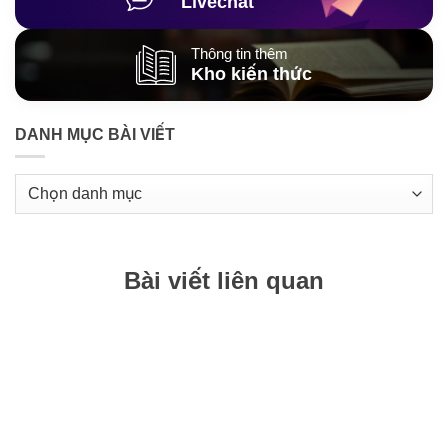
Livechat
Thông tin thêm
Kho kiến thức
DANH MỤC BÀI VIẾT
Danh
mục
bài
viết
Bài viết liên quan