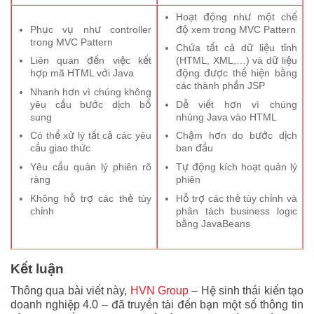
Hoạt động như một chế
Phục vụ như controller
độ xem trong MVC Pattern
trong MVC Pattern
Chứa tất cả dữ liệu tĩnh
Liên quan đến việc kết
(HTML, XML,…) và dữ liệu
hợp mã HTML với Java
động được thể hiện bằng
các thành phần JSP
Nhanh hơn vì chúng không
yêu cầu bước dịch bổ
Dễ viết hơn vì chúng
sung
nhúng Java vào HTML
Có thể xử lý tất cả các yêu
Chậm hơn do bước dịch
cầu giao thức
ban đầu
Yêu cầu quản lý phiên rõ
Tự động kích hoạt quản lý
ràng
phiên
Không hỗ trợ các thẻ tùy
Hỗ trợ các thẻ tùy chỉnh và
chỉnh
phân tách business logic
bằng JavaBeans
Kết luận
Thông qua bài viết này,
HVN Group
– Hệ sinh thái kiến tạo
doanh nghiệp 4.0 – đã truyền tải đến bạn một số thông tin