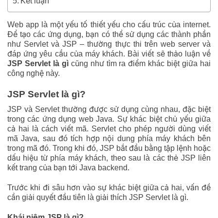
Kết luận
Web app là một yếu tố thiết yếu cho cấu trúc của internet.
Để tạo các ứng dụng, bạn có thể sử dụng các thành phần
như Servlet và JSP – thường thực thi trên web server và
đáp ứng yêu cầu của máy khách. Bài viết sẽ thảo luận về
JSP Servlet là gì
cũng như tìm ra điểm khác biệt giữa hai
công nghệ này.
JSP Servlet là gì?
JSP và Servlet thường được sử dụng cùng nhau, đặc biệt
trong các ứng dụng web Java. Sự khác biệt chủ yếu giữa
cả hai là cách viết mã. Servlet cho phép người dùng viết
mã Java, sau đó tích hợp nội dung phía máy khách bên
trong mã đó. Trong khi đó, JSP bắt đầu bằng tập lệnh hoặc
dấu hiệu từ phía máy khách, theo sau là các thẻ JSP liên
kết trang của bạn tới Java backend.
Trước khi đi sâu hơn vào sự khác biệt giữa cả hai, vấn đề
cần giải quyết đầu tiên là giải thích JSP Servlet là gì.
Khái niệm JSP là gì?