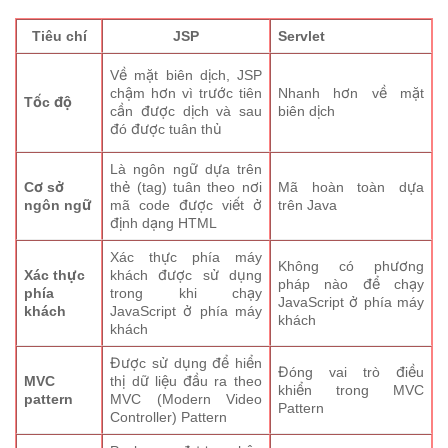
Tiêu chí
JSP
Servlet
Về mặt biên dịch, JSP
chậm hơn vì trước tiên
Nhanh hơn về mặt
Tốc độ
cần được dịch và sau
biên dịch
đó được tuân thủ
Là ngôn ngữ dựa trên
Cơ sở
thẻ (tag) tuân theo nơi
Mã hoàn toàn dựa
ngôn ngữ
mã code được viết ở
trên Java
định dạng HTML
Xác thực phía máy
Không có phương
Xác thực
khách được sử dụng
pháp nào để chạy
phía
trong khi chạy
JavaScript ở phía máy
khách
JavaScript ở phía máy
khách
khách
Được sử dụng để hiển
Đóng vai trò điều
MVC
thị dữ liệu đầu ra theo
khiển trong MVC
pattern
MVC (Modern Video
Pattern
Controller) Pattern