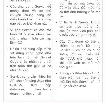
Java khổng lồ.
trộn lẫn với mã Java, do
Các ứng dụng Servlet dễ
đó việc thay đổi một mã
mang theo và có thể
có thể ảnh hưởng đến mã
chuyển chúng sang hệ
kia.
điều hành khác mà không
Vì lập trình Servlet không
gặp bất cứ khó khăn nào.
an toàn theo luồng nên
Vì các Servlet có các mô
các lập trình viên phải chú
hình xử lý khác nhau nên
ý đến việc xử lý ngoại lệ.
chúng nhanh hơn các tập
Các ứng dụng có thể bị
lệnh CGI.
chậm do thiết kế trong
Nhiều nhà cung cấp thích
Servlet vì chúng có dung
sử dụng công nghệ dựa
lượng lớn và nhiều thư
trên Java hơn, nên Servlet
viện được chèn vào, nên
được chấp nhận rộng rãi
khi lướt web có thể mất
trên toàn thế giới và có
thời gian.
nhu cầu cao.
Không có đảm bảo về thời
Servlet cung cấp nhiều bộ
gian biên dịch cụ thể vì
API cho nền tảng Java như
mỗi lần một Servlet có thể
CORBA, truy cập
được tải vào JVM.
database, JavaBeans
doanh nghiệp, email.