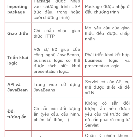
Package được nhập
Importing
vào chương trình JSP
Package được nhập ở
package
(tức đầu, trong hoặc
đầu chương trình
cuối chương trình)
Mọi yêu cầu của giao
Chỉ chấp nhận giao
Giao thức
thức đều được chấp
thức HTTP
nhận
Với sự trợ giúp của
công nghệ JavaBeans,
Phải triển khai kết hợp
Triển khai
business logic có thể
business logic và
logic
được tách biệt khỏi
presentation logic
presentation logic.
Servlet có các API cụ
API và
Trang web sử dụng
thể được thiết kế để
JavaBean
JavaBeans
xử lý
Không có sẵn đối
Có sẵn các đối tượng
tượng ẩn nếu được
Đối
ẩn (yêu cầu, cấu hình,
yêu cầu thì trước tiên
tượng ẩn
phiên, kết thúc,…)
nó cần phải rõ ràng từ
Servlet
Quản lý phiên không