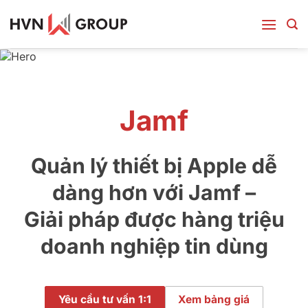
Bỏ
qua
nội
dung
Jamf
Quản lý thiết bị Apple dễ
dàng hơn với Jamf –
Giải pháp được hàng triệu
doanh nghiệp tin dùng
Yêu cầu tư vấn 1:1
Xem bảng giá