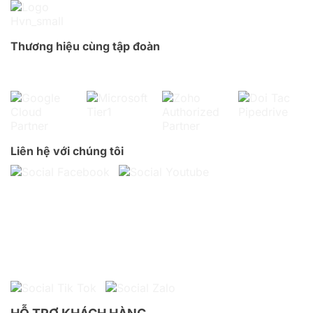
Thương hiệu cùng tập đoàn
Liên hệ với chúng tôi
HỖ TRỢ KHÁCH HÀNG
Trụ sở:
Tầng 25 ROX Tower, 136 Hồ Tùng Mậu, Phú Diễn,
Hà Nội
VPĐD: 30 Trương Văn Bang, Bình Trưng, TP HCM