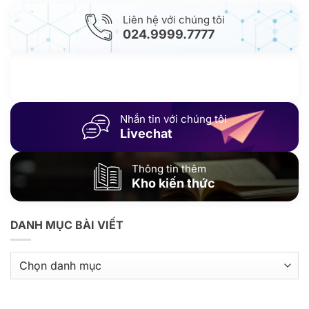
Liên hệ với chúng tôi
024.9999.7777
Gửi yêu cầu hỗ trợ
Gửi email
Nhắn tin với chúng tôi
Livechat
Thông tin thêm
Kho kiến thức
DANH MỤC BÀI VIẾT
Danh
mục
bài
viết