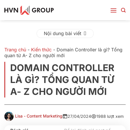
Bỏ
qua
nội
dung
Nội dung bài viết
Trang chủ
-
Kiến thức
-
Domain Controller là gì? Tổng
quan từ A- Z cho người mới
DOMAIN CONTROLLER
LÀ GÌ? TỔNG QUAN TỪ
A- Z CHO NGƯỜI MỚI
Lisa - Content Marketing
27/04/2024
1988 lượt xem