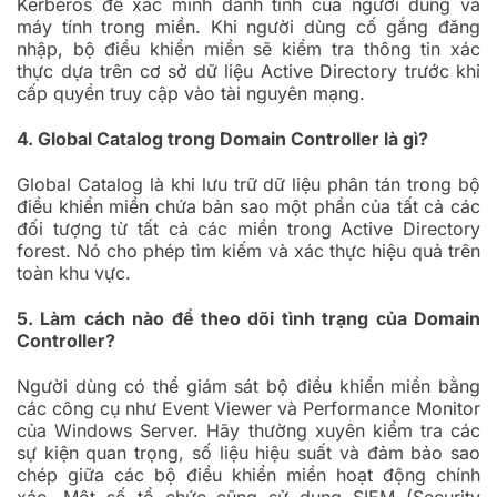
Kerberos để xác minh danh tính của người dùng và
máy tính trong miền. Khi người dùng cố gắng đăng
nhập, bộ điều khiển miền sẽ kiểm tra thông tin xác
thực dựa trên cơ sở dữ liệu Active Directory trước khi
cấp quyền truy cập vào tài nguyên mạng.
4. Global Catalog trong Domain Controller là gì?
Global Catalog là khi lưu trữ dữ liệu phân tán trong bộ
điều khiển miền chứa bản sao một phần của tất cả các
đối tượng từ tất cả các miền trong Active Directory
forest. Nó cho phép tìm kiếm và xác thực hiệu quả trên
toàn khu vực.
5. Làm cách nào để theo dõi tình trạng của Domain
Controller?
Người dùng có thể giám sát bộ điều khiển miền bằng
các công cụ như Event Viewer và Performance Monitor
của Windows Server. Hãy thường xuyên kiểm tra các
sự kiện quan trọng, số liệu hiệu suất và đảm bảo sao
chép giữa các bộ điều khiển miền hoạt động chính
xác. Một số tổ chức cũng sử dụng SIEM (Security