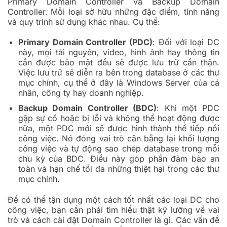
Primary Domain Controller và Backup Domain
Controller. Mỗi loại sở hữu những đặc điểm, tính năng
và quy trình sử dụng khác nhau. Cụ thể:
Primary Domain Controller (PDC)
: Đối với loại DC
này, mọi tài nguyên, video, hình ảnh hay thông tin
cần được bảo mật đều sẽ được lưu trữ cẩn thận.
Việc lưu trữ sẽ diễn ra bên trong database ở các thư
mục chính, cụ thể ở đây là Windows Server của cá
nhân, công ty hay doanh nghiệp.
Backup Domain Controller (BDC)
: Khi một PDC
gặp sự cố hoặc bị lỗi và không thể hoạt động được
nữa, một PDC mới sẽ được hình thành thể tiếp nối
công việc. Nó đóng vai trò cân bằng lại khối lượng
công việc và tự động sao chép database trong mỗi
chu kỳ của BDC. Điều này góp phần đảm bảo an
toàn và hạn chế tối đa những thiệt hại trong các thư
mục chính.
Để có thể tận dụng một cách tốt nhất các loại DC cho
công việc, bạn cần phải tìm hiểu thật kỹ lưỡng về vai
trò và cách cài đặt Domain Controller là gì. Các vấn đề