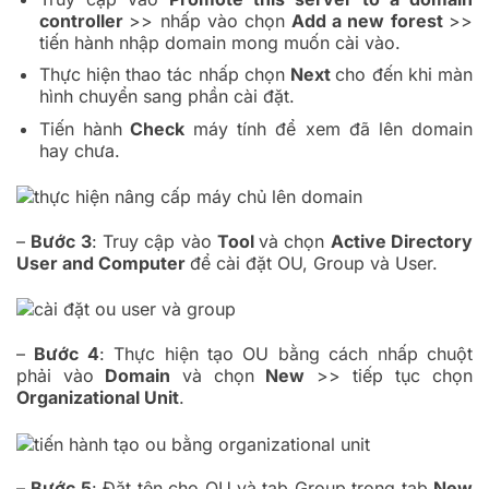
controller
>> nhấp vào chọn
Add a new forest
>>
tiến hành nhập domain mong muốn cài vào.
Thực hiện thao tác nhấp chọn
Next
cho đến khi màn
hình chuyển sang phần cài đặt.
Tiến hành
Check
máy tính để xem đã lên domain
hay chưa.
–
Bước 3
: Truy cập vào
Tool
và chọn
Active Directory
User and Computer
để cài đặt OU, Group và User.
–
Bước 4
: Thực hiện tạo OU bằng cách nhấp chuột
phải vào
Domain
và chọn
New
>> tiếp tục chọn
Organizational Unit
.
–
Bước 5
: Đặt tên cho OU và tab Group trong tab
New